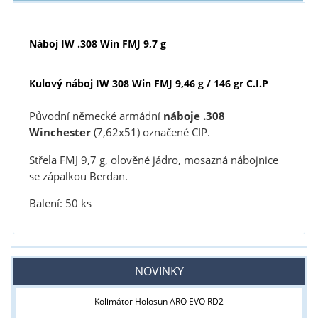
Náboj IW .308 Win FMJ 9,7 g
Kulový náboj IW 308 Win FMJ 9,46 g / 146 gr C.I.P
Původní německé armádní
náboje .308
Winchester
(7,62x51) označené CIP.
Střela FMJ 9,7 g, olověné jádro, mosazná nábojnice
se zápalkou Berdan.
Balení: 50 ks
NOVINKY
Kolimátor Holosun ARO EVO RD2