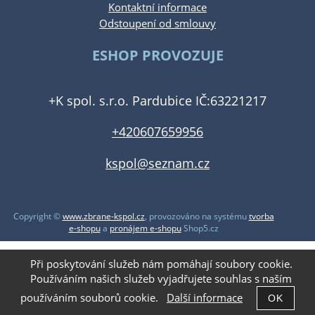
Kontaktní informace
Odstoupení od smlouvy
ESHOP PROVOZUJE
+K spol. s.r.o. Pardubice IČ:63221217
+420607659956
kspol@seznam.cz
Copyright ©
www.zbrane-kspol.cz
,
provozováno na systému
tvorba
e-shopu
a
pronájem e-shopu
Shop5.cz
Při poskytování služeb nám pomáhají soubory cookie.
Používáním našich služeb vyjadřujete souhlas s naším
používáním souborů cookie.
Další informace