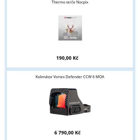
Thermo terče Nocpix
190,00 Kč
Tyto stránky jsou určeny pouze odborné veřejnosti od 18 let a
podnikatelům v oblasti zbraně a střelivo. Splňujete tyto
podmínky?
Kolimátor Vortex Defender CCW 6 MOA
ANO
NE
6 790,00 Kč