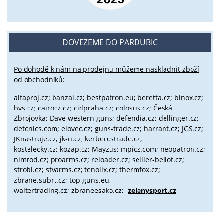
DOVEZEME DO PARDUBIC
Po dohodě k nám na prodejnu můžeme naskladnit zboží
od obchodníků:
alfaproj.cz;
banzai.cz;
bestpatron.eu;
beretta.cz;
binox.cz;
bvs.cz;
cairocz.cz; cidpraha.cz; colosus.cz; Česká
Zbrojovka; Dave western guns; defendia.cz; dellinger.cz;
detonics.com; elovec.cz; guns-trade.cz; harrant.cz; JGS.cz;
JKnastroje.cz; jk-n.cz; kerberostrade.cz;
kostelecky.cz;
kozap.cz; Mayzus;
mpicz.com; neopatron.cz;
nimrod.cz; proarms.cz; reloader.cz; sellier-bellot.cz;
strobl.cz;
stvarms.cz; tenolix.cz; thermfox.cz;
zbrane.subrt.cz;
top-guns.eu;
waltertrading.cz; zbraneesako.cz;
zelenysport.cz