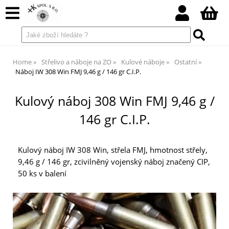
Home
Střelivo a náboje na ZO
Kulové náboje
Ostatní
Náboj IW 308 Win FMJ 9,46 g / 146 gr C.I.P.
Kulový náboj 308 Win FMJ 9,46 g /
146 gr C.I.P.
Kulový náboj IW 308 Win, střela FMJ, hmotnost střely,
9,46 g / 146 gr, zcivilněný vojenský náboj značený CIP,
50 ks v balení