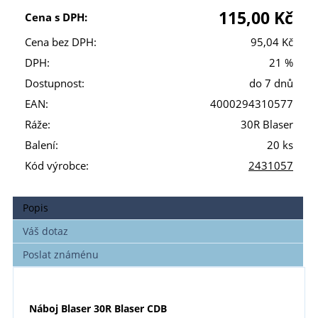
115,00 Kč
Cena s DPH:
Cena bez DPH:
95,04 Kč
DPH:
21 %
Dostupnost:
do 7 dnů
EAN:
4000294310577
Ráže:
30R Blaser
Balení:
20 ks
Kód výrobce:
2431057
Popis
Váš dotaz
Poslat známénu
Náboj Blaser 30R Blaser CDB