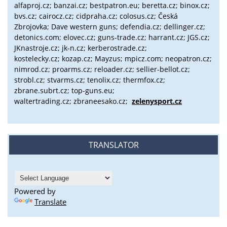
alfaproj.cz;
banzai.cz;
bestpatron.eu;
beretta.cz;
binox.cz;
bvs.cz;
cairocz.cz; cidpraha.cz; colosus.cz; Česká
Zbrojovka; Dave western guns; defendia.cz; dellinger.cz;
detonics.com; elovec.cz; guns-trade.cz; harrant.cz; JGS.cz;
JKnastroje.cz; jk-n.cz; kerberostrade.cz;
kostelecky.cz;
kozap.cz; Mayzus;
mpicz.com; neopatron.cz;
nimrod.cz; proarms.cz; reloader.cz; sellier-bellot.cz;
strobl.cz;
stvarms.cz; tenolix.cz; thermfox.cz;
zbrane.subrt.cz;
top-guns.eu;
waltertrading.cz; zbraneesako.cz;
zelenysport.cz
TRANSLATOR
Powered by
Translate