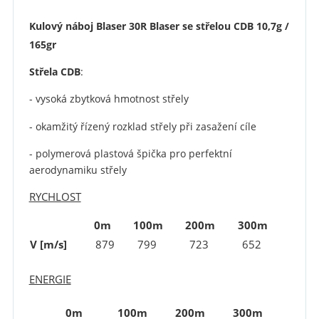
Kulový náboj Blaser 30R Blaser se střelou CDB 10,7g /
165gr
Střela CDB
:
- vysoká zbytková hmotnost střely
- okamžitý řízený rozklad střely při zasažení cíle
-
polymerová plastová špička pro perfektní
aerodynamiku střel
y
RYCHLOST
0m
100m
200m
300m
V [m/s]
879
799
723
652
ENERGIE
0m
100m
200m
300m