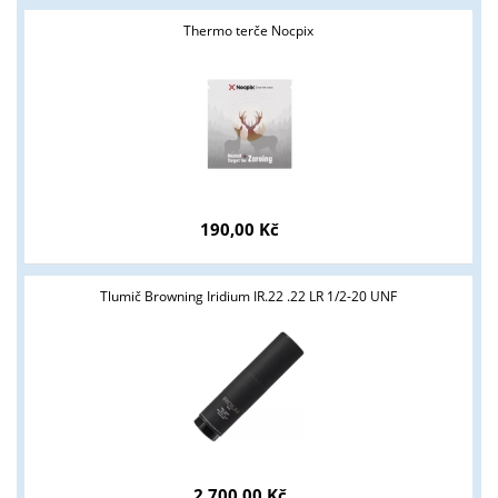
Thermo terče Nocpix
190,00 Kč
Tlumič Browning Iridium IR.22 .22 LR 1/2-20 UNF
Tyto stránky jsou určeny pouze odborné veřejnosti od 18 let a
podnikatelům v oblasti zbraně a střelivo. Splňujete tyto
podmínky?
ANO
NE
2 700,00 Kč