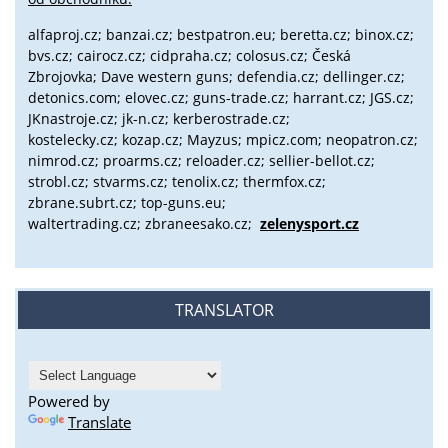
alfaproj.cz;
banzai.cz;
bestpatron.eu;
beretta.cz;
binox.cz;
bvs.cz;
cairocz.cz; cidpraha.cz; colosus.cz; Česká
Zbrojovka; Dave western guns; defendia.cz; dellinger.cz;
detonics.com; elovec.cz; guns-trade.cz; harrant.cz; JGS.cz;
JKnastroje.cz; jk-n.cz; kerberostrade.cz;
kostelecky.cz;
kozap.cz; Mayzus;
mpicz.com; neopatron.cz;
nimrod.cz; proarms.cz; reloader.cz; sellier-bellot.cz;
strobl.cz;
stvarms.cz; tenolix.cz; thermfox.cz;
zbrane.subrt.cz;
top-guns.eu;
waltertrading.cz; zbraneesako.cz;
zelenysport.cz
TRANSLATOR
Powered by
Translate