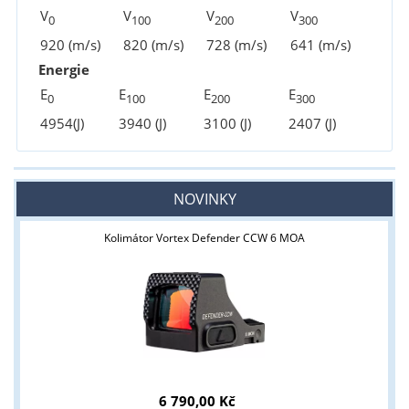
V
V
V
V
0
100
200
300
920 (m/s)
820 (m/s)
728 (m/s)
641 (m/s)
Energie
E
E
E
E
0
100
200
300
4954(J)
3940 (J)
3100 (J)
2407 (J)
NOVINKY
Kolimátor Vortex Defender CCW 6 MOA
6 790,00 Kč