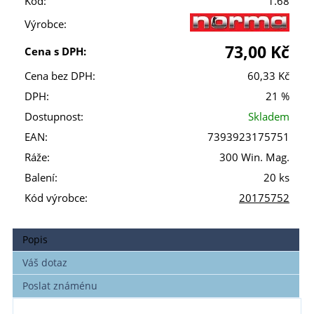
Kód:
1.68
Výrobce:
73,00 Kč
Cena s DPH:
Cena bez DPH:
60,33 Kč
DPH:
21 %
Dostupnost:
Skladem
EAN:
7393923175751
Ráže:
300 Win. Mag.
Balení:
20 ks
Kód výrobce:
20175752
Popis
Váš dotaz
Poslat známénu