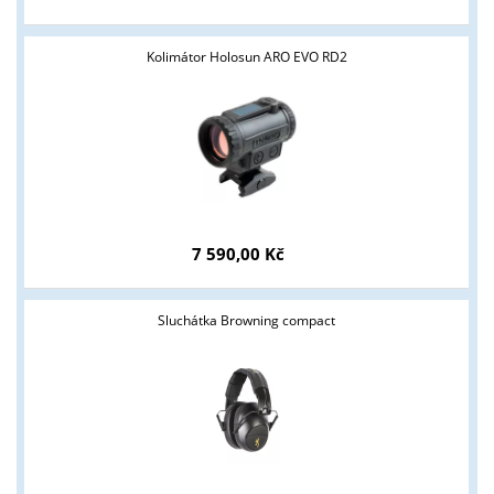
Kolimátor Holosun ARO EVO RD2
7 590,00 Kč
Sluchátka Browning compact
Tyto stránky jsou určeny pouze odborné veřejnosti od 18 let a
podnikatelům v oblasti zbraně a střelivo. Splňujete tyto
podmínky?
ANO
NE