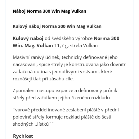
Náboj Norma 300 Win Mag Vulkan
Kulový náboj Norma 300 Win Mag Vulkan
Kulový náboj
od švédského výrobce
Norma 300
Win. Mag.
Vulkan
11,7 g, střela Vulkan
Masivní ranivý účinek, technicky definované jeho
načasování, špice střely je konstruována jako dovnitř
zatlačená dutina s jednotlivými vrstvami, které
roznášejí tlak při zásahu cíle.
Zpomalení nástupu expanze a definovaný průnik
střely před začátkem jejího řízeného rozkladu.
Tvarově předdefinované zeslabení pláště v přední
polovině střely formuje rozklad pláště do šesti
shodných ,,lístků´´
Rychlost