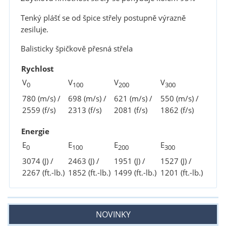
Tenký plášť se od špice střely postupně výrazně
zesiluje.
Balisticky špičkově přesná střela
Rychlost
V
V
V
V
0
100
200
300
780 (m/s) /
698 (m/s) /
621 (m/s) /
550 (m/s) /
2559 (f/s)
2313 (f/s)
2081 (f/s)
1862 (f/s)
Energie
E
E
E
E
0
100
200
300
3074 (J) /
2463 (J) /
1951 (J) /
1527 (J) /
2267 (ft.-lb.)
1852 (ft.-lb.)
1499 (ft.-lb.)
1201 (ft.-lb.)
NOVINKY