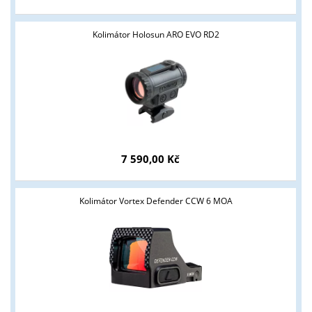
Kolimátor Holosun ARO EVO RD2
Tyto stránky jsou určeny pouze odborné veřejnosti od 18 let a
7 590,00 Kč
podnikatelům v oblasti zbraně a střelivo. Splňujete tyto
podmínky?
Kolimátor Vortex Defender CCW 6 MOA
ANO
NE