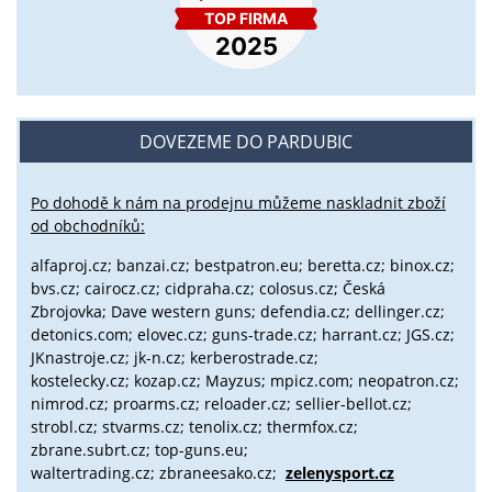
DOVEZEME DO PARDUBIC
Po dohodě k nám na prodejnu můžeme naskladnit zboží
od obchodníků:
alfaproj.cz;
banzai.cz;
bestpatron.eu;
beretta.cz;
binox.cz;
bvs.cz;
cairocz.cz; cidpraha.cz; colosus.cz; Česká
Zbrojovka; Dave western guns; defendia.cz; dellinger.cz;
detonics.com; elovec.cz; guns-trade.cz; harrant.cz; JGS.cz;
JKnastroje.cz; jk-n.cz; kerberostrade.cz;
kostelecky.cz;
kozap.cz; Mayzus;
mpicz.com; neopatron.cz;
nimrod.cz; proarms.cz; reloader.cz; sellier-bellot.cz;
strobl.cz;
stvarms.cz; tenolix.cz; thermfox.cz;
zbrane.subrt.cz;
top-guns.eu;
waltertrading.cz; zbraneesako.cz;
zelenysport.cz