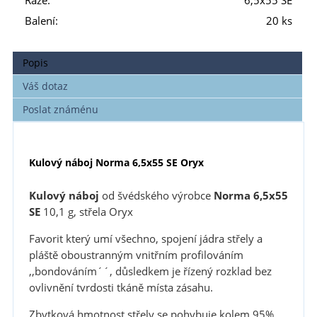
Ráže:
6,5x55 SE
Balení:
20 ks
Popis
Váš dotaz
Poslat známénu
Kulový náboj Norma 6,5x55 SE Oryx
Kulový náboj
od švédského výrobce
Norma 6,5x55
SE
10,1 g, střela Oryx
Favorit který umí všechno, spojení jádra střely a
pláště oboustranným vnitřním profilováním
,,bondováním´´, důsledkem je řízený rozklad bez
ovlivnění tvrdosti tkáně místa zásahu.
Zbytková hmotnost střely se pohybuje kolem 95%