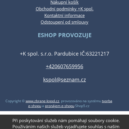
Nákupní košík
Obchodní podmínky +K spol.
Kontaktní informace
Odstoupení od smlouvy
ESHOP PROVOZUJE
+K spol. s.r.o. Pardubice IČ:63221217
+420607659956
kspol@seznam.cz
Copyright ©
www.zbrane-kspol.cz
,
provozováno na systému
tvorba
e-shopu
a
pronájem e-shopu
Shop5.cz
Při poskytování služeb nám pomáhají soubory cookie.
Používáním našich služeb vyjadřujete souhlas s naším