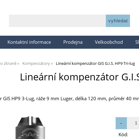
Kontaktní informace
Prodejna
Velkoobchod
S
ro zbraně
Kompenzátory
Lineární kompenzátor GIS G.I.S. HP9 Tri-lug
Lineární kompenzátor G.I.S
r GIS HP9 3-Lug, ráže 9 mm Luger, délka 120 mm, průměr 40 mm,
Kód: