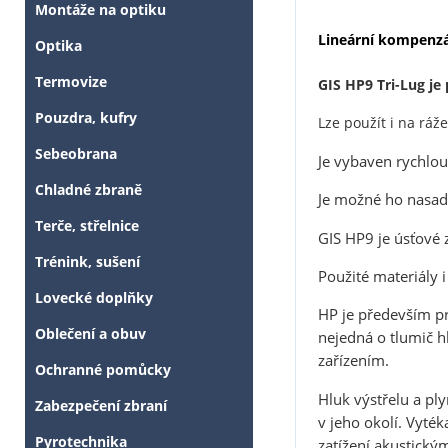
Montáže na optiku
Lineární kompenz
Optika
Termovize
GIS
HP9 Tri-Lug
je
Pouzdra, kufry
Lze použít i na rá
Sebeobrana
Je vybaven rychlo
Chladné zbraně
Je možné ho nasadi
Terče, střelnice
GIS HP9 je úsťové 
Trénink, sušení
Použité materiály 
Lovecké doplňky
HP je především pr
Oblečení a obuv
nejedná o tlumič 
zařízením.
Ochranné pomůcky
Hluk výstřelu a pl
Zabezpečení zbraní
v jeho okolí. Vyték
Pyrotechnika
zatížení akustickým