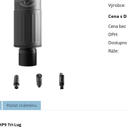
Výrobce:
Cena s D
Cena bez
DPH:
Dostupno
Ráže:
Poslat známénu
P9 Tri-Lug