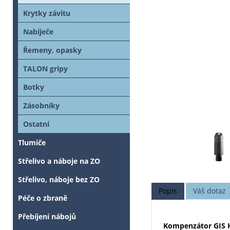
Krytky závitu
Nabíječe
Řemeny, opasky
TALON gripy
Botky
Zásobníky
Ostatní
Tlumiče
Střelivo a náboje na ZO
Střelivo, náboje bez ZO
Popis
Váš dotaz
Péče o zbraně
Přebíjení nábojů
Kompenzátor GIS H