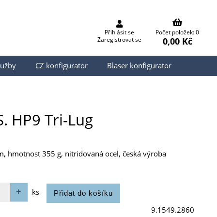
Přihlásit se
Počet položek: 0
0,00 Kč
Zaregistrovat se
lužby
CZ konfigurator
Blaser konfigurator
. HP9 Tri-Lug
 hmotnost 355 g, nitridovaná ocel, česká výroba
ks
9.1549.2860