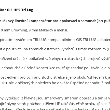
átor
GIS HP9 Tri-Lug
 puškový lineární kompenzátor pro opakovací a samonabíjecí pu
že 9 mm Browning, 9 mm Makarov a menší.
upínacím systémem TRI-LUG kompatibilním s GIS TRI-LUG adapter
t a používat i na zbraních ostatních výrobců s tímto rozhraním (
H
zařízení určené k potlačení světelných a akustických projevů výst
i jednoduchá a účelná konstrukce zajišťuje snadné používání a dl
ostředkem pro ochranu sluchu střelce a jeho okolí. Vzhledem k
hluku, ale v některých ohledech ho dokáže úspěšně nahradit. Z 
yny vytékající z hlavně jsou směřovány směrem dopředu a tím je 
ající plyny se pří průchodu tělem HP také částečně ochlazují a snižu
 tlakem. Přestože se jedná o snížení v řádu jednotek dB u ucha st