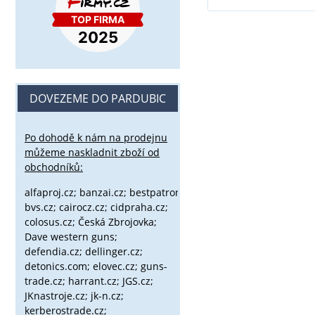
DOVEZEME DO PARDUBIC
Po dohodě k nám na prodejnu
můžeme naskladnit zboží od
obchodníků:
alfaproj.cz;
banzai.cz;
bestpatron.eu;
beretta.cz;
binox.cz;
bvs.cz;
cairocz.cz; cidpraha.cz;
colosus.cz; Česká Zbrojovka;
Dave western guns;
defendia.cz; dellinger.cz;
detonics.com; elovec.cz; guns-
trade.cz; harrant.cz; JGS.cz;
JKnastroje.cz; jk-n.cz;
kerberostrade.cz;