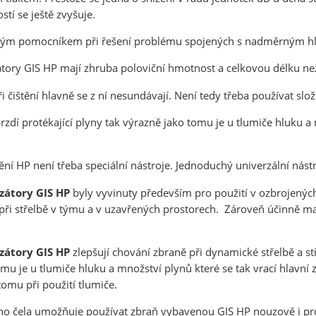
stí se ještě zvyšuje.
ým pomocníkem při řešení problému spojených s nadměrným hluk
ory GIS HP mají zhruba poloviční hmotnost a celkovou délku než 
ři čištění hlavně se z ní nesundávají. Není tedy třeba používat slo
dí protékající plyny tak výrazně jako tomu je u tlumiče hluku a m
ění HP není třeba speciální nástroje. Jednoduchý univerzální nástr
zátory GIS HP
byly vyvinuty především pro použití v ozbrojených
při střelbě v týmu a v uzavřených prostorech. Zároveň účinně ma
zátory GIS HP
zlepšují chování zbraně při dynamické střelbě a st
omu je u tlumiče hluku a množství plynů které se tak vrací hlavní
tomu při použití tlumiče.
sou určeny pouze odborné veřejnosti od 18 let a podnikatelům v o
o čela umožňuje používat zbraň vybavenou GIS HP nouzově i pro r
střelivo. Splňujete tyto podmínky?