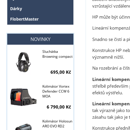
vzrůstající vzdáleno
Dárky
HP může být účinn
FlobertMaster
Lineární kompenzát
NOVINKY
Snadno se čistí a p
Konstrukce HP nebrz
Sluchátka
významně nižší.
Browning compact
Na rozebrání a čišt
695,00 Kč
Lineární kompen
střelbě především 
Kolimátor Vortex
Defender CCW 6
efektů výstřelu.
MOA
Lineární kompen
6 790,00 Kč
tak výrazně jako t
zásahu tak jako je 
Kolimátor Holosun
Tyto stránky j
ARO EVO RD2
Konstrukce předníh