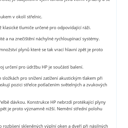
em v okolí střelnic.
klasické tlumiče určené pro odpovídající ráži.
žité a na znečištění náchylné rychloupínací systémy.
nožství plynů které se tak vrací hlavní zpět je proto
oj určení pro údržbu HP je součástí balení.
 složkách pro snížení zatížení akustickým tlakem při
skují pozici střelce potlačením světelných a zvukových
řelbě dávkou. Konstrukce HP nebrzdí protékající plyny
 zpět je proto významně nižší. Nemění střední polohu
blasti zbraně a
ozbíjení skleněných výplní oken a dveří při násilných