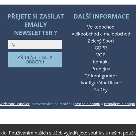
PŘEJETE SI ZASÍLAT
DALŠÍ INFORMACE
EMAILY
Velkoobchod
NEWSLETTER ?
Velkoobchod a maloobchod
Zelený Sport
GDPR
VOP
Kontakt
Prodejna
CZ konfigurator
konfigurátor Blaser
Služby
.zbrane-kspol.cz
,
provozováno na systému
tvorba e-shopu
a
pronájem e-shopu
kie. Používáním našich služeb vyjadřujete souhlas s naším pou