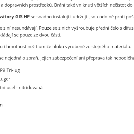
 dopravních prostředků. Brání také vniknutí větších nečistot do 
ANO
NE
zátory GIS HP
se snadno instalují i udržují. Jsou odolné proti po
se z ní nesundávají. Pouze se z nich vyšroubuje přední čelo s dif
Skládají se pouze ze dvou částí.
ku i hmotnost než tlumiče hluku vyrobené ze stejného materiálu.
se nejedná o zbraň. Jejich zabezpečení ani přeprava tak nepodl
HP9 Tri-lug
uger
ní ocel - nitridovaná
m