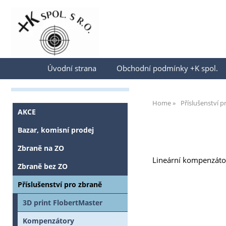
Přihlásit se
Úvodní strana
Obchodní podmínky +K spol.
Home
Příslušenství p
AKCE
Bazar, komisní prodej
Zbraně na ZO
Lineární kompenzáto
Zbraně bez ZO
Příslušenství pro zbraně
3D print FlobertMaster
Kompenzátory