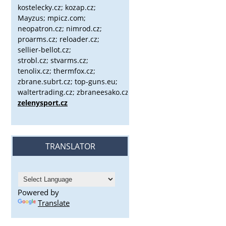
kostelecky.cz;
kozap.cz;
Mayzus;
mpicz.com;
neopatron.cz; nimrod.cz;
proarms.cz; reloader.cz;
sellier-bellot.cz;
strobl.cz;
stvarms.cz;
tenolix.cz; thermfox.cz;
zbrane.subrt.cz;
top-guns.eu;
waltertrading.cz; zbraneesako.cz;
zelenysport.cz
TRANSLATOR
Powered by
Translate