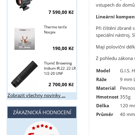
vstupech do domů a
7 590,00 Kč
Lineární kompen
Thermo terče
Při čištění zbraně 
Nocpix
speciální nástroj. 
Mají poloviční dél
190,00 Kč
Z pohledu zákona 
Tlumič Browning
Iridium IR.22 .22 LR
Model
G.I.S. 
1/2-20 UNF
Ráže
9 mm L
2 700,00 Kč
Materiál
Pevnost
Zobrazit všechny novinky ...
Hmotnost
355g
Délka
120 m
ZÁKAZNICKÁ HODNOCENÍ
Průměr
40 mm