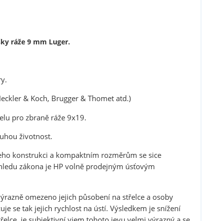
šky ráže 9 mm Luger.
y.
eckler & Koch
, Brugger
&
Thomet atd.)
řelu pro zbraně ráže 9x19.
ouhou životnost.
 jeho konstrukci a kompaktním rozměrům se sice
pohledu zákona je HP volně prodejným úsťovým
výrazně omezeno jejich působení na střelce a osoby
je se tak jejich rychlost na ústí. Výsledkem je snížení
řelce, je subjektivní vjem tohoto jevu velmi výrazný a se