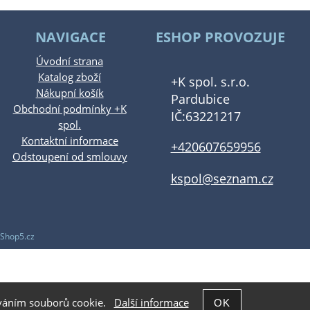
NAVIGACE
ESHOP PROVOZUJE
Úvodní strana
Katalog zboží
+K spol. s.r.o.
Nákupní košík
Pardubice
Obchodní podmínky +K
IČ:63221217
spol.
Kontaktní informace
+420607659956
Odstoupení od smlouvy
kspol@seznam.cz
Shop5.cz
žíváním souborů cookie.
Další informace