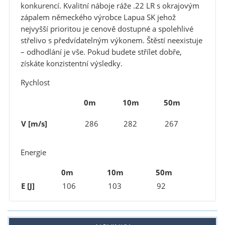
konkurencí. Kvalitní náboje ráže .22 LR s okrajovým
zápalem německého výrobce Lapua SK jehož
nejvyšší prioritou je cenově dostupné a spolehlivé
střelivo s předvídatelným výkonem. Štěstí neexistuje
– odhodlání je vše. Pokud budete střílet dobře,
získáte konzistentní výsledky.
Rychlost
0m
10m
50m
V [m/s]
286
267
282
Energie
0m
10m
50m
E [J]
106
103
92