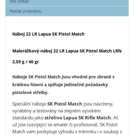
Váš dotaz
Poslat známénu
Náboj
22 LR Lapua SK Pistol Match
Malorážkový náboj 22 LR Lapua SK Pistol Match LRN
2,59 g / 40 gr
Náboje SK Pistol Match jsou vhodné pro zbraně s
krátkou hlavní a splňuje jedinečné požadavky
pistolové střelby.
Speciální náboje
SK Pistol Match
jsou navrženy,
vyráběny a testovány na stejném vysokém
standardu jako
střelivo Lapua SK Rifle Match
. Ať
už jste rozvíjející se amatér či profesionál, SK Pistol
Match vám poskytuje výhodu v tréninku i v souboji s