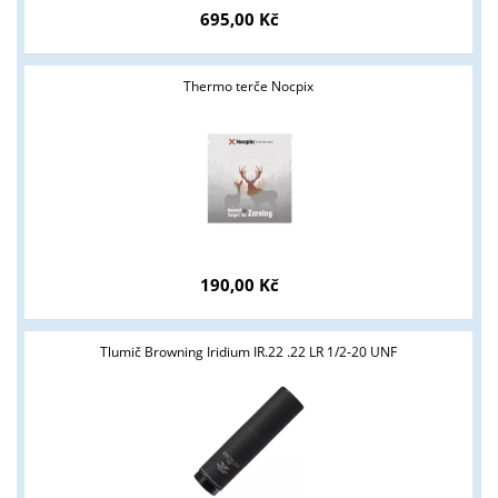
Tyto stránky jsou určeny pouze odborné veřejnosti od 18 let a
695,00 Kč
podnikatelům v oblasti zbraně a střelivo. Splňujete tyto
podmínky?
Thermo terče Nocpix
ANO
NE
190,00 Kč
Tlumič Browning Iridium IR.22 .22 LR 1/2-20 UNF