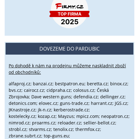
DOVEZEME DO PARDUBIC
Po dohodě k nám na prodejnu můžeme naskladnit zboží
od obchodníků:
alfaproj.cz;
banzai.cz;
bestpatron.eu;
beretta.cz;
binox.cz;
bvs.cz;
cairocz.cz; cidpraha.cz; colosus.cz; Česká
Zbrojovka; Dave western guns; defendia.cz; dellinger.cz;
detonics.com; elovec.cz; guns-trade.cz; harrant.cz; JGS.cz;
JKnastroje.cz; jk-n.cz; kerberostrade.cz;
kostelecky.cz;
kozap.cz; Mayzus;
mpicz.com; neopatron.cz;
nimrod.cz; proarms.cz; reloader.cz; sellier-bellot.cz;
strobl.cz;
stvarms.cz; tenolix.cz; thermfox.cz;
zbrane.subrt.cz;
top-guns.eu;