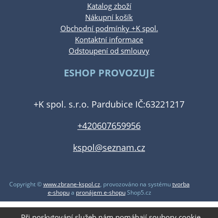
Katalog zboží
Nákupní košík
Obchodní podmínky +K spol.
Kontaktní informace
Odstoupení od smlouvy
ESHOP PROVOZUJE
+K spol. s.r.o. Pardubice IČ:63221217
+420607659956
kspol@seznam.cz
Copyright ©
www.zbrane-kspol.cz
,
provozováno na systému
tvorba
e-shopu
a
pronájem e-shopu
Shop5.cz
Při poskytování služeb nám pomáhají soubory cookie.