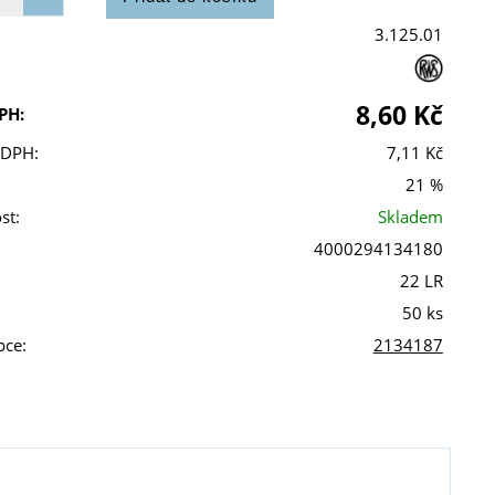
3.125.01
8,60 Kč
PH:
 DPH:
7,11 Kč
21 %
st:
Skladem
4000294134180
22 LR
50 ks
bce:
2134187