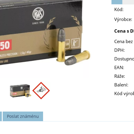
Kód:
Výrobce:
Cena s D
Cena bez
DPH:
Dostupno
EAN:
Ráže:
Balení:
Kód výro
Poslat známénu