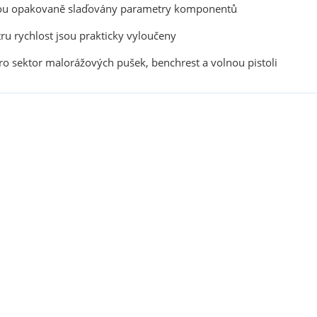
i jsou opakovaně slaďovány parametry komponentů
ru rychlost jsou prakticky vyloučeny
 pro sektor malorážových pušek, benchrest a volnou pistoli