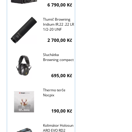
6 790,00 Kč
Tlumič Browning
Tyto stránky j
Iridium IR.22 .22 LR
1/2-20 UNF
2 700,00 Kč
Sluchátka
Browning compact
695,00 Kč
Thermo terče
Nocpix
190,00 Kč
Kolimátor Holosun
ARO EVO RD2