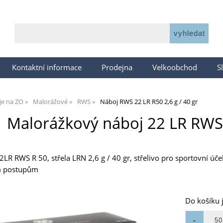
Kontaktní informace
Prodejna
Velkoobchod
S
je na ZO
Malorážové
RWS
Náboj RWS 22 LR R50 2,6 g / 40 gr
Malorážkový náboj 22 LR RWS 
R RWS R 50, střela LRN 2,6 g / 40 gr, střelivo pro sportovní úče
m postupům
Do košíku 