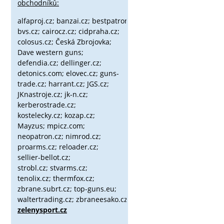
obchodníků:
alfaproj.cz;
banzai.cz;
bestpatron.eu;
beretta.cz;
binox.cz;
bvs.cz;
cairocz.cz; cidpraha.cz;
colosus.cz; Česká Zbrojovka;
Dave western guns;
defendia.cz; dellinger.cz;
detonics.com; elovec.cz; guns-
trade.cz; harrant.cz; JGS.cz;
JKnastroje.cz; jk-n.cz;
kerberostrade.cz;
kostelecky.cz;
kozap.cz;
Mayzus;
mpicz.com;
neopatron.cz; nimrod.cz;
proarms.cz; reloader.cz;
sellier-bellot.cz;
strobl.cz;
stvarms.cz;
tenolix.cz; thermfox.cz;
zbrane.subrt.cz;
top-guns.eu;
waltertrading.cz; zbraneesako.cz;
zelenysport.cz