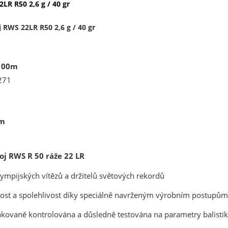
LR R50 2,6 g / 40 gr
j
RWS 22LR R50 2,6 g / 40 gr
100m
271
m
j RWS R 50 ráže 22 LR
mpijských vítězů a držitelů světových rekordů
nost a spolehlivost díky speciálně navrženým výrobním postupům
pakovaně kontrolována a důsledně testována na parametry balist