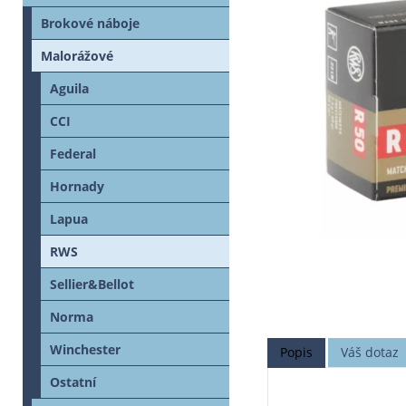
Brokové náboje
Malorážové
Aguila
CCI
Federal
Hornady
Lapua
RWS
Sellier&Bellot
Norma
Winchester
Popis
Váš dotaz
Ostatní