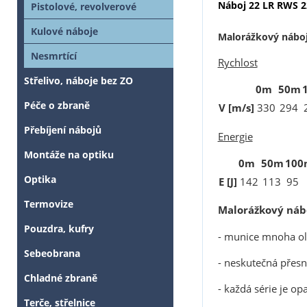
Náboj 22 LR RWS 22
Pistolové, revolverové
Kulové náboje
Malorážkový nábo
Nesmrtící
Rychlost
Střelivo, náboje bez ZO
0m
50m
Péče o zbraně
V [m/s]
330
294
Přebíjení nábojů
Energie
Montáže na optiku
0m
50m
100
Optika
E [J]
142
113
95
Termovize
Malorážkový nábo
Pouzdra, kufry
- munice mnoha oly
Sebeobrana
- neskutečná přes
Chladné zbraně
- každá série je o
Terče, střelnice