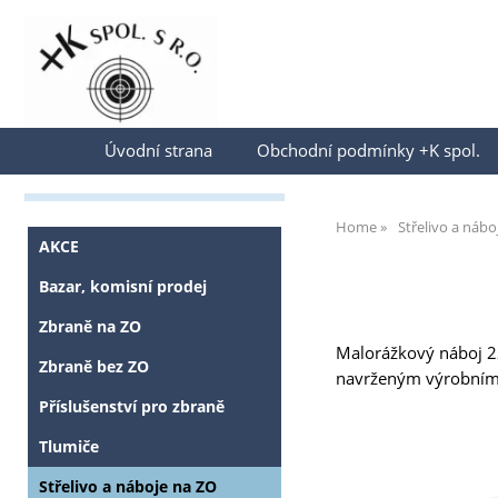
Přihlásit se
Úvodní strana
Obchodní podmínky +K spol.
Home
Střelivo a nábo
AKCE
Bazar, komisní prodej
Zbraně na ZO
Malorážkový náboj 22L
Zbraně bez ZO
navrženým výrobní
Příslušenství pro zbraně
Tlumiče
Střelivo a náboje na ZO