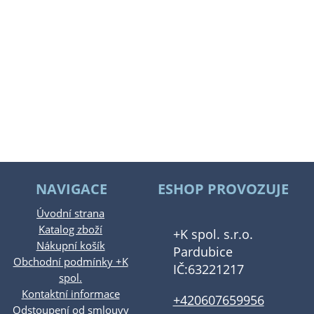
NAVIGACE
ESHOP PROVOZUJE
Úvodní strana
Katalog zboží
+K spol. s.r.o.
Nákupní košík
Pardubice
Obchodní podmínky +K
IČ:63221217
spol.
Kontaktní informace
+420607659956
Odstoupení od smlouvy