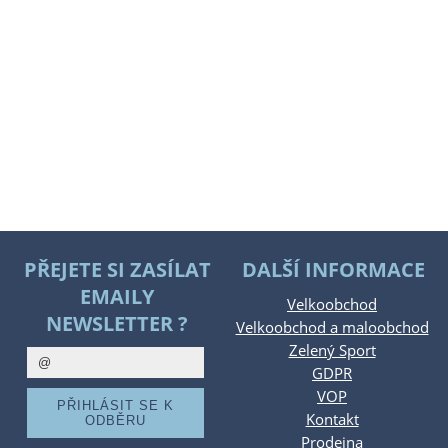
PŘEJETE SI ZASÍLAT
DALŠÍ INFORMACE
EMAILY
Velkoobchod
NEWSLETTER ?
Velkoobchod a maloobchod
Zelený Sport
GDPR
VOP
Kontakt
Prodejna