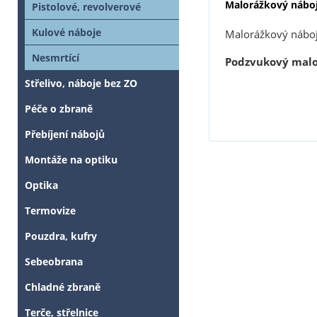
Malorážkový n
áboj
Pistolové, revolverové
Kulové náboje
Malorážkový nábo
Nesmrtící
Podzvukový malo
Střelivo, náboje bez ZO
Péče o zbraně
Přebíjení nábojů
Montáže na optiku
Optika
Termovize
Pouzdra, kufry
Sebeobrana
Chladné zbraně
Terče, střelnice