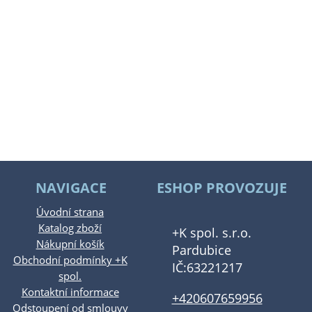
NAVIGACE
ESHOP PROVOZUJE
Úvodní strana
Katalog zboží
+K spol. s.r.o.
Nákupní košík
Pardubice
Obchodní podmínky +K
IČ:63221217
spol.
Kontaktní informace
+420607659956
Odstoupení od smlouvy