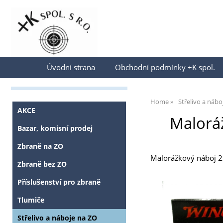
Přihlásit se
Úvodní strana
Obchodní podmínky +K spol.
Home
Střelivo a nábo
AKCE
Maloráž
Bazar, komisní prodej
Zbraně na ZO
Malorážkový náboj 22 
Zbraně bez ZO
Příslušenství pro zbraně
Tlumiče
Střelivo a náboje na ZO