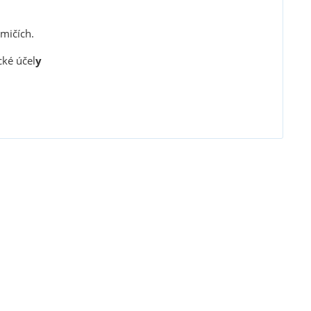
umičích.
ké účel
y