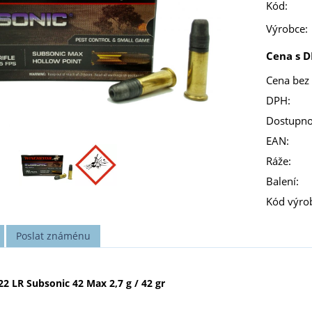
Kód:
Výrobce:
Cena s D
Cena bez
DPH:
Dostupno
EAN:
Ráže:
Balení:
Kód výro
Poslat známénu
2 LR Subsonic 42 Max 2,7 g / 42 gr