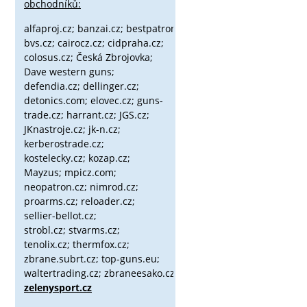
obchodníků:
alfaproj.cz;
banzai.cz;
bestpatron.eu;
beretta.cz;
binox.cz;
bvs.cz;
cairocz.cz; cidpraha.cz;
colosus.cz; Česká Zbrojovka;
Dave western guns;
defendia.cz; dellinger.cz;
detonics.com; elovec.cz; guns-
trade.cz; harrant.cz; JGS.cz;
JKnastroje.cz; jk-n.cz;
kerberostrade.cz;
kostelecky.cz;
kozap.cz;
Mayzus;
mpicz.com;
neopatron.cz; nimrod.cz;
proarms.cz; reloader.cz;
sellier-bellot.cz;
strobl.cz;
stvarms.cz;
tenolix.cz; thermfox.cz;
zbrane.subrt.cz;
top-guns.eu;
waltertrading.cz; zbraneesako.cz;
zelenysport.cz