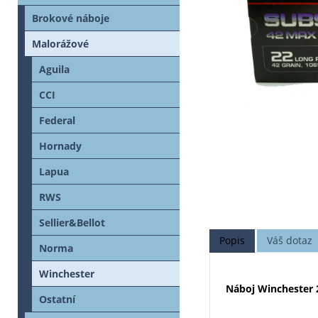
Brokové náboje
Malorážové
Aguila
CCI
Federal
Hornady
Lapua
RWS
Sellier&Bellot
Popis
Váš dotaz
Norma
Winchester
Náboj Winchester 2
Ostatní