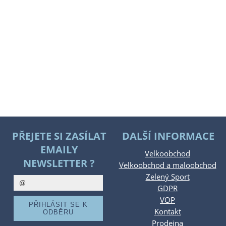
PŘEJETE SI ZASÍLAT
DALŠÍ INFORMACE
EMAILY
Velkoobchod
NEWSLETTER ?
Velkoobchod a maloobchod
Zelený Sport
GDPR
VOP
Kontakt
Prodejna