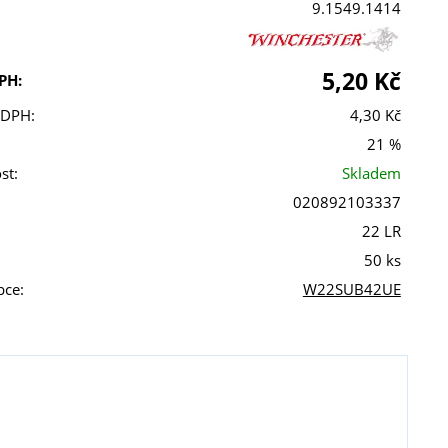
9.1549.1414
5,20 Kč
PH:
 DPH:
4,30 Kč
21 %
st:
Skladem
020892103337
22 LR
50 ks
bce:
W22SUB42UE