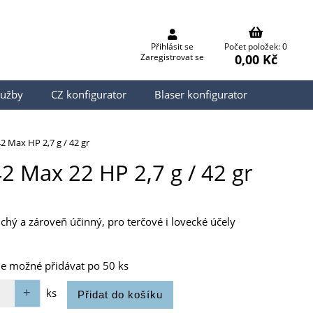
Přihlásit se
Počet položek: 0
0,00 Kč
Zaregistrovat se
lužby
CZ konfigurator
Blaser konfigurator
2 Max HP 2,7 g / 42 gr
2 Max 22 HP 2,7 g / 42 gr
chý a zároveň účinný, pro terčové i lovecké účely
je možné přidávat po 50 ks
ks