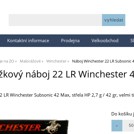
Kontaktní informace
Prodejna
Velkoobchod
S
je na ZO
Malorážové
Winchester
Náboj Winchester 22 LR Subsonic 4
kový náboj 22 LR Winchester 4
LR Winchester Subsonic 42 Max, střela HP 2,7 g / 42 gr, velmi ti
Do košíku 