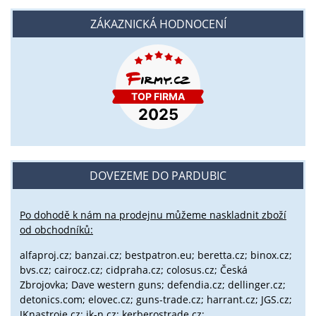
ZÁKAZNICKÁ HODNOCENÍ
DOVEZEME DO PARDUBIC
Po dohodě k nám na prodejnu můžeme naskladnit zboží
od obchodníků:
alfaproj.cz;
banzai.cz;
bestpatron.eu;
beretta.cz;
binox.cz;
bvs.cz;
cairocz.cz; cidpraha.cz; colosus.cz; Česká
Zbrojovka; Dave western guns; defendia.cz; dellinger.cz;
detonics.com; elovec.cz; guns-trade.cz; harrant.cz; JGS.cz;
JKnastroje.cz; jk-n.cz; kerberostrade.cz;