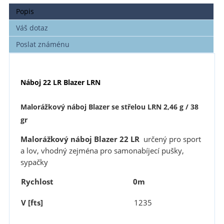
Popis
Váš dotaz
Poslat známénu
Náboj 22 LR Blazer
LRN
Malorážkový náboj Blazer se střelou LRN 2,46 g / 38
gr
Malorážkový náboj
Blazer 22 LR
určený pro sport
a lov, vhodný zejména pro samonabíjecí pušky,
sypačky
Rychlost
0m
V [fts]
1235