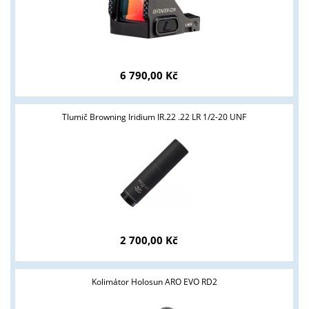
6 790,00 Kč
Tlumič Browning Iridium IR.22 .22 LR 1/2-20 UNF
Tyto stránky jsou určeny pouze odborné veřejnosti od 18 let a
podnikatelům v oblasti zbraně a střelivo. Splňujete tyto
podmínky?
2 700,00 Kč
ANO
NE
Kolimátor Holosun ARO EVO RD2