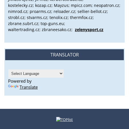
kostelecky.cz;
kozap.cz; Mayzus;
mpicz.com; neopatron.cz;
nimrod.cz; proarms.cz; reloader.cz; sellier-bellot.cz;
strobl.cz;
stvarms.cz; tenolix.cz; thermfox.cz;
zbrane.subrt.cz;
top-guns.eu;
waltertrading.cz; zbraneesako.cz;
zelenysport.cz
TRANSLATOR
Powered by
Translate