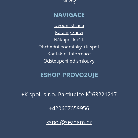
Služby
NAVIGACE
Úvodní strana
Katalog zboží
Nákupní košík
Obchodní podmínky +K spol.
Kontaktní informace
Odstoupení od smlouvy
ESHOP PROVOZUJE
+K spol. s.r.o. Pardubice IČ:63221217
+420607659956
kspol@seznam.cz