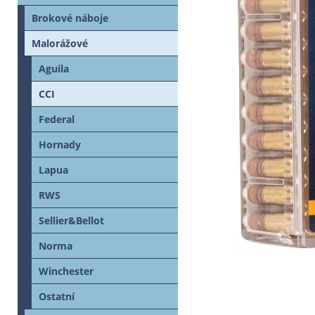
Brokové náboje
Malorážové
Aguila
CCI
Federal
Hornady
Lapua
RWS
Sellier&Bellot
Norma
Winchester
Ostatní