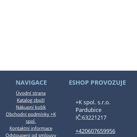
NAVIGACE
ESHOP PROVOZUJE
Úvodní strana
Katalog zboží
+K spol. s.r.o.
Nákupní košík
Pardubice
Obchodní podmínky +K
IČ:63221217
spol.
Kontaktní informace
+420607659956
Odstoupení od smlouvy