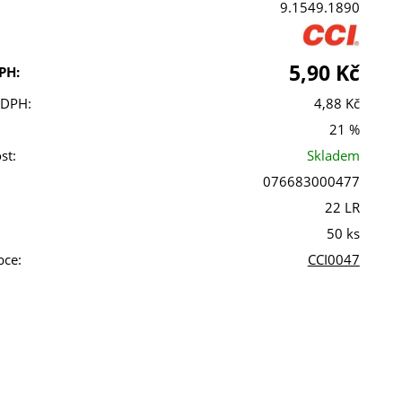
9.1549.1890
5,90 Kč
PH:
 DPH:
4,88 Kč
21 %
st:
Skladem
076683000477
22 LR
50 ks
bce:
CCI0047