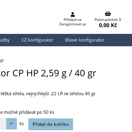
Přihlásit se
Počet položek: 0
0,00 Kč
Zaregistrovat se
lužby
CZ konfigurator
Blaser konfigurator
 gr
or CP HP 2,59 g / 40 gr
ěžká střela, nejrychlejší .22 LR se střelou 40 gr
je možné přidávat po 50 ks
ks