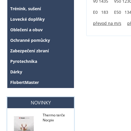
V0 1435 V50 1230
Trénink, sušení
E0 183 E50 134
Lovecké doplňky
převod na m/s
p
Oblečení a obuv
Ochranné pomůcky
Zabezpečení zbraní
Pyrotechnika
Dárky
FlobertMaster
NOVINKY
Thermo terče
Nocpix