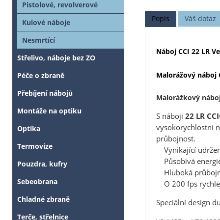
Pistolové, revolverové
Popis
Váš dotaz
Kulové náboje
Nesmrtící
Náboj CCI 22 LR Vel
Střelivo, náboje bez ZO
Malorážový náboj C
Péče o zbraně
Přebíjení nábojů
Malorážkový náboj 
Montáže na optiku
S náboji
22 LR CCI
vysokorychlostní 
Optika
průbojnost.
Termovize
Vynikající udržen
Působivá energie p
Pouzdra, kufry
Hluboká průbojn
Sebeobrana
O 200 fps rychlejš
Chladné zbraně
Speciální design d
Terče, střelnice