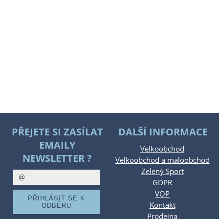
PŘEJETE SI ZASÍLAT
DALŠÍ INFORMACE
EMAILY
Velkoobchod
NEWSLETTER ?
Velkoobchod a maloobchod
Zelený Sport
GDPR
VOP
Kontakt
Prodejna