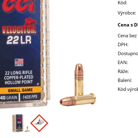
Kód:
Výrobce:
Cena s D
Cena bez
DPH:
Dostupno
EAN:
Ráže:
Balení:
Kód výro