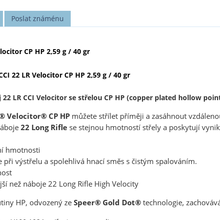
Poslat známénu
ocitor CP HP 2,59 g / 40 gr
CI 22 LR Velocitor CP HP 2,59 g / 40 gr
22 LR CCI Velocitor se střelou CP HP (copper plated hollow point)
® Velocitor® CP HP
můžete střílet příměji a zasáhnout vzdálenou
náboje
22 Long Rifle
se stejnou hmotností střely a poskytují vynika
í hmotnosti
ři výstřelu a spolehlivá hnací směs s čistým spalováním.
ost
í než náboje 22 Long Rifle High Velocity
utiny HP, odvozený ze
Speer® Gold Dot®
technologie, zachovává