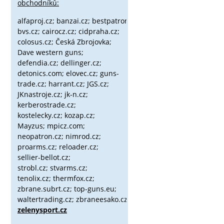
obchodníků:
alfaproj.cz;
banzai.cz;
bestpatron.eu;
beretta.cz;
binox.cz;
bvs.cz;
cairocz.cz; cidpraha.cz;
colosus.cz; Česká Zbrojovka;
Dave western guns;
defendia.cz; dellinger.cz;
detonics.com; elovec.cz; guns-
trade.cz; harrant.cz; JGS.cz;
JKnastroje.cz; jk-n.cz;
kerberostrade.cz;
kostelecky.cz;
kozap.cz;
Mayzus;
mpicz.com;
neopatron.cz; nimrod.cz;
proarms.cz; reloader.cz;
sellier-bellot.cz;
strobl.cz;
stvarms.cz;
tenolix.cz; thermfox.cz;
zbrane.subrt.cz;
top-guns.eu;
waltertrading.cz; zbraneesako.cz;
zelenysport.cz