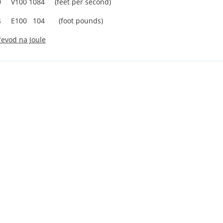
 V100 1084 (feet per second)
 E100 104 (foot pounds)
řevod na Joule