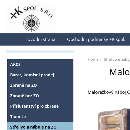
Přihlásit se
Úvodní strana
Obchodní podmínky +K spol.
Home
Střelivo a nábo
AKCE
Malo
Bazar, komisní prodej
Zbraně na ZO
Malorážkový náboj CCI
Zbraně bez ZO
Příslušenství pro zbraně
Tlumiče
Střelivo a náboje na ZO