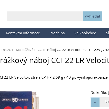
Kontaktní informace
Prodejna
Velkoobchod
S
je na ZO
Malorážové
CCI
Náboj CCI 22 LR Velocitor CP HP 2,59 g / 40
rážkový náboj CCI 22 LR Velocit
 22 LR Velocitor, střela CP HP 2,59 g / 40 gr, vynikající expanze, t
Do košíku 