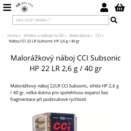
Home
Střelivo a náboje na ZO
Malorážové
CCI
Náboj CCI 22 LR Subsonic HP 2,6 g / 40 gr
Malorážkový náboj CCI Subsonic
HP 22 LR 2,6 g / 40 gr
Malorážkový náboj 22LR CCI Subsonic, střela HP 2,6 g
/ 40 gr, velká dutina pro spolehlivou expanzi bez
fragmentace při podzvukové rychlosti