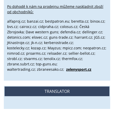
Po dohodě k nám na prodejnu můžeme naskladnit zboží
od obchodníků:
alfaproj.cz;
banzai.cz;
bestpatron.eu;
beretta.cz;
binox.cz;
bvs.cz;
cairocz.cz; cidpraha.cz; colosus.cz; Česká
Zbrojovka; Dave western guns; defendia.cz; dellinger.cz;
detonics.com; elovec.cz; guns-trade.cz; harrant.cz; JGS.cz;
JKnastroje.cz; jk-n.cz; kerberostrade.cz;
kostelecky.cz;
kozap.cz; Mayzus;
mpicz.com; neopatron.cz;
nimrod.cz; proarms.cz; reloader.cz; sellier-bellot.cz;
strobl.cz;
stvarms.cz; tenolix.cz; thermfox.cz;
zbrane.subrt.cz;
top-guns.eu;
waltertrading.cz; zbraneesako.cz;
zelenysport.cz
TRANSLATOR