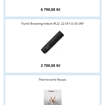
6 790,00 Kč
Tlumič Browning Iridium IR.22 .22 LR 1/2-20 UNF
2 700,00 Kč
Tyto stránky jsou určeny pouze odborné veřejnosti od 18 let a
podnikatelům v oblasti zbraně a střelivo. Splňujete tyto
podmínky?
Thermo terče Nocpix
ANO
NE