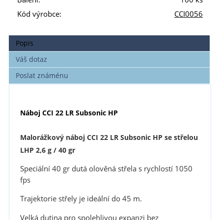
Kód výrobce:
CCI0056
Popis
Váš dotaz
Poslat známénu
Náboj CCI 22 LR Subsonic HP
Malorážkový náboj CCI 22 LR Subsonic HP se střelou
LHP 2,6 g / 40 gr
Speciální 40 gr dutá olověná střela s rychlostí 1050
fps
Trajektorie střely je ideální do 45 m.
Velká dutina pro spolehlivou expanzi
bez