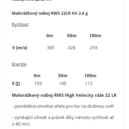
Malorážkový náboj RWS 22LR HV 2,6 g
Rychlost
0m
50m
100m
V [m/s]
385
293
328
Energie
0m
50m
100m
E [J]
193
140
112
Malorážkový náboj RWS High Velocity ráže 22 LR
- poměděná olověná střela pro lov na drobnou zvěř
- vynikající účinek a průnik díky nárustu rychlosti až
o 80 m/s