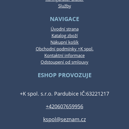
Služby
NAVIGACE
Úvodní strana
Katalog zboží
Nákupní košík
Obchodní podmínky +K spol.
Kontaktní informace
Odstoupení od smlouvy
ESHOP PROVOZUJE
+K spol. s.r.o. Pardubice IČ:63221217
+420607659956
kspol@seznam.cz