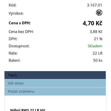
Kód:
3.167.01
Výrobce:
4,70 Kč
Cena s DPH:
Cena bez DPH:
3,88 Kč
DPH:
21 %
Dostupnost:
Skladem
Ráže:
22 LR
Balení:
50 ks
Popis
Váš dotaz
Poslat známénu
Náboj RWS 22 LR HV