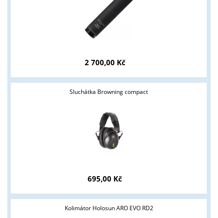
2 700,00 Kč
Sluchátka Browning compact
Tyto stránky jsou určeny pouze odborné veřejnosti od 18 let a
podnikatelům v oblasti zbraně a střelivo. Splňujete tyto
podmínky?
695,00 Kč
ANO
NE
Kolimátor Holosun ARO EVO RD2