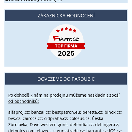
ZÁKAZNICKÁ HODNOCENÍ
DOVEZEME DO PARDUBIC
Po dohodě k nám na prodejnu můžeme naskladnit zboží
od obchodníků:
alfaproj.cz;
banzai.cz;
bestpatron.eu;
beretta.cz;
binox.cz;
bvs.cz;
cairocz.cz; cidpraha.cz; colosus.cz; Česká
Zbrojovka; Dave western guns; defendia.cz; dellinger.cz;
detonics.com; elovec.cz; guns-trade.cz; harrant.cz; JGS.cz;