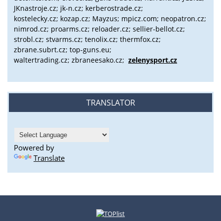
JKnastroje.cz; jk-n.cz; kerberostrade.cz;
kostelecky.cz;
kozap.cz; Mayzus;
mpicz.com; neopatron.cz;
nimrod.cz; proarms.cz; reloader.cz; sellier-bellot.cz;
strobl.cz;
stvarms.cz; tenolix.cz; thermfox.cz;
zbrane.subrt.cz;
top-guns.eu;
waltertrading.cz; zbraneesako.cz;
zelenysport.cz
TRANSLATOR
Powered by
Translate