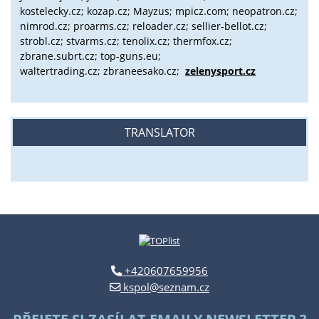
kostelecky.cz;
kozap.cz; Mayzus;
mpicz.com; neopatron.cz;
nimrod.cz; proarms.cz; reloader.cz; sellier-bellot.cz;
strobl.cz;
stvarms.cz; tenolix.cz; thermfox.cz;
zbrane.subrt.cz;
top-guns.eu;
waltertrading.cz; zbraneesako.cz;
zelenysport.cz
TRANSLATOR
+420607659956
kspol@seznam.cz