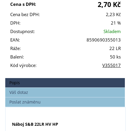
2,70 Kč
Cena s DPH:
Cena bez DPH:
2,23 Kč
DPH:
21 %
Dostupnost:
Skladem
EAN:
8590690355013
Ráže:
22 LR
Balení:
50 ks
Kód výrobce:
V355017
Popis
Váš dotaz
Poslat známénu
Náboj S&B 22LR HV HP