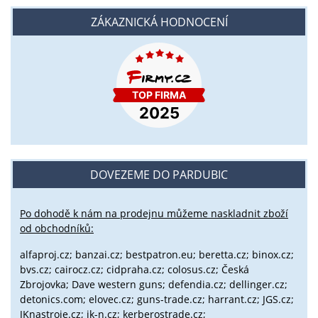
ZÁKAZNICKÁ HODNOCENÍ
DOVEZEME DO PARDUBIC
Po dohodě k nám na prodejnu můžeme naskladnit zboží
od obchodníků:
alfaproj.cz;
banzai.cz;
bestpatron.eu;
beretta.cz;
binox.cz;
bvs.cz;
cairocz.cz; cidpraha.cz; colosus.cz; Česká
Zbrojovka; Dave western guns; defendia.cz; dellinger.cz;
detonics.com; elovec.cz; guns-trade.cz; harrant.cz; JGS.cz;
JKnastroje.cz; jk-n.cz; kerberostrade.cz;