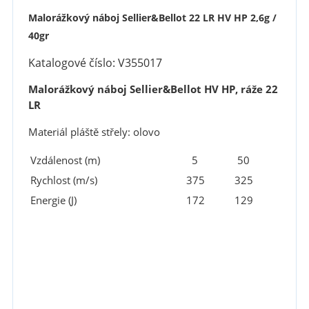
Malorážkový náboj Sellier&Bellot 22 LR HV HP 2,6g /
40gr
Katalogové číslo: V355017
Malorážkový náboj Sellier&Bellot HV HP, ráže 22
LR
Materiál pláště střely: olovo
Vzdálenost (m)
5
50
Rychlost (m/s)
375
325
Energie (J)
172
129