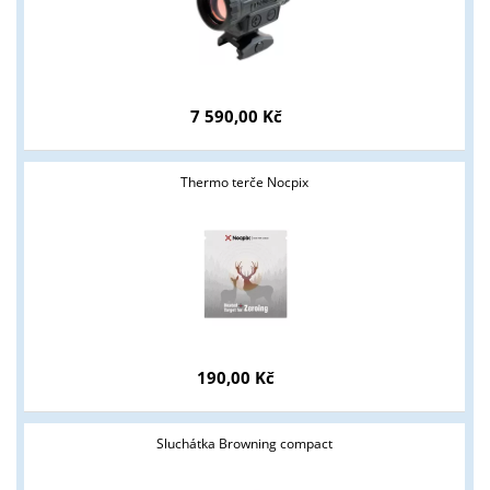
7 590,00 Kč
Thermo terče Nocpix
Tyto stránky jsou určeny pouze odborné veřejnosti od 18 let a
podnikatelům v oblasti zbraně a střelivo. Splňujete tyto
podmínky?
ANO
NE
190,00 Kč
Sluchátka Browning compact