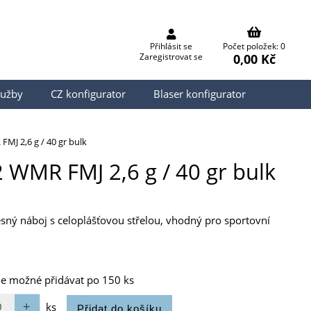
Přihlásit se
Počet položek: 0
0,00 Kč
Zaregistrovat se
lužby
CZ konfigurator
Blaser konfigurator
MJ 2,6 g / 40 gr bulk
 WMR FMJ 2,6 g / 40 gr bulk
esný náboj s celoplášťovou střelou, vhodný pro sportovní
je možné přidávat po 150 ks
ks