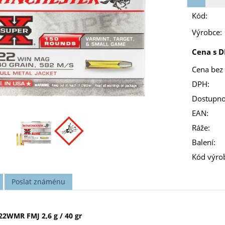
Kód:
Výrobce:
Cena s D
Cena bez
DPH:
Dostupno
EAN:
Ráže:
Balení:
Kód výro
Poslat známénu
22WMR FMJ 2,6 g / 40 gr