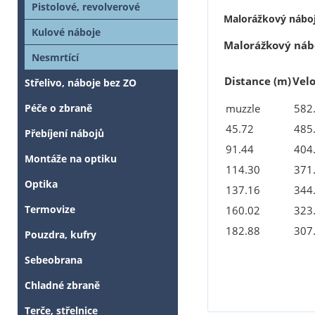
Pistolové, revolverové
Malorážkový náboj
Kulové náboje
Malorážkový náb
Nesmrtící
Distance
(m)
Vel
Střelivo, náboje bez ZO
muzzle
582
Péče o zbraně
45.72
485
Přebíjení nábojů
91.44
404
Montáže na optiku
114.30
371
Optika
137.16
344
Termovize
160.02
323
182.88
307
Pouzdra, kufry
Sebeobrana
Chladné zbraně
Terče, střelnice