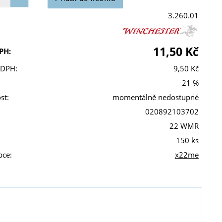
3.260.01
11,50 Kč
PH:
 DPH:
9,50 Kč
21 %
st:
momentálně nedostupné
020892103702
22 WMR
150 ks
bce:
x22me