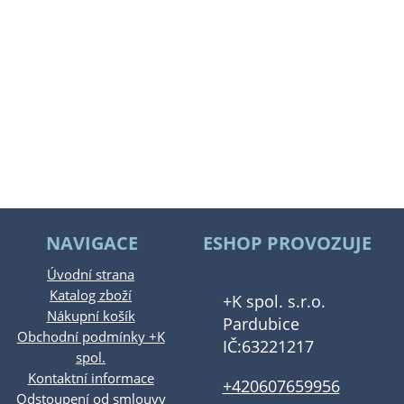
NAVIGACE
ESHOP PROVOZUJE
Úvodní strana
Katalog zboží
+K spol. s.r.o.
Nákupní košík
Pardubice
Obchodní podmínky +K
IČ:63221217
spol.
Kontaktní informace
+420607659956
Odstoupení od smlouvy