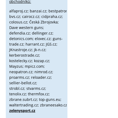
obchodníků:
alfaproj.cz;
banzai.cz;
bestpatron.eu;
beretta.cz;
binox.cz;
bvs.cz;
cairocz.cz; cidpraha.cz;
colosus.cz; Česká Zbrojovka;
Dave western guns;
defendia.cz; dellinger.cz;
detonics.com; elovec.cz; guns-
trade.cz; harrant.cz; JGS.cz;
JKnastroje.cz; jk-n.cz;
kerberostrade.cz;
kostelecky.cz;
kozap.cz;
Mayzus;
mpicz.com;
neopatron.cz; nimrod.cz;
proarms.cz; reloader.cz;
sellier-bellot.cz;
strobl.cz;
stvarms.cz;
tenolix.cz; thermfox.cz;
zbrane.subrt.cz;
top-guns.eu;
waltertrading.cz; zbraneesako.cz;
zelenysport.cz