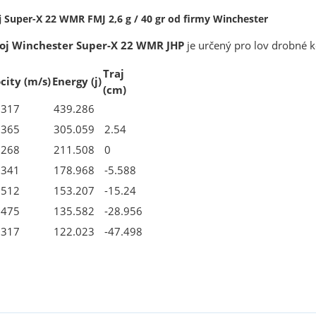
 Super-X 22 WMR FMJ 2,6 g / 40 gr od firmy Winchester
oj
Winchester
Super-X
22 WMR JHP
je určený pro lov drobné k
Traj
ocity
(m/s)
Energy
(j)
(cm)
.317
439.286
.365
305.059
2.54
.268
211.508
0
.341
178.968
-5.588
.512
153.207
-15.24
.475
135.582
-28.956
.317
122.023
-47.498