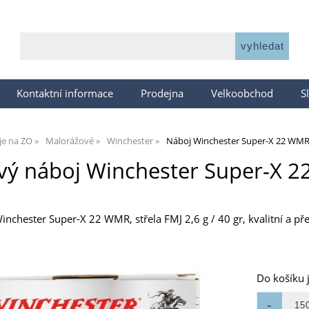
Kontaktní informace
Prodejna
Velkoobchod
S
je na ZO
Malorážové
Winchester
Náboj Winchester Super-X 22 WMR F
ý náboj Winchester Super-X 22
nchester Super-X 22 WMR, střela FMJ 2,6 g / 40 gr, kvalitní a př
Do košíku 