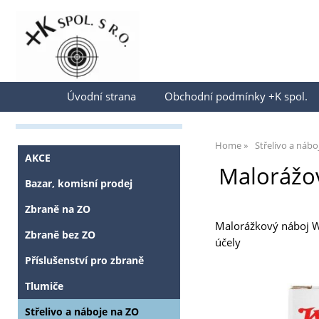
Přihlásit se
Úvodní strana
Obchodní podmínky +K spol.
Home
Střelivo a nábo
AKCE
Malorážov
Bazar, komisní prodej
Zbraně na ZO
Malorážkový náboj Wi
Zbraně bez ZO
účely
Příslušenství pro zbraně
Tlumiče
Střelivo a náboje na ZO