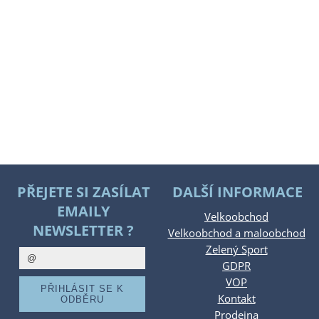
PŘEJETE SI ZASÍLAT
DALŠÍ INFORMACE
EMAILY
Velkoobchod
NEWSLETTER ?
Velkoobchod a maloobchod
Zelený Sport
GDPR
VOP
Kontakt
Prodejna