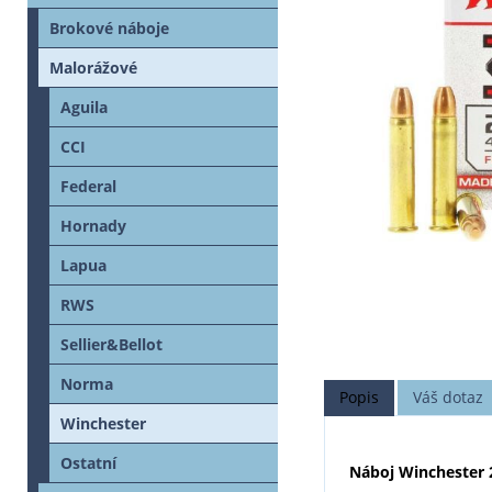
Brokové náboje
Malorážové
Aguila
CCI
Federal
Hornady
Lapua
RWS
Sellier&Bellot
Norma
Popis
Váš dotaz
Winchester
Ostatní
Náboj Winchester 