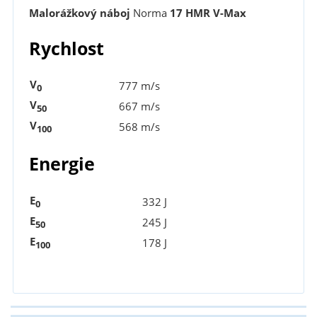
Malorážkový náboj
Norma
17 HMR V-Max
Rychlost
V
777 m/s
0
V
667 m/s
50
V
568 m/s
100
Energie
E
332 J
0
E
245 J
50
E
178 J
100