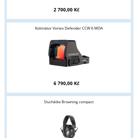
2 700,00 Kč
Kolimátor Vortex Defender CCW 6 MOA
Tyto stránky jsou určeny pouze odborné veřejnosti od 18 let a
podnikatelům v oblasti zbraně a střelivo. Splňujete tyto
6 790,00 Kč
podmínky?
ANO
NE
Sluchátka Browning compact