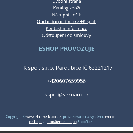
Úvodní strana
Katalog zboží
Nákupní košík
Obchodní podmínky +K spol.
Kontaktní informace
Odstoupení od smlouvy
ESHOP PROVOZUJE
+K spol. s.r.o. Pardubice IČ:63221217
+420607659956
kspol@seznam.cz
Copyright ©
www.zbrane-kspol.cz
,
provozováno na systému
tvorba
e-shopu
a
pronájem e-shopu
Shop5.cz