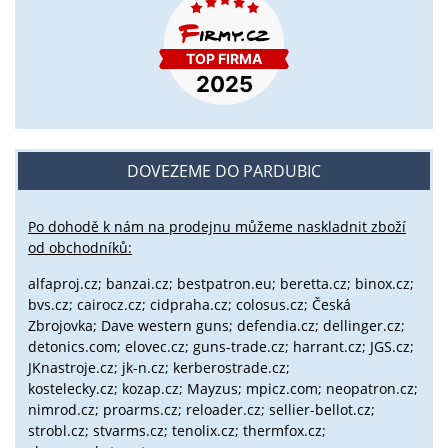
DOVEZEME DO PARDUBIC
Po dohodě k nám na prodejnu můžeme naskladnit zboží
od obchodníků:
alfaproj.cz;
banzai.cz;
bestpatron.eu;
beretta.cz;
binox.cz;
bvs.cz;
cairocz.cz; cidpraha.cz; colosus.cz; Česká
Zbrojovka; Dave western guns; defendia.cz; dellinger.cz;
detonics.com; elovec.cz; guns-trade.cz; harrant.cz; JGS.cz;
JKnastroje.cz; jk-n.cz; kerberostrade.cz;
kostelecky.cz;
kozap.cz; Mayzus;
mpicz.com; neopatron.cz;
nimrod.cz; proarms.cz; reloader.cz; sellier-bellot.cz;
strobl.cz;
stvarms.cz; tenolix.cz; thermfox.cz;