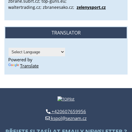
zbrane.subrt.cz;
top-guns.eu;
waltertrading.cz; zbraneesako.cz;
zelenysport.cz
TRANSLATOR
Powered by
Translate
+420607659956
kspol@seznam.cz
PŘEJETE SI ZASÍLAT EMAILY NEWSLETTER ?