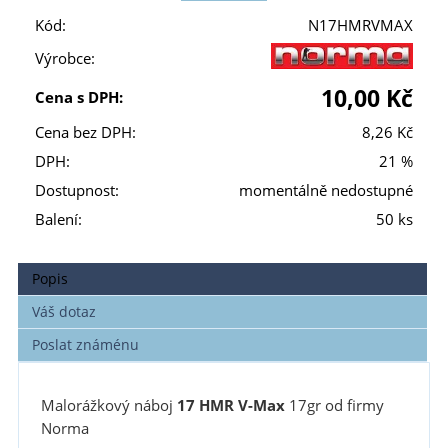
Kód:
N17HMRVMAX
Výrobce:
10,00 Kč
Cena s DPH:
Cena bez DPH:
8,26 Kč
DPH:
21 %
Dostupnost:
momentálně nedostupné
Balení:
50 ks
Popis
Váš dotaz
Poslat známénu
Malorážkový náboj
17 HMR
V-Max
17gr od firmy
Norma