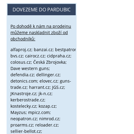
DOVEZEME DO PARDUBIC
Po dohodě k nám na prodejnu
můžeme naskladnit zboží od
obchodníků:
alfaproj.cz;
banzai.cz;
bestpatron.eu;
beretta.cz;
binox.cz;
bvs.cz;
cairocz.cz; cidpraha.cz;
colosus.cz; Česká Zbrojovka;
Dave western guns;
defendia.cz; dellinger.cz;
detonics.com; elovec.cz; guns-
trade.cz; harrant.cz; JGS.cz;
JKnastroje.cz; jk-n.cz;
kerberostrade.cz;
kostelecky.cz;
kozap.cz;
Mayzus;
mpicz.com;
neopatron.cz; nimrod.cz;
proarms.cz; reloader.cz;
sellier-bellot.cz;