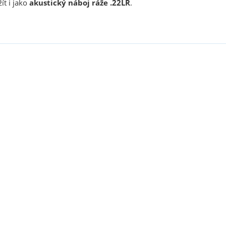
ít i jako
akustický náboj ráže .22LR
.