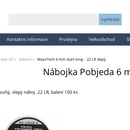
Kontaktní informace
Prodejna
Velkoobchod
S
e bez ZO
Ostatní
MaxxTech 6 mm start long - .22 LR slepý
Nábojka Pobjeda 6 
ouhý, slepý náboj .22 LR, balení 100 ks