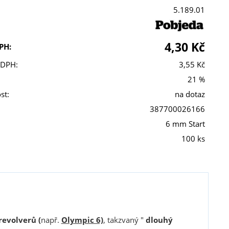
5.189.01
4,30 Kč
PH:
 DPH:
3,55 Kč
21 %
st:
na dotaz
387700026166
6 mm Start
100 ks
revolverů (
např.
Olympic 6)
, takzvaný "
dlouhý