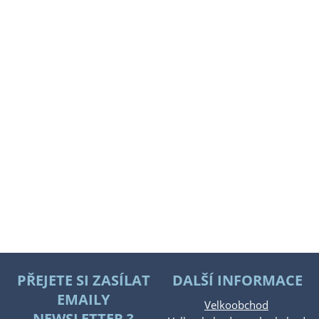
PŘEJETE SI ZASÍLAT
DALŠÍ INFORMACE
EMAILY
Velkoobchod
NEWSLETTER ?