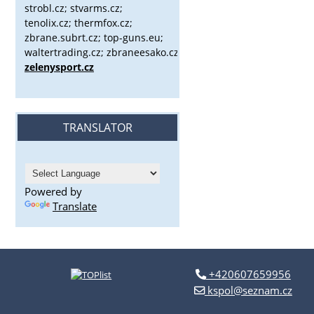
strobl.cz;
stvarms.cz;
tenolix.cz; thermfox.cz;
zbrane.subrt.cz;
top-guns.eu;
waltertrading.cz; zbraneesako.cz;
zelenysport.cz
TRANSLATOR
Powered by
Translate
+420607659956
kspol@seznam.cz