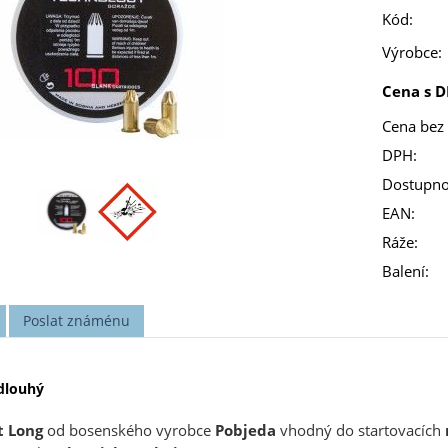
Kód:
Výrobce:
Cena s D
Cena bez
DPH:
Dostupno
EAN:
Ráže:
Balení:
Poslat známénu
dlouhý
t
Long
od bosenského vyrobce
Pobjeda
vhodný do startovacích