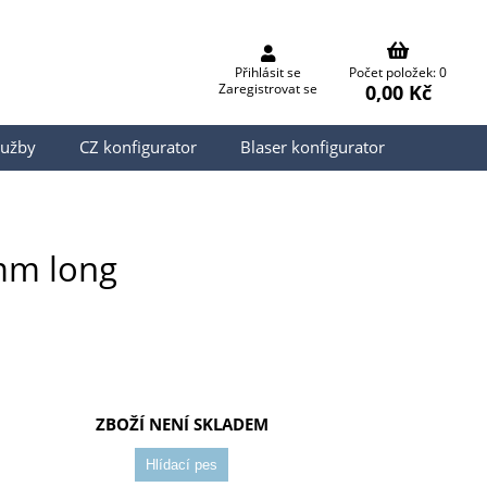
Přihlásit se
Počet položek: 0
0,00 Kč
Zaregistrovat se
lužby
CZ konfigurator
Blaser konfigurator
mm long
ZBOŽÍ NENÍ SKLADEM