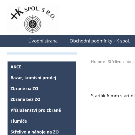
Přihlásit se
Úvodní strana
Obchodní podmínky +K spol.
Home
Střelivo, náboj
AKCE
Bazar, komisní prodej
Zbraně na ZO
Starťák 6 mm start dl
Zbraně bez ZO
Příslušenství pro zbraně
Tlumiče
Střelivo a náboje na ZO