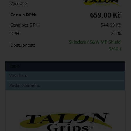
Výrobce:
659,00 Kč
Cena s DPH:
Cena bez DPH:
544,63 Kč
DPH:
21 %
Skladem
( S&W MP Shield
Dostupnost:
9/40 )
Popis
Váš dotaz
Poslat známénu