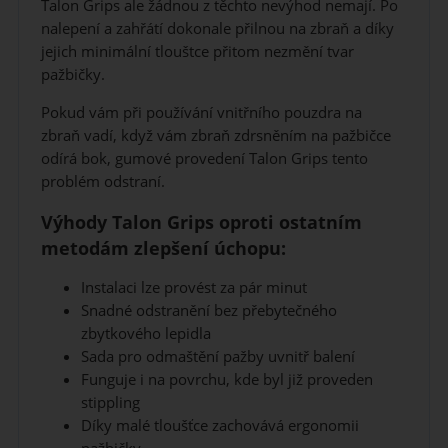
Talon Grips ale žádnou z těchto nevýhod nemají. Po
nalepení a zahřátí dokonale přilnou na zbraň a díky
jejich minimální tlouštce přitom nezmění tvar
pažbičky.
Pokud vám při používání vnitřního pouzdra na
zbraň vadí, když vám zbraň zdrsněním na pažbičce
odírá bok, gumové provedení Talon Grips tento
problém odstraní.
Výhody Talon Grips oproti ostatním
metodám zlepšení úchopu:
Instalaci lze provést za pár minut
Snadné odstranění bez přebytečného
zbytkového lepidla
Sada pro odmaštění pažby uvnitř balení
Funguje i na povrchu, kde byl již proveden
stippling
Díky malé tloušťce zachovává ergonomii