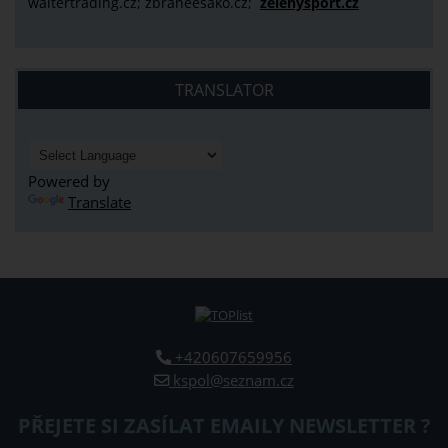
waltertrading.cz; zbraneesako.cz;
zelenysport.cz
TRANSLATOR
Powered by
Translate
+420607659956
kspol@seznam.cz
PŘEJETE SI ZASÍLAT EMAILY NEWSLETTER ?