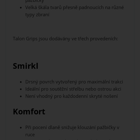
pažbičky
Velká škála tvarů přesně padnoucích na různé
typy zbraní
Talon Grips jsou dodávány ve třech provedeních:
Smirkl
Drsný povrch vytvořený pro maximální trakci
Ideální pro soutěžní střelbu nebo ostrou akci
Není vhodný pro každodenní skryté nošení
Komfort
Při pocení dlaně snižuje klouzání pažbičky v
ruce