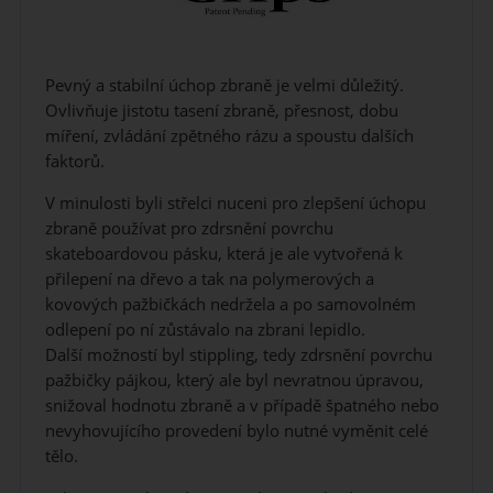
Pevný a stabilní úchop zbraně je velmi důležitý.
Ovlivňuje jistotu tasení zbraně, přesnost, dobu
míření, zvládání zpětného rázu a spoustu dalších
faktorů.
V minulosti byli střelci nuceni pro zlepšení úchopu
zbraně používat pro zdrsnění povrchu
skateboardovou pásku, která je ale vytvořená k
přilepení na dřevo a tak na polymerových a
kovových pažbičkách nedržela a po samovolném
odlepení po ní zůstávalo na zbrani lepidlo.
Další možností byl stippling, tedy zdrsnění povrchu
pažbičky pájkou, který ale byl nevratnou úpravou,
snižoval hodnotu zbraně a v případě špatného nebo
nevyhovujícího provedení bylo nutné vyměnit celé
tělo.