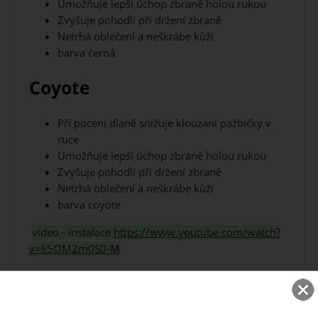
Umožňuje lepší úchop zbraně holou rukou
Zvyšuje pohodlí při držení zbraně
Netrhá oblečení a neškrábe kůži
barva černá
Coyote
Při pocení dlaně snižuje klouzání pažbičky v
ruce
Umožňuje lepší úchop zbraně holou rukou
Zvyšuje pohodlí při držení zbraně
Netrhá oblečení a neškrábe kůži
barva coyote
video - instalace
https://www.youtube.com/watch?
v=k5OM2m0S0-M
NOVINKY