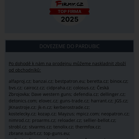
DOVEZEME DO PARDUBIC
Po dohodě k nám na prodejnu můžeme naskladnit zboží
od obchodníků:
alfaproj.cz;
banzai.cz;
bestpatron.eu;
beretta.cz;
binox.cz;
bvs.cz;
cairocz.cz; cidpraha.cz; colosus.cz; Česká
Zbrojovka; Dave western guns; defendia.cz; dellinger.cz;
detonics.com; elovec.cz; guns-trade.cz; harrant.cz; JGS.cz;
JKnastroje.cz; jk-n.cz; kerberostrade.cz;
kostelecky.cz;
kozap.cz; Mayzus;
mpicz.com; neopatron.cz;
nimrod.cz; proarms.cz; reloader.cz; sellier-bellot.cz;
strobl.cz;
stvarms.cz; tenolix.cz; thermfox.cz;
zbrane.subrt.cz;
top-guns.eu;