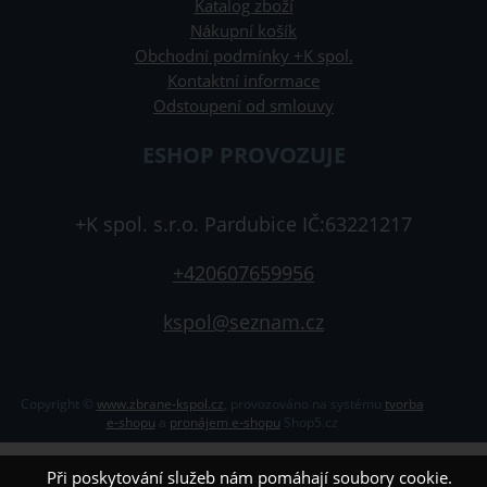
Katalog zboží
Nákupní košík
Obchodní podmínky +K spol.
Kontaktní informace
Odstoupení od smlouvy
ESHOP PROVOZUJE
+K spol. s.r.o. Pardubice IČ:63221217
+420607659956
kspol@seznam.cz
Copyright ©
www.zbrane-kspol.cz
,
provozováno na systému
tvorba
e-shopu
a
pronájem e-shopu
Shop5.cz
Při poskytování služeb nám pomáhají soubory cookie.