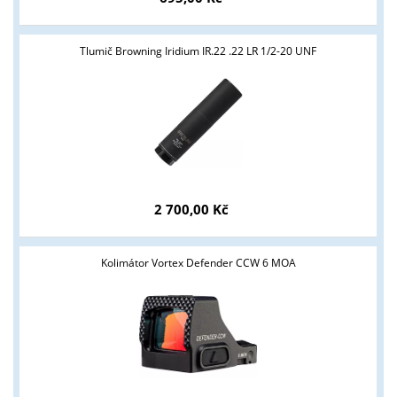
Tlumič Browning Iridium IR.22 .22 LR 1/2-20 UNF
Tyto stránky jsou určeny pouze odborné veřejnosti od 18 let a
podnikatelům v oblasti zbraně a střelivo. Splňujete tyto
podmínky?
ANO
NE
2 700,00 Kč
Kolimátor Vortex Defender CCW 6 MOA