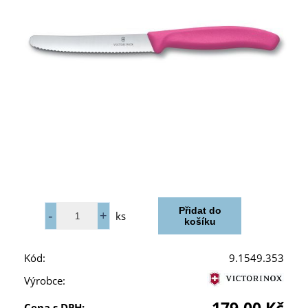
ks
Kód:
9.1549.353
Výrobce:
Cena s DPH: