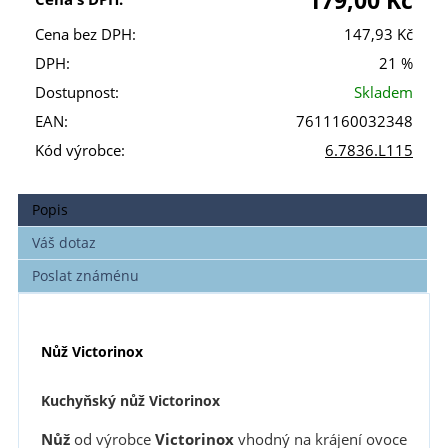
179,00 Kč
Cena bez DPH:
147,93 Kč
DPH:
21 %
Dostupnost:
Skladem
EAN:
7611160032348
Kód výrobce:
6.7836.L115
Popis
Váš dotaz
Poslat známénu
Nůž Victorinox
Kuchyňský nůž Victorinox
Nůž
od výrobce
Victorinox
vhodný na krájení ovoce