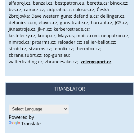
alfaproj.cz;
banzai.cz;
bestpatron.eu;
beretta.cz;
binox.cz;
bvs.cz;
cairocz.cz; cidpraha.cz; colosus.cz; Česká
Zbrojovka; Dave western guns; defendia.cz; dellinger.cz;
detonics.com; elovec.cz; guns-trade.cz; harrant.cz; JGS.cz;
JKnastroje.cz; jk-n.cz; kerberostrade.cz;
kostelecky.cz;
kozap.cz; Mayzus;
mpicz.com; neopatron.cz;
nimrod.cz; proarms.cz; reloader.cz; sellier-bellot.cz;
strobl.cz;
stvarms.cz; tenolix.cz; thermfox.cz;
zbrane.subrt.cz;
top-guns.eu;
waltertrading.cz; zbraneesako.cz;
zelenysport.cz
TRANSLATOR
Powered by
Translate