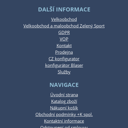
DALŠÍ INFORMACE
Velkoobchod
Velkoobchod a maloobchod Zelený Sport
GDPR
VOP
Kontakt
Prodejna
CZ konfigurator
konfigurátor Blaser
Služby
NAVIGACE
Úvodní strana
Katalog zboží
Nákupní košík
Obchodní podmínky +K spol.
Kontaktní informace
Odstoupení od smlouvy