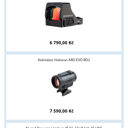
6 790,00 Kč
Tyto stránky jsou určeny pouze odborné veřejnosti od 18 let a
podnikatelům v oblasti zbraně a střelivo. Splňujete tyto
Kolimátor Holosun ARO EVO RD2
podmínky?
ANO
NE
7 590,00 Kč