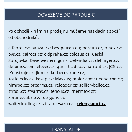
DOVEZEME DO PARDUBIC
Po dohodě k nám na prodejnu můžeme naskladnit zboží
od obchodníků:
alfaproj.cz;
banzai.cz;
bestpatron.eu;
beretta.cz;
binox.cz;
bvs.cz;
cairocz.cz; cidpraha.cz; colosus.cz; Česká
Zbrojovka; Dave western guns; defendia.cz; dellinger.cz;
detonics.com; elovec.cz; guns-trade.cz; harrant.cz; JGS.cz;
JKnastroje.cz; jk-n.cz; kerberostrade.cz;
kostelecky.cz;
kozap.cz; Mayzus;
mpicz.com; neopatron.cz;
nimrod.cz; proarms.cz; reloader.cz; sellier-bellot.cz;
strobl.cz;
stvarms.cz; tenolix.cz; thermfox.cz;
zbrane.subrt.cz;
top-guns.eu;
waltertrading.cz; zbraneesako.cz;
zelenysport.cz
TRANSLATOR