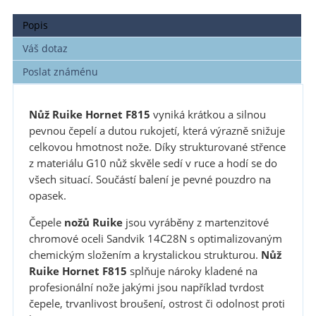
Popis
Váš dotaz
Poslat známénu
Nůž Ruike Hornet F815
vyniká krátkou a silnou
pevnou čepelí a dutou rukojetí, která výrazně snižuje
celkovou hmotnost nože. Díky strukturované střence
z materiálu G10 nůž skvěle sedí v ruce a hodí se do
všech situací. Součástí balení je pevné pouzdro na
opasek.
Čepele
nožů Ruike
jsou vyráběny z martenzitové
chromové oceli Sandvik 14C28N s optimalizovaným
chemickým složením a krystalickou strukturou.
Nůž
Ruike Hornet F815
splňuje nároky kladené na
profesionální nože jakými jsou například tvrdost
čepele, trvanlivost broušení, ostrost či odolnost proti