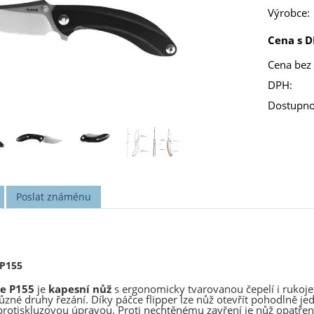
Výrobce:
Cena s D
Cena bez
DPH:
Dostupno
Poslat známénu
 P155
ke P155
je
kapesní nůž
s ergonomicky tvarovanou čepelí i rukoje
různé druhy řezání. Díky páčce flipper lze nůž otevřít pohodlně j
protiskluzovou úpravou. Proti nechtěnému zavření je nůž opatřen 