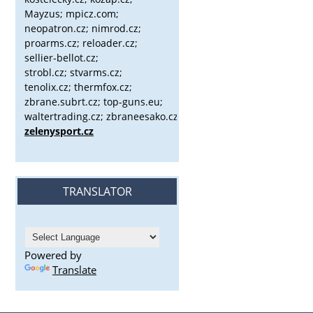
Mayzus;
mpicz.com;
neopatron.cz; nimrod.cz;
proarms.cz; reloader.cz;
sellier-bellot.cz;
strobl.cz;
stvarms.cz;
tenolix.cz; thermfox.cz;
zbrane.subrt.cz;
top-guns.eu;
waltertrading.cz; zbraneesako.cz;
zelenysport.cz
TRANSLATOR
Powered by
Translate