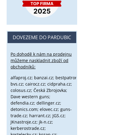
DOVEZEME DO PARDUBIC
Po dohodě k nám na prodejnu
můžeme naskladnit zboží od
obchodníků:
alfaproj.cz;
banzai.cz;
bestpatron.eu;
beretta.cz;
binox.cz;
bvs.cz;
cairocz.cz; cidpraha.cz;
colosus.cz; Česká Zbrojovka;
Dave western guns;
defendia.cz; dellinger.cz;
detonics.com; elovec.cz; guns-
trade.cz; harrant.cz; JGS.cz;
JKnastroje.cz; jk-n.cz;
kerberostrade.cz;
kostelecky.cz;
kozap.cz;