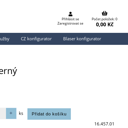
Přihlásit se
Počet položek: 0
0,00 Kč
Zaregistrovat se
lužby
CZ konfigurator
Blaser konfigurator
erný
ks
16.457.01