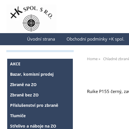
Přihlásit se
Úvodní strana
Obchodní podmínky +K spol.
Home
Chladné zbran
AKCE
Bazar, komisní prodej
Zbraně na ZO
Ruike P155 černý, za
Zbraně bez ZO
Příslušenství pro zbraně
Tlumiče
Střelivo a náboje na ZO