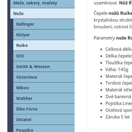
uzamknout.
Nůž R
Meče, sekery, mačety
Čepele
nožů Ruik
Nože
krystalickou struk
Dellinger
broušení, ostrost č
Kizlyar
Parametry
nože R
Ruike
Celková dél
Délka čepel
SCK
Tloušťka čep
Smith & Wesson
Váha: 145g
Materiál čep
Victorinox
Tvrdost čepe
Mikov
Materiál stř
Dvě barevná 
Walther
Pojistka Line
Elite Force
Ocelová spo
Záruka 5 let
Ostatní
Pouzdra