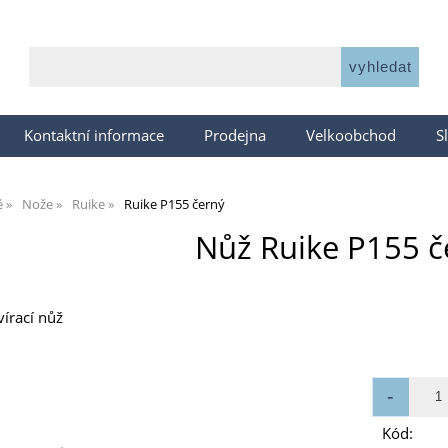
Kontaktní informace
Prodejna
Velkoobchod
S
ě
Nože
Ruike
Ruike P155 černý
Nůž Ruike P155 č
vírací nůž
Kód: