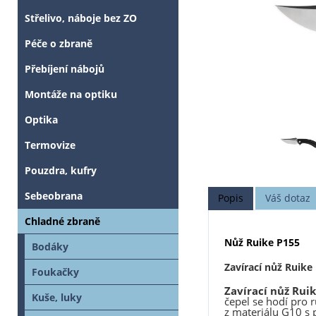
Střelivo, náboje bez ZO
Péče o zbraně
Přebíjení nábojů
Montáže na optiku
Optika
Termovize
Pouzdra, kufry
Sebeobrana
Popis
Váš dotaz
Chladné zbraně
Nůž Ruike P155
Bodáky
Zavírací nůž Ruike
Foukačky
Zavírací nůž Rui
Kuše, luky
čepel se hodí pro 
z materiálu G10 s 