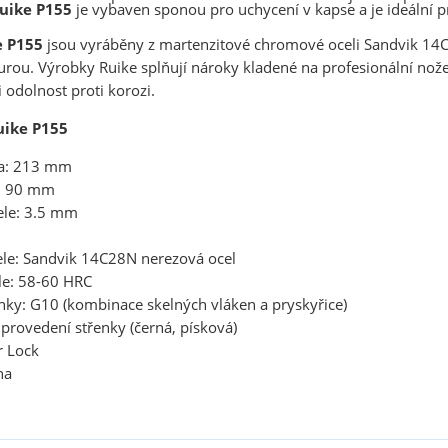
uike P155
je vybaven sponou pro uchycení v kapse a je ideální 
e P155
jsou vyráběny z martenzitové chromové oceli Sandvik 1
turou. Výrobky Ruike splňují nároky kladené na profesionální nože 
i odolnost proti korozi.
uike P155
ka: 213 mm
e: 90 mm
ele: 3.5 mm
ele: Sandvik 14C28N nerezová ocel
le: 58-60 HRC
enky: G10 (kombinace skelných vláken a pryskyřice)
provedení střenky (černá, písková)
r Lock
na