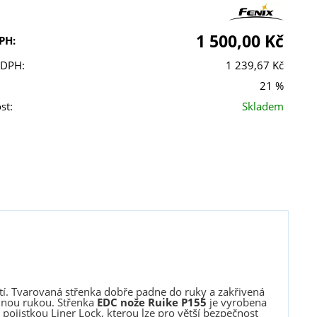
1 500,00 Kč
PH:
 DPH:
1 239,67 Kč
21 %
st:
Skladem
tí. Tvarovaná střenka dobře padne do ruky a zakřivená
ednou rukou. Střenka
EDC
nože Ruike P155
je vyrobena
pojistkou Liner Lock, kterou lze pro větší bezpečnost