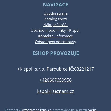
NAVIGACE
Úvodní strana
Katalog zboží
Nákupní košík
Obchodní podmínky +K spol.
Kontaktní informace
Odstoupení od smlouvy
ESHOP PROVOZUJE
+K spol. s.r.o. Pardubice IČ:63221217
+420607659956
kspol@seznam.cz
Copyright ©
www.zbrane-kspol.cz
,
provozováno na systému
tvorba