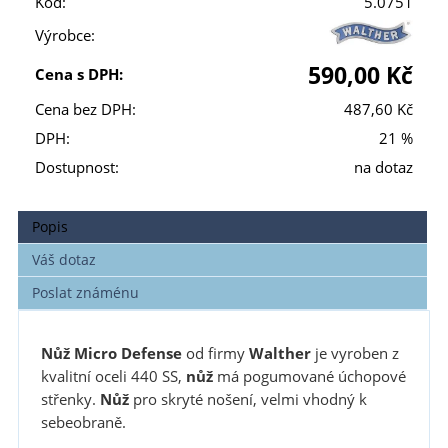
Kód:
5.0751
Výrobce:
590,00 Kč
Cena s DPH:
Cena bez DPH:
487,60 Kč
DPH:
21 %
Dostupnost:
na dotaz
Popis
Váš dotaz
Poslat známénu
Nůž
Micro Defense
od firmy
Walther
je vyroben z
kvalitní oceli 440 SS,
nůž
má pogumované úchopové
střenky.
Nůž
pro skryté nošení, velmi vhodný k
sebeobraně.