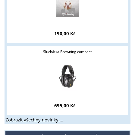
Tyto stránky jsou určeny pouze odborné veřejnosti od 18 let a
podnikatelům v oblasti zbraně a střelivo. Splňujete tyto
podmínky?
190,00 Kč
ANO
NE
Sluchátka Browning compact
695,00 Kč
Zobrazit všechny novinky ...