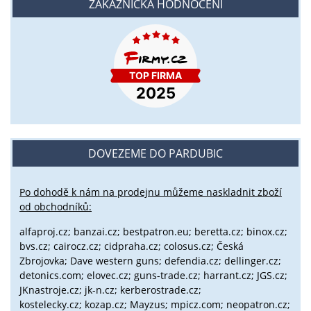
ZÁKAZNICKÁ HODNOCENÍ
DOVEZEME DO PARDUBIC
Po dohodě k nám na prodejnu můžeme naskladnit zboží
od obchodníků:
alfaproj.cz;
banzai.cz;
bestpatron.eu;
beretta.cz;
binox.cz;
bvs.cz;
cairocz.cz; cidpraha.cz; colosus.cz; Česká
Zbrojovka; Dave western guns; defendia.cz; dellinger.cz;
detonics.com; elovec.cz; guns-trade.cz; harrant.cz; JGS.cz;
JKnastroje.cz; jk-n.cz; kerberostrade.cz;
kostelecky.cz;
kozap.cz; Mayzus;
mpicz.com; neopatron.cz;