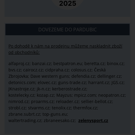
DOVEZEME DO PARDUBIC
Po dohodě k nám na prodejnu můžeme naskladnit zboží
od obchodníků:
alfaproj.cz;
banzai.cz;
bestpatron.eu;
beretta.cz;
binox.cz;
bvs.cz;
cairocz.cz; cidpraha.cz; colosus.cz; Česká
Zbrojovka; Dave western guns; defendia.cz; dellinger.cz;
detonics.com; elovec.cz; guns-trade.cz; harrant.cz; JGS.cz;
JKnastroje.cz; jk-n.cz; kerberostrade.cz;
kostelecky.cz;
kozap.cz; Mayzus;
mpicz.com; neopatron.cz;
nimrod.cz; proarms.cz; reloader.cz; sellier-bellot.cz;
strobl.cz;
stvarms.cz; tenolix.cz; thermfox.cz;
zbrane.subrt.cz;
top-guns.eu;
waltertrading.cz; zbraneesako.cz;
zelenysport.cz