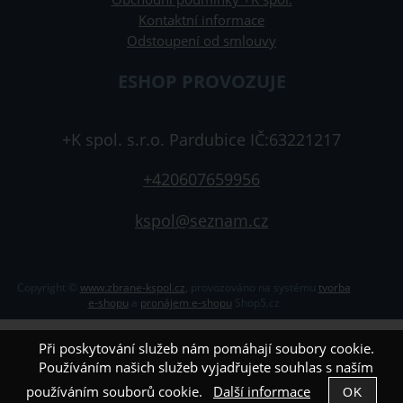
Kontaktní informace
Odstoupení od smlouvy
ESHOP PROVOZUJE
+K spol. s.r.o. Pardubice IČ:63221217
+420607659956
kspol@seznam.cz
Copyright ©
www.zbrane-kspol.cz
,
provozováno na systému
tvorba
e-shopu
a
pronájem e-shopu
Shop5.cz
Při poskytování služeb nám pomáhají soubory cookie.
Používáním našich služeb vyjadřujete souhlas s naším
používáním souborů cookie.
Další informace