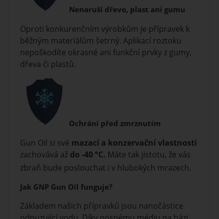
Nenaruší dřevo, plast ani gumu
Oproti konkurenčním výrobkům je přípravek k
běžným materiálům šetrný. Aplikací roztoku
nepoškodíte okrasné ani funkční prvky z gumy,
dřeva či plastů.
Ochrání před zmrznutím
Gun Oil si své
mazací a konzervační vlastnosti
zachovává až
do -40 °C.
Máte tak jistotu, že vás
zbraň bude poslouchat i v hlubokých mrazech.
Jak GNP Gun Oil funguje?
Základem našich přípravků jsou nanočástice
odpuzující vodu. Díky nosnému médiu na bázi