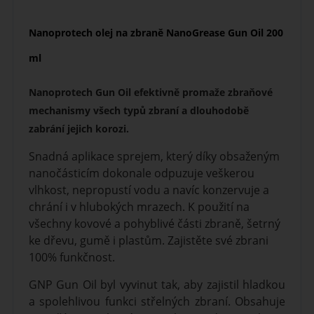
Nanoprotech olej na zbraně NanoGrease Gun Oil 200
ml
Nanoprotech Gun Oil efektivně promaže zbraňové
mechanismy všech typů zbraní a dlouhodobě
zabrání jejich korozi.
Snadná aplikace sprejem, který díky obsaženým
nanočásticím dokonale odpuzuje veškerou
vlhkost, nepropustí vodu a navíc konzervuje a
chrání i v hlubokých mrazech. K použití na
všechny kovové a pohyblivé části zbraně, šetrný
ke dřevu, gumě i plastům. Zajistěte své zbrani
100% funkčnost.
GNP Gun Oil byl vyvinut tak, aby zajistil hladkou
a spolehlivou funkci střelných zbraní. Obsahuje