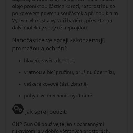
oleje proniknou částice korozí, rozprostřou se
po kovovém povrchu součástek a přilnou k nim.
Vytěsní vlhkost a vytvoří bariéru, přes kterou
další molekuly vody už neprojdou.
Nanočástice ve spreji zakonzervují,
promažou a ochrání:
hlaveň, závěr a kohout,
vratnou a bicí pružinu, pružinu úderníku,
veškeré kovové části zbraně,
pohyblivé mechanismy zbraně.
Jak sprej použít:
GNP Gun Oil používejte jen s ochrannými
rukavicemi a v dobře větraných prostorách.