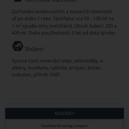
Zachování antikorozních a mazacích vlastností
až po dobu 1 roku. Spotřeba: cca 50 - 100 ml na
2
1 m
(podle míry znečištění). Obsah balení: 200 a
400 ml. Doba použitelnosti: 5 let od data výroby.
Složení:
Vysoce čisté minerální oleje, uhlovodíky, n-
alkany, isoalkany, cyklické, propan, butan,
isobutan, příměs GNP.
NOVINKY
Sluchátka Browning compact