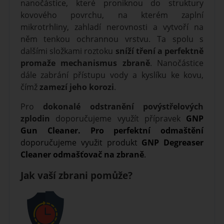
nanočástice, které proniknou do struktury
kovového povrchu, na kterém zaplní
mikrotrhliny, zahladí nerovnosti a vytvoří na
něm tenkou ochrannou vrstvu. Ta spolu s
dalšími složkami roztoku
sníží tření a perfektně
promaže mechanismus zbraně
.
Nanočástice
dále zabrání přístupu vody a kyslíku ke kovu,
čímž
zamezí jeho korozi
.
Pro
dokonalé odstranění povýstřelových
zplodin
doporučujeme využít přípravek
GNP
Gun Cleaner
. Pro perfektní odmaštění
doporučujeme využit produkt
GNP Degreaser
Cleaner odmašťovač na zbraně
.
Jak vaší zbrani pomůže?