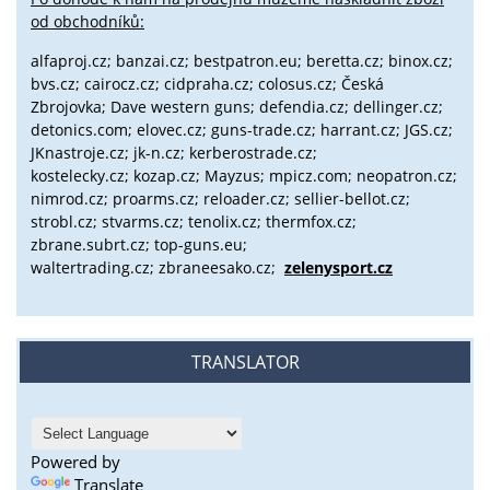
od obchodníků:
alfaproj.cz;
banzai.cz;
bestpatron.eu;
beretta.cz;
binox.cz;
bvs.cz;
cairocz.cz; cidpraha.cz; colosus.cz; Česká
Zbrojovka; Dave western guns; defendia.cz; dellinger.cz;
detonics.com; elovec.cz; guns-trade.cz; harrant.cz; JGS.cz;
JKnastroje.cz; jk-n.cz; kerberostrade.cz;
kostelecky.cz;
kozap.cz; Mayzus;
mpicz.com; neopatron.cz;
nimrod.cz; proarms.cz; reloader.cz; sellier-bellot.cz;
strobl.cz;
stvarms.cz; tenolix.cz; thermfox.cz;
zbrane.subrt.cz;
top-guns.eu;
waltertrading.cz; zbraneesako.cz;
zelenysport.cz
TRANSLATOR
Powered by
Translate