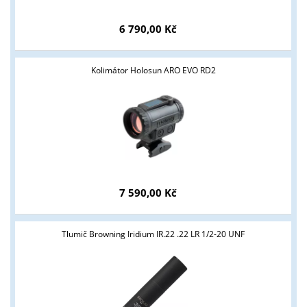
6 790,00 Kč
Kolimátor Holosun ARO EVO RD2
Tyto stránky jsou určeny pouze odborné veřejnosti od 18 let a
podnikatelům v oblasti zbraně a střelivo. Splňujete tyto
podmínky?
ANO
NE
7 590,00 Kč
Tlumič Browning Iridium IR.22 .22 LR 1/2-20 UNF