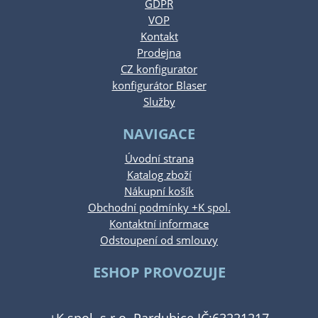
GDPR
VOP
Kontakt
Prodejna
CZ konfigurator
konfigurátor Blaser
Služby
NAVIGACE
Úvodní strana
Katalog zboží
Nákupní košík
Obchodní podmínky +K spol.
Kontaktní informace
Odstoupení od smlouvy
ESHOP PROVOZUJE
+K spol. s.r.o. Pardubice IČ:63221217