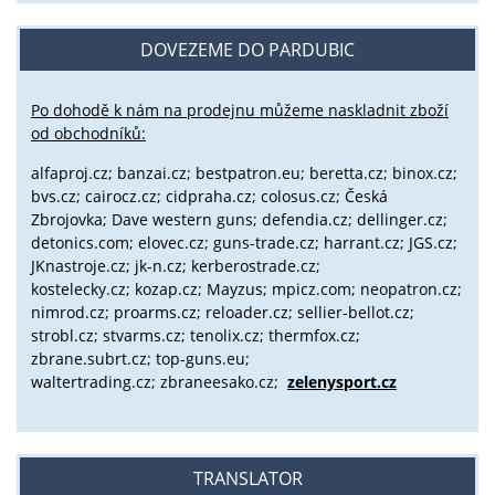
DOVEZEME DO PARDUBIC
Po dohodě k nám na prodejnu můžeme naskladnit zboží
od obchodníků:
alfaproj.cz;
banzai.cz;
bestpatron.eu;
beretta.cz;
binox.cz;
bvs.cz;
cairocz.cz; cidpraha.cz; colosus.cz; Česká
Zbrojovka; Dave western guns; defendia.cz; dellinger.cz;
detonics.com; elovec.cz; guns-trade.cz; harrant.cz; JGS.cz;
JKnastroje.cz; jk-n.cz; kerberostrade.cz;
kostelecky.cz;
kozap.cz; Mayzus;
mpicz.com; neopatron.cz;
nimrod.cz; proarms.cz; reloader.cz; sellier-bellot.cz;
strobl.cz;
stvarms.cz; tenolix.cz; thermfox.cz;
zbrane.subrt.cz;
top-guns.eu;
waltertrading.cz; zbraneesako.cz;
zelenysport.cz
TRANSLATOR