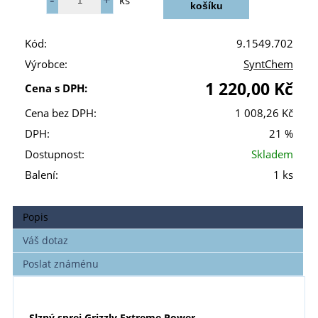
ks
Kód:
9.1549.702
Výrobce:
SyntChem
1 220,00 Kč
Cena s DPH:
Cena bez DPH:
1 008,26 Kč
DPH:
21 %
Dostupnost:
Skladem
Balení:
1 ks
Popis
Váš dotaz
Poslat známénu
Slzný sprej
Grizzly Extreme Power