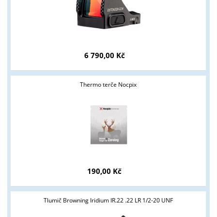
6 790,00 Kč
Thermo terče Nocpix
190,00 Kč
Tyto stránky jsou určeny pouze odborné veřejnosti od 18 let a
Tlumič Browning Iridium IR.22 .22 LR 1/2-20 UNF
podnikatelům v oblasti zbraně a střelivo. Splňujete tyto
podmínky?