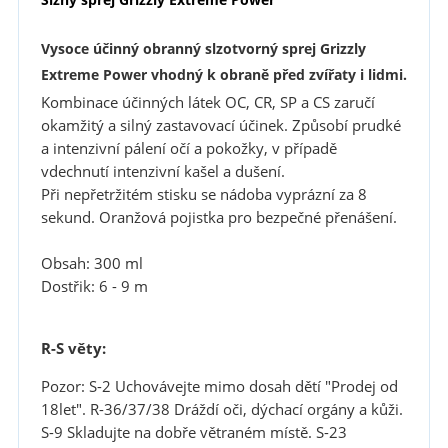
Vysoce účinný obranný slzotvorný sprej
Grizzly
Extreme Power
vhodný k obraně před zvířaty i lidmi.
Kombinace účinných látek OC, CR, SP a CS zaručí
okamžitý a silný zastavovací účinek. Způsobí prudké
a intenzivní pálení očí a pokožky, v případě
vdechnutí intenzivní kašel a dušení.
Při nepřetržitém stisku se nádoba vyprázní za 8
sekund. Oranžová pojistka pro bezpečné přenášení.
Obsah: 300 ml
Dostřik: 6 - 9 m
R-S věty:
Pozor: S-2 Uchovávejte mimo dosah dětí "Prodej od
18let". R-36/37/38 Dráždí oči, dýchací orgány a kůži.
S-9 Skladujte na dobře větraném místě. S-23