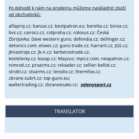
Po dohodě k nám na prodejnu můžeme naskladnit zboží
od obchodníků:
alfaproj.cz;
banzai.cz;
bestpatron.eu;
beretta.cz;
binox.cz;
bvs.cz;
cairocz.cz; cidpraha.cz; colosus.cz; Česká
Zbrojovka; Dave western guns; defendia.cz; dellinger.cz;
detonics.com; elovec.cz; guns-trade.cz; harrant.cz; JGS.cz;
JKnastroje.cz; jk-n.cz; kerberostrade.cz;
kostelecky.cz;
kozap.cz; Mayzus;
mpicz.com; neopatron.cz;
nimrod.cz; proarms.cz; reloader.cz; sellier-bellot.cz;
strobl.cz;
stvarms.cz; tenolix.cz; thermfox.cz;
zbrane.subrt.cz;
top-guns.eu;
waltertrading.cz; zbraneesako.cz;
zelenysport.cz
TRANSLATOR