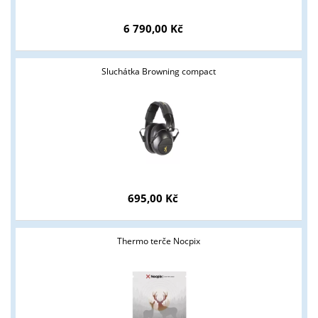
6 790,00 Kč
Sluchátka Browning compact
695,00 Kč
Tyto stránky jsou určeny pouze odborné veřejnosti od 18 let a
podnikatelům v oblasti zbraně a střelivo. Splňujete tyto
podmínky?
Thermo terče Nocpix
ANO
NE