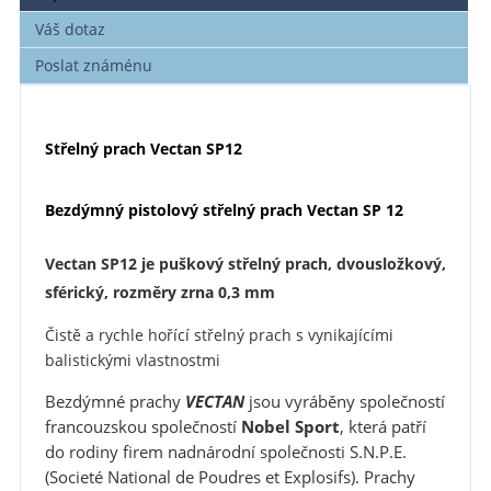
Váš dotaz
Poslat známénu
Střelný prach Vectan SP12
Bezdýmný pistolový střelný prach
Vectan SP 12
Vectan SP12
je puškový střelný prach, dvousložkový,
sférický, rozměry zrna 0,3 mm
Čistě a rychle hořící střelný prach s vynikajícími
balistickými vlastnostmi
Bezdýmné prachy
VECTAN
jsou vyráběny společností
francouzskou společností
Nobel Sport
, která patří
do rodiny firem nadnárodní společnosti S.N.P.E.
(Societé National de Poudres et Explosifs). Prachy