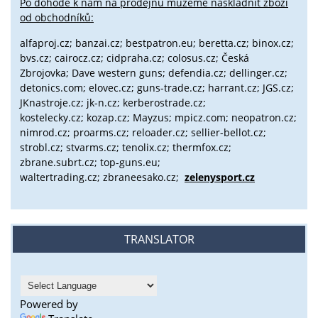
Po dohodě k nám na prodejnu můžeme naskladnit zboží
od obchodníků:
alfaproj.cz;
banzai.cz;
bestpatron.eu;
beretta.cz;
binox.cz;
bvs.cz;
cairocz.cz; cidpraha.cz; colosus.cz; Česká
Zbrojovka; Dave western guns; defendia.cz; dellinger.cz;
detonics.com; elovec.cz; guns-trade.cz; harrant.cz; JGS.cz;
JKnastroje.cz; jk-n.cz; kerberostrade.cz;
kostelecky.cz;
kozap.cz; Mayzus;
mpicz.com; neopatron.cz;
nimrod.cz; proarms.cz; reloader.cz; sellier-bellot.cz;
strobl.cz;
stvarms.cz; tenolix.cz; thermfox.cz;
zbrane.subrt.cz;
top-guns.eu;
waltertrading.cz; zbraneesako.cz;
zelenysport.cz
TRANSLATOR
Powered by