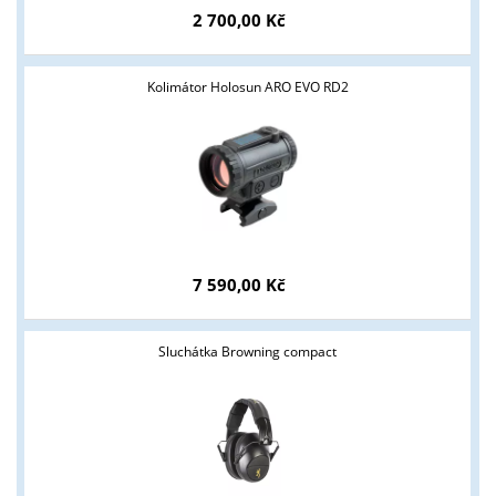
2 700,00 Kč
Kolimátor Holosun ARO EVO RD2
7 590,00 Kč
Sluchátka Browning compact
Tyto stránky jsou určeny pouze odborné veřejnosti od 18 let a
podnikatelům v oblasti zbraně a střelivo. Splňujete tyto
podmínky?
ANO
NE