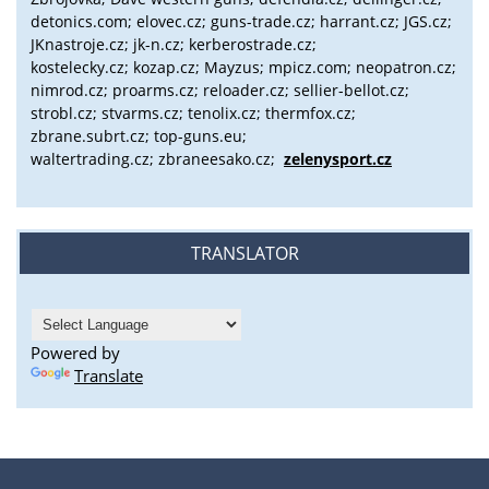
detonics.com; elovec.cz; guns-trade.cz; harrant.cz; JGS.cz;
JKnastroje.cz; jk-n.cz; kerberostrade.cz;
kostelecky.cz;
kozap.cz; Mayzus;
mpicz.com; neopatron.cz;
nimrod.cz; proarms.cz; reloader.cz; sellier-bellot.cz;
strobl.cz;
stvarms.cz; tenolix.cz; thermfox.cz;
zbrane.subrt.cz;
top-guns.eu;
waltertrading.cz; zbraneesako.cz;
zelenysport.cz
TRANSLATOR
Powered by
Translate