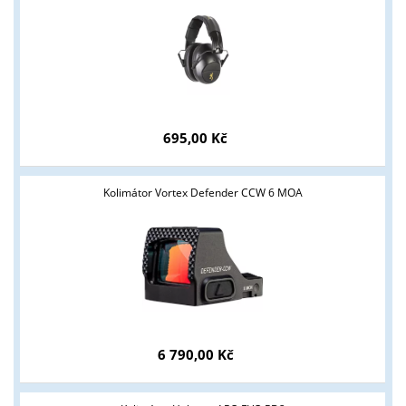
695,00 Kč
Kolimátor Vortex Defender CCW 6 MOA
Tyto stránky jsou určeny pouze odborné veřejnosti od 18 let a
podnikatelům v oblasti zbraně a střelivo. Splňujete tyto
podmínky?
ANO
NE
6 790,00 Kč