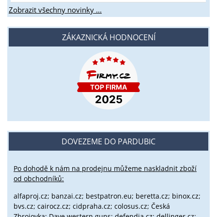
Zobrazit všechny novinky ...
ZÁKAZNICKÁ HODNOCENÍ
DOVEZEME DO PARDUBIC
Po dohodě k nám na prodejnu můžeme naskladnit zboží
od obchodníků:
alfaproj.cz;
banzai.cz;
bestpatron.eu;
beretta.cz;
binox.cz;
bvs.cz;
cairocz.cz; cidpraha.cz; colosus.cz; Česká
Zbrojovka; Dave western guns; defendia.cz; dellinger.cz;