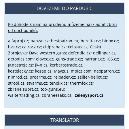
DOVEZEME DO PARDUBIC
Po dohodě k nám na prodejnu můžeme naskladnit zboží
od obchodníků:
alfaproj.cz;
banzai.cz;
bestpatron.eu;
beretta.cz;
binox.cz;
bvs.cz;
cairocz.cz; cidpraha.cz; colosus.cz; Česká
Zbrojovka; Dave western guns; defendia.cz; dellinger.cz;
detonics.com; elovec.cz; guns-trade.cz; harrant.cz; JGS.cz;
JKnastroje.cz; jk-n.cz; kerberostrade.cz;
kostelecky.cz;
kozap.cz; Mayzus;
mpicz.com; neopatron.cz;
nimrod.cz; proarms.cz; reloader.cz; sellier-bellot.cz;
strobl.cz;
stvarms.cz; tenolix.cz; thermfox.cz;
zbrane.subrt.cz;
top-guns.eu;
waltertrading.cz; zbraneesako.cz;
zelenysport.cz
TRANSLATOR