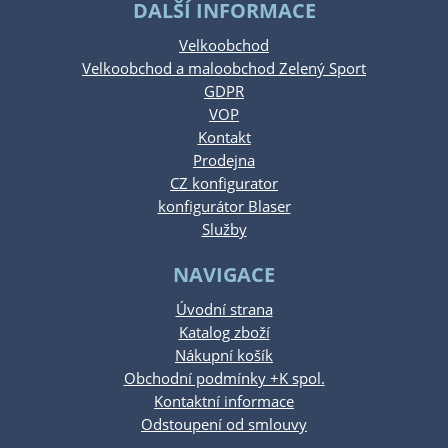
DALŠÍ INFORMACE
Velkoobchod
Velkoobchod a maloobchod Zelený Sport
GDPR
VOP
Kontakt
Prodejna
CZ konfigurator
konfigurátor Blaser
Služby
NAVIGACE
Úvodní strana
Katalog zboží
Nákupní košík
Obchodní podmínky +K spol.
Kontaktní informace
Odstoupení od smlouvy