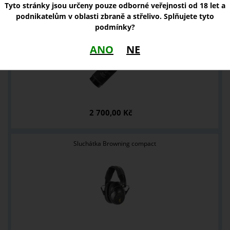
Tyto stránky jsou určeny pouze odborné veřejnosti od 18 let a
podnikatelům v oblasti zbraně a střelivo. Splňujete tyto
Tlumič Browning Iridium IR.22 .22 LR 1/2-20 UNF
podmínky?
ANO
NE
2 700,00 Kč
Sluchátka Browning compact