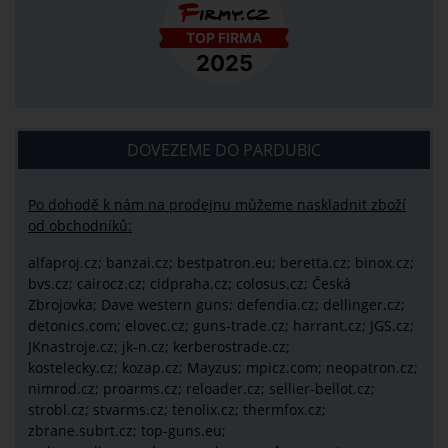
DOVEZEME DO PARDUBIC
Po dohodě k nám na prodejnu můžeme naskladnit zboží
od obchodníků:
alfaproj.cz;
banzai.cz;
bestpatron.eu;
beretta.cz;
binox.cz;
bvs.cz;
cairocz.cz; cidpraha.cz; colosus.cz; Česká
Zbrojovka; Dave western guns; defendia.cz; dellinger.cz;
detonics.com; elovec.cz; guns-trade.cz; harrant.cz; JGS.cz;
JKnastroje.cz; jk-n.cz; kerberostrade.cz;
kostelecky.cz;
kozap.cz; Mayzus;
mpicz.com; neopatron.cz;
nimrod.cz; proarms.cz; reloader.cz; sellier-bellot.cz;
strobl.cz;
stvarms.cz; tenolix.cz; thermfox.cz;
zbrane.subrt.cz;
top-guns.eu;