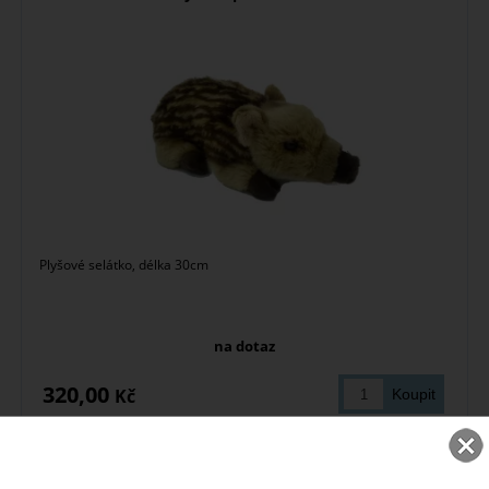
Plyšové selátko, délka 30cm
na dotaz
320,00
Kč
NOVINKY