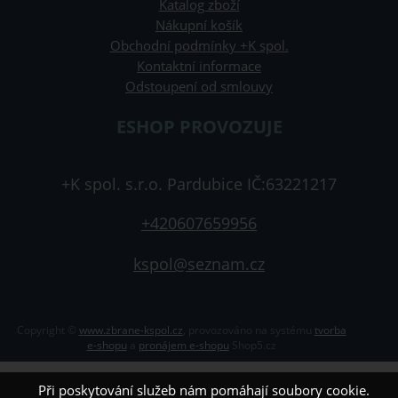
Katalog zboží
Nákupní košík
Obchodní podmínky +K spol.
Kontaktní informace
Odstoupení od smlouvy
ESHOP PROVOZUJE
+K spol. s.r.o. Pardubice IČ:63221217
+420607659956
kspol@seznam.cz
Copyright ©
www.zbrane-kspol.cz
,
provozováno na systému
tvorba
e-shopu
a
pronájem e-shopu
Shop5.cz
Při poskytování služeb nám pomáhají soubory cookie.