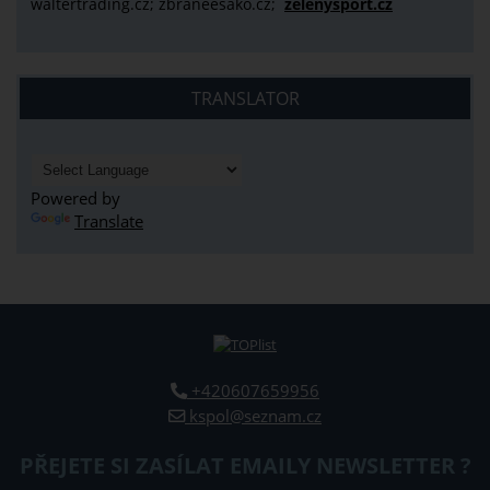
waltertrading.cz; zbraneesako.cz;
zelenysport.cz
TRANSLATOR
Powered by
Translate
+420607659956
kspol@seznam.cz
PŘEJETE SI ZASÍLAT EMAILY NEWSLETTER ?