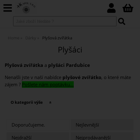
Home
Dárky
Plyšová zvířátka
Plyšáci
Plyšová zvířátka
a
plyšáci Pardubice
Nenašli jste v naší nabídce
plyšové zvířátko
, o které máte
zájem ?
Pošlete nám poptávku...
O kategorii výše
Doporučujeme.
Nejlevnější
Nejdražší
Nejprodávanější