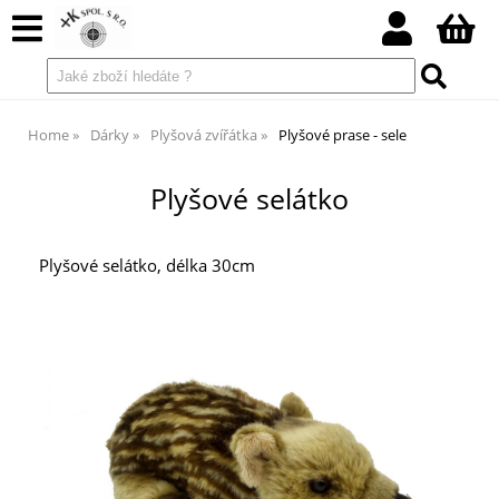
Home
Dárky
Plyšová zvířátka
Plyšové prase - sele
Plyšové selátko
Plyšové selátko, délka 30cm