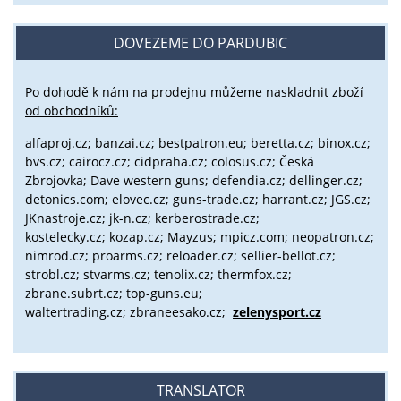
DOVEZEME DO PARDUBIC
Po dohodě k nám na prodejnu můžeme naskladnit zboží
od obchodníků:
alfaproj.cz;
banzai.cz;
bestpatron.eu;
beretta.cz;
binox.cz;
bvs.cz;
cairocz.cz; cidpraha.cz; colosus.cz; Česká
Zbrojovka; Dave western guns; defendia.cz; dellinger.cz;
detonics.com; elovec.cz; guns-trade.cz; harrant.cz; JGS.cz;
JKnastroje.cz; jk-n.cz; kerberostrade.cz;
kostelecky.cz;
kozap.cz; Mayzus;
mpicz.com; neopatron.cz;
nimrod.cz; proarms.cz; reloader.cz; sellier-bellot.cz;
strobl.cz;
stvarms.cz; tenolix.cz; thermfox.cz;
zbrane.subrt.cz;
top-guns.eu;
waltertrading.cz; zbraneesako.cz;
zelenysport.cz
TRANSLATOR