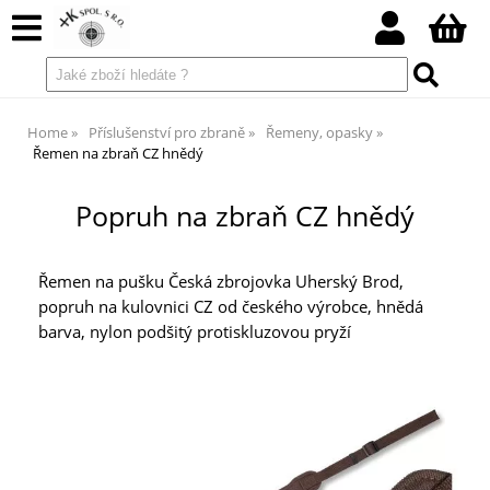
Home
Příslušenství pro zbraně
Řemeny, opasky
Řemen na zbraň CZ hnědý
Popruh na zbraň CZ hnědý
Řemen na pušku Česká zbrojovka Uherský Brod,
popruh na kulovnici CZ od českého výrobce, hnědá
barva, nylon podšitý protiskluzovou pryží