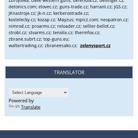
Zbrojovka; Dave western guns; defendia.cz; dellinger.cz;
detonics.com; elovec.cz; guns-trade.cz; harrant.cz; JGS.cz;
JKnastroje.cz; jk-n.cz; kerberostrade.cz;
kostelecky.cz;
kozap.cz; Mayzus;
mpicz.com; neopatron.cz;
nimrod.cz; proarms.cz; reloader.cz; sellier-bellot.cz;
strobl.cz;
stvarms.cz; tenolix.cz; thermfox.cz;
zbrane.subrt.cz;
top-guns.eu;
waltertrading.cz; zbraneesako.cz;
zelenysport.cz
TRANSLATOR
Powered by
Translate