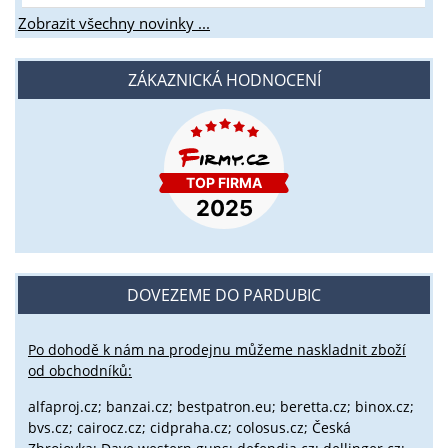
Zobrazit všechny novinky ...
ZÁKAZNICKÁ HODNOCENÍ
DOVEZEME DO PARDUBIC
Po dohodě k nám na prodejnu můžeme naskladnit zboží
od obchodníků:
alfaproj.cz;
banzai.cz;
bestpatron.eu;
beretta.cz;
binox.cz;
bvs.cz;
cairocz.cz; cidpraha.cz; colosus.cz; Česká