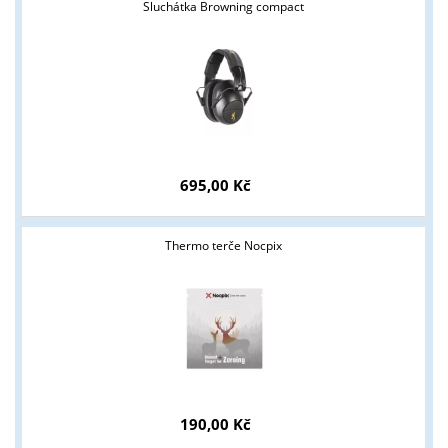
Sluchátka Browning compact
Tyto stránky jsou určeny pouze odborné veřejnosti od 18 let a
podnikatelům v oblasti zbraně a střelivo. Splňujete tyto
podmínky?
ANO
NE
695,00 Kč
Thermo terče Nocpix
190,00 Kč