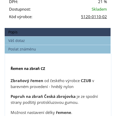
DPH:
21 %
Dostupnost:
Skladem
Kód výrobce:
5120-0110-02
Popis
Váš dotaz
Poslat známénu
Řemen na zbraň CZ
Zbraňový řemen
od českého výrobce
CZUB
v
barevném provedení - hnědý nylon
Popruh
na zbraň
Česká zbrojovka
je ze spodní
strany podšitý protiskluzovou gumou.
Možnost nastavení délky
řemene
.