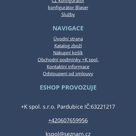
CZ konfigurator
konfigurátor Blaser
Služby
NAVIGACE
Úvodní strana
Katalog zboží
Nákupní košík
Obchodní podmínky +K spol.
Kontaktní informace
Odstoupení od smlouvy
ESHOP PROVOZUJE
+K spol. s.r.o. Pardubice IČ:63221217
+420607659956
kspol@seznam.cz