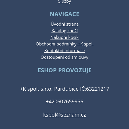
Služby
NAVIGACE
Úvodní strana
Katalog zboží
Nákupní košík
Obchodní podmínky +K spol.
Kontaktní informace
Odstoupení od smlouvy
ESHOP PROVOZUJE
+K spol. s.r.o. Pardubice IČ:63221217
+420607659956
kspol@seznam.cz