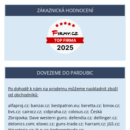
ZÁKAZNICKÁ HODNOCENÍ
DOVEZEME DO PARDUBIC
Po dohodě k nám na prodejnu můžeme naskladnit zboží
od obchodníků:
alfaproj.cz;
banzai.cz;
bestpatron.eu;
beretta.cz;
binox.cz;
bvs.cz;
cairocz.cz; cidpraha.cz; colosus.cz; Česká
Zbrojovka; Dave western guns; defendia.cz; dellinger.cz;
detonics.com; elovec.cz; guns-trade.cz; harrant.cz; JGS.cz;
JKnastroje.cz; jk-n.cz; kerberostrade.cz;