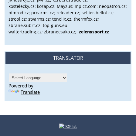
kostelecky.cz;
kozap.cz; Mayzus;
mpicz.com; neopatron.cz;
nimrod.cz; proarms.cz; reloader.cz; sellier-bellot.cz;
strobl.cz;
stvarms.cz; tenolix.cz; thermfox.cz;
zbrane.subrt.cz;
top-guns.eu;
waltertrading.cz; zbraneesako.cz;
zelenysport.cz
TRANSLATOR
Powered by
Translate