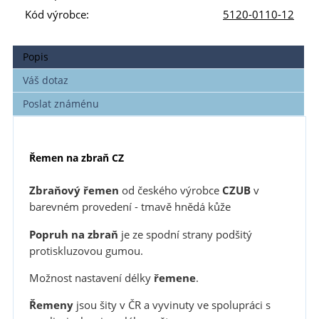
Kód výrobce:
5120-0110-12
Popis
Váš dotaz
Poslat známénu
Řemen na zbraň CZ
Zbraňový řemen
od českého výrobce
CZUB
v
barevném provedení - tmavě hnědá kůže
Popruh
na zbraň
je ze spodní strany podšitý
protiskluzovou gumou.
Možnost nastavení délky
řemene
.
Řemeny
jsou šity v ČR a vyvinuty ve spolupráci s