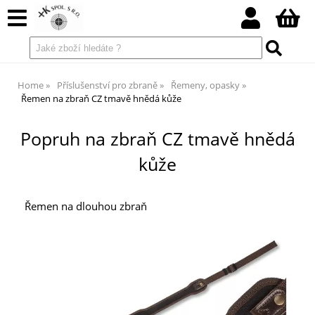
Home
Příslušenství pro zbraně
Řemeny, opasky
Řemen na zbraň CZ tmavě hnědá kůže
Popruh na zbraň CZ tmavě hnědá
kůže
Řemen na dlouhou zbraň