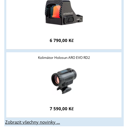
Tyto stránky jsou určeny pouze odborné veřejnosti od 18 let a
podnikatelům v oblasti zbraně a střelivo. Splňujete tyto
podmínky?
6 790,00 Kč
ANO
NE
Kolimátor Holosun ARO EVO RD2
7 590,00 Kč
Zobrazit všechny novinky ...