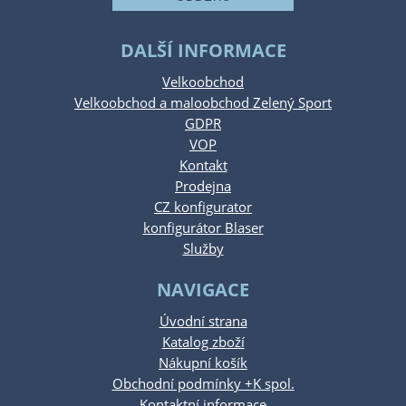
DALŠÍ INFORMACE
Velkoobchod
Velkoobchod a maloobchod Zelený Sport
GDPR
VOP
Kontakt
Prodejna
CZ konfigurator
konfigurátor Blaser
Služby
NAVIGACE
Úvodní strana
Katalog zboží
Nákupní košík
Obchodní podmínky +K spol.
Kontaktní informace