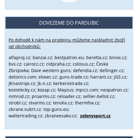
DOVEZEME DO PARDUBIC
Po dohodě k nám na prodejnu můžeme naskladnit zboží
od obchodníků:
alfaproj.cz;
banzai.cz;
bestpatron.eu;
beretta.cz;
binox.cz;
bvs.cz;
cairocz.cz; cidpraha.cz; colosus.cz; Česká
Zbrojovka; Dave western guns; defendia.cz; dellinger.cz;
detonics.com; elovec.cz; guns-trade.cz; harrant.cz; JGS.cz;
JKnastroje.cz; jk-n.cz; kerberostrade.cz;
kostelecky.cz;
kozap.cz; Mayzus;
mpicz.com; neopatron.cz;
nimrod.cz; proarms.cz; reloader.cz; sellier-bellot.cz;
strobl.cz;
stvarms.cz; tenolix.cz; thermfox.cz;
zbrane.subrt.cz;
top-guns.eu;
waltertrading.cz; zbraneesako.cz;
zelenysport.cz