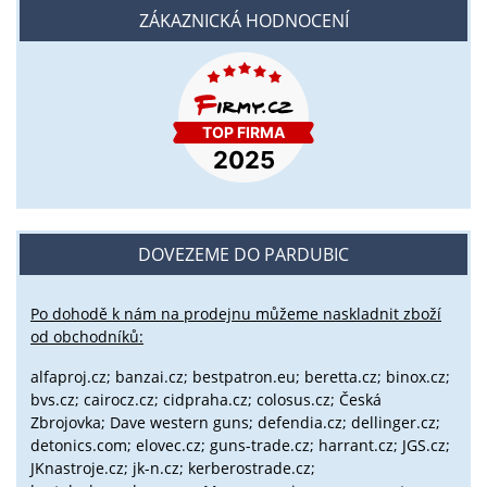
ZÁKAZNICKÁ HODNOCENÍ
DOVEZEME DO PARDUBIC
Po dohodě k nám na prodejnu můžeme naskladnit zboží
od obchodníků:
alfaproj.cz;
banzai.cz;
bestpatron.eu;
beretta.cz;
binox.cz;
bvs.cz;
cairocz.cz; cidpraha.cz; colosus.cz; Česká
Zbrojovka; Dave western guns; defendia.cz; dellinger.cz;
detonics.com; elovec.cz; guns-trade.cz; harrant.cz; JGS.cz;
JKnastroje.cz; jk-n.cz; kerberostrade.cz;