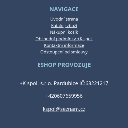
NAVIGACE
Úvodní strana
Katalog zboží
Nákupní košík
Obchodní podmínky +K spol.
Kontaktní informace
Odstoupení od smlouvy
ESHOP PROVOZUJE
+K spol. s.r.o. Pardubice IČ:63221217
+420607659956
kspol@seznam.cz