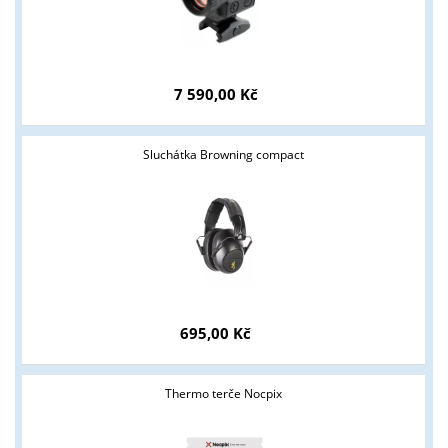
7 590,00 Kč
Sluchátka Browning compact
Tyto stránky jsou určeny pouze odborné veřejnosti od 18 let a
podnikatelům v oblasti zbraně a střelivo. Splňujete tyto
podmínky?
695,00 Kč
ANO
NE
Thermo terče Nocpix