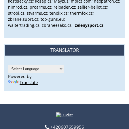
kostelecky.cz;
kozap.cz; Mayzus;
mpicz.com; neopatron.cz;
nimrod.cz; proarms.cz; reloader.cz; sellier-bellot.cz;
strobl.cz;
stvarms.cz; tenolix.cz; thermfox.cz;
zbrane.subrt.cz;
top-guns.eu;
waltertrading.cz; zbraneesako.cz;
zelenysport.cz
TRANSLATOR
Powered by
Translate
+420607659956