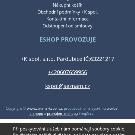
Nákupní košík
Obchodní podmínky +K spol.
Kontaktní informace
Odstoupení od smlouvy
ESHOP PROVOZUJE
+K spol. s.r.o. Pardubice IČ:63221217
+420607659956
kspol@seznam.cz
Copyright ©
www.zbrane-kspol.cz
,
provozováno na systému
tvorba
e-shopu
a
pronájem e-shopu
Shop5.cz
Při poskytování služeb nám pomáhají soubory cookie.