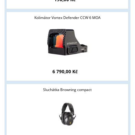
Kolimátor Vortex Defender CCW 6 MOA
Tyto stránky jsou určeny pouze odborné veřejnosti od 18 let a
6 790,00 Kč
podnikatelům v oblasti zbraně a střelivo. Splňujete tyto
podmínky?
Sluchátka Browning compact
ANO
NE