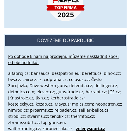
DOVEZEME DO PARDUBIC
Po dohodě k nám na prodejnu můžeme naskladnit zboží
od obchodníků:
alfaproj.cz;
banzai.cz;
bestpatron.eu;
beretta.cz;
binox.cz;
bvs.cz;
cairocz.cz; cidpraha.cz; colosus.cz; Česká
Zbrojovka; Dave western guns; defendia.cz; dellinger.cz;
detonics.com; elovec.cz; guns-trade.cz; harrant.cz; JGS.cz;
JKnastroje.cz; jk-n.cz; kerberostrade.cz;
kostelecky.cz;
kozap.cz; Mayzus;
mpicz.com; neopatron.cz;
nimrod.cz; proarms.cz; reloader.cz; sellier-bellot.cz;
strobl.cz;
stvarms.cz; tenolix.cz; thermfox.cz;
zbrane.subrt.cz;
top-guns.eu;
waltertrading.cz; zbraneesako.cz;
zelenysport.cz