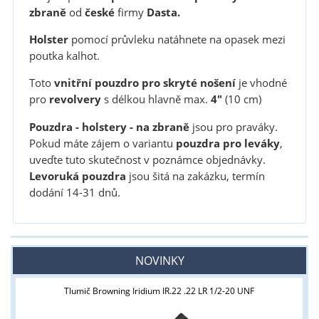
zbraně
od
české
firmy
Dasta.
Holster
pomocí průvleku natáhnete na opasek mezi
poutka kalhot.
Toto
vnitřní pouzdro pro skryté nošení
je vhodné
pro
revolvery
s délkou hlavně max.
4"
(10 cm)
Pouzdra - holstery - na zbraně
jsou pro praváky.
Pokud máte zájem o variantu
pouzdra pro leváky
,
uveďte tuto skutečnost v poznámce objednávky.
Levoruká pouzdra
jsou šitá na zakázku, termín
dodání 14-31 dnů.
NOVINKY
Tlumič Browning Iridium IR.22 .22 LR 1/2-20 UNF