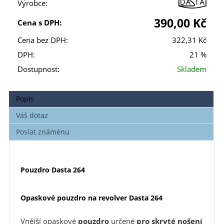
Výrobce:
390,00 Kč
Cena s DPH:
Cena bez DPH:
322,31 Kč
DPH:
21 %
Dostupnost:
Skladem
Popis
Váš dotaz
Poslat známénu
Pouzdro Dasta 264
Opaskové pouzdro na revolver Dasta 264
Vnější opaskové
pouzdro
určené
pro skryté nošení