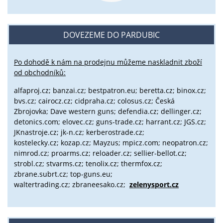
DOVEZEME DO PARDUBIC
Po dohodě k nám na prodejnu můžeme naskladnit zboží
od obchodníků:
alfaproj.cz;
banzai.cz;
bestpatron.eu;
beretta.cz;
binox.cz;
bvs.cz;
cairocz.cz; cidpraha.cz; colosus.cz; Česká
Zbrojovka; Dave western guns; defendia.cz; dellinger.cz;
detonics.com; elovec.cz; guns-trade.cz; harrant.cz; JGS.cz;
JKnastroje.cz; jk-n.cz; kerberostrade.cz;
kostelecky.cz;
kozap.cz; Mayzus;
mpicz.com; neopatron.cz;
nimrod.cz; proarms.cz; reloader.cz; sellier-bellot.cz;
strobl.cz;
stvarms.cz; tenolix.cz; thermfox.cz;
zbrane.subrt.cz;
top-guns.eu;
waltertrading.cz; zbraneesako.cz;
zelenysport.cz