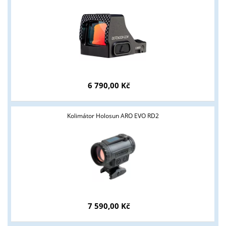
6 790,00 Kč
Tyto stránky jsou určeny pouze odborné veřejnosti od 18 let a
podnikatelům v oblasti zbraně a střelivo. Splňujete tyto
Kolimátor Holosun ARO EVO RD2
podmínky?
ANO
NE
7 590,00 Kč