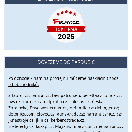
DOVEZEME DO PARDUBIC
Po dohodě k nám na prodejnu můžeme naskladnit zboží
od obchodníků:
alfaproj.cz;
banzai.cz;
bestpatron.eu;
beretta.cz;
binox.cz;
bvs.cz;
cairocz.cz; cidpraha.cz; colosus.cz; Česká
Zbrojovka; Dave western guns; defendia.cz; dellinger.cz;
detonics.com; elovec.cz; guns-trade.cz; harrant.cz; JGS.cz;
JKnastroje.cz; jk-n.cz; kerberostrade.cz;
kostelecky.cz;
kozap.cz; Mayzus;
mpicz.com; neopatron.cz;