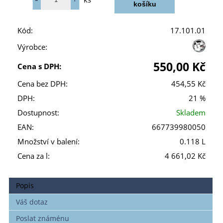
Kód:
17.101.01
Výrobce:
550,00 Kč
Cena s DPH:
Cena bez DPH:
454,55 Kč
DPH:
21 %
Dostupnost:
Skladem
EAN:
667739980050
Množství v balení:
0.118 L
Cena za l:
4 661,02 Kč
Popis
Váš dotaz
Poslat známénu