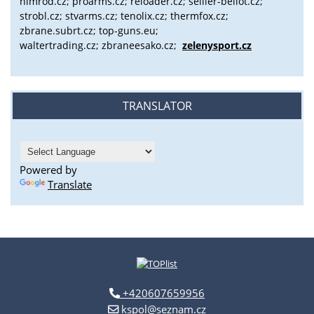
nimrod.cz; proarms.cz; reloader.cz; sellier-bellot.cz;
strobl.cz;
stvarms.cz; tenolix.cz; thermfox.cz;
zbrane.subrt.cz;
top-guns.eu;
waltertrading.cz; zbraneesako.cz;
zelenysport.cz
TRANSLATOR
Powered by
Translate
+420607659956
kspol@seznam.cz