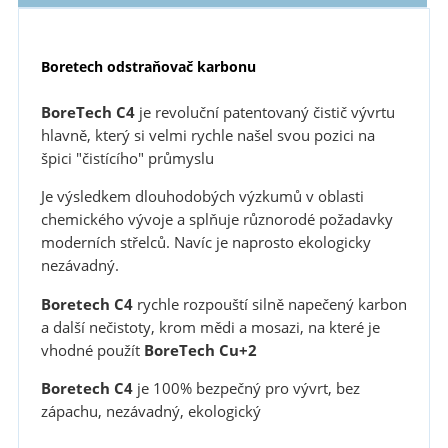
Boretech odstraňovač karbonu
BoreTech C4
je revoluční patentovaný čistič vývrtu
hlavně, který si velmi rychle našel svou pozici na
špici "čistícího" průmyslu
Je výsledkem dlouhodobých výzkumů v oblasti
chemického vývoje a splňuje různorodé požadavky
moderních střelců. Navíc je naprosto ekologicky
nezávadný.
Boretech C4
rychle rozpouští silně napečený karbon
a další nečistoty, krom mědi a mosazi, na které je
vhodné použít
BoreTech Cu+2
Boretech C4
je 100% bezpečný pro vývrt, bez
zápachu, nezávadný, ekologický