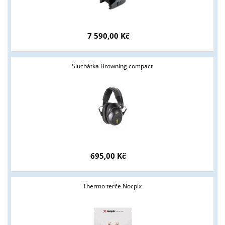
7 590,00 Kč
Sluchátka Browning compact
Tyto stránky jsou určeny pouze odborné veřejnosti od 18 let a
podnikatelům v oblasti zbraně a střelivo. Splňujete tyto
podmínky?
695,00 Kč
ANO
NE
Thermo terče Nocpix