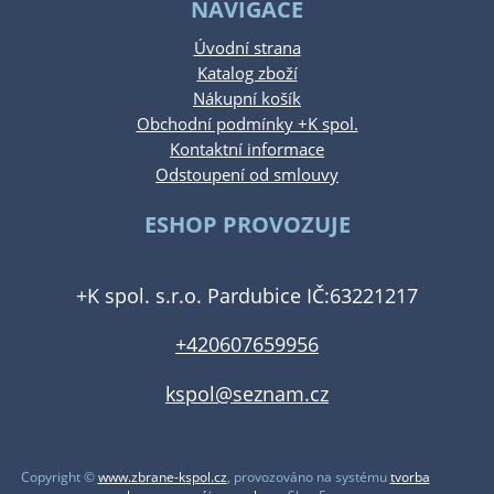
NAVIGACE
Úvodní strana
Katalog zboží
Nákupní košík
Obchodní podmínky +K spol.
Kontaktní informace
Odstoupení od smlouvy
ESHOP PROVOZUJE
+K spol. s.r.o. Pardubice IČ:63221217
+420607659956
kspol@seznam.cz
Copyright ©
www.zbrane-kspol.cz
,
provozováno na systému
tvorba