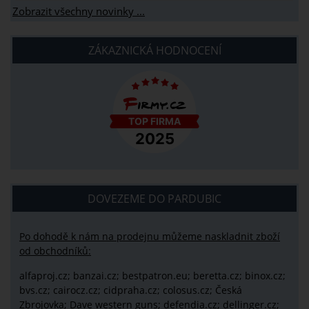
Zobrazit všechny novinky ...
ZÁKAZNICKÁ HODNOCENÍ
DOVEZEME DO PARDUBIC
Po dohodě k nám na prodejnu můžeme naskladnit zboží
od obchodníků:
alfaproj.cz;
banzai.cz;
bestpatron.eu;
beretta.cz;
binox.cz;
bvs.cz;
cairocz.cz; cidpraha.cz; colosus.cz; Česká
Zbrojovka; Dave western guns; defendia.cz; dellinger.cz;