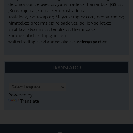
detonics.com; elovec.cz; guns-trade.cz; harrant.cz; JGS.cz;
JKnastroje.cz; jk-n.cz; kerberostrade.cz;
kostelecky.cz;
kozap.cz; Mayzus;
mpicz.com; neopatron.cz;
nimrod.cz; proarms.cz; reloader.cz; sellier-bellot.cz;
strobl.cz;
stvarms.cz; tenolix.cz; thermfox.cz;
zbrane.subrt.cz;
top-guns.eu;
waltertrading.cz; zbraneesako.cz;
zelenysport.cz
TRANSLATOR
Powered by
Translate