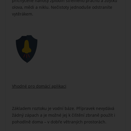
přichycené nánosy zplodin střelného prachu a zbytků
olova, mědi a niklu. Nečistoty jednoduše odstraníte
vytěrákem.
Vhodné pro domácí aplikaci
Základem roztoku je vodní báze. Přípravek nevydává
žádný zápach a je možné jej k čištění zbraně použít i
pohodlně doma – v dobře větraných prostorách.