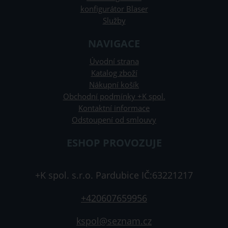
konfigurátor Blaser
Služby
NAVIGACE
Úvodní strana
Katalog zboží
Nákupní košík
Obchodní podmínky +K spol.
Kontaktní informace
Odstoupení od smlouvy
ESHOP PROVOZUJE
+K spol. s.r.o. Pardubice IČ:63221217
+420607659956
kspol@seznam.cz