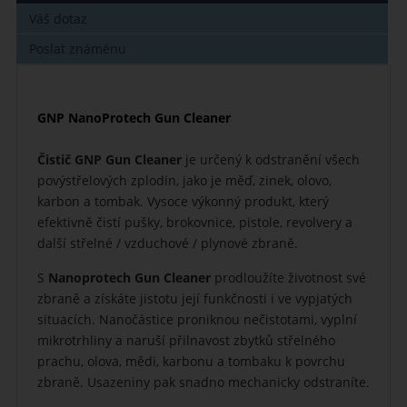
Váš dotaz
Poslat známénu
GNP NanoProtech Gun Cleaner
Čistič GNP Gun Cleaner
je určený k odstranění všech
povýstřelových zplodin, jako je měď, zinek, olovo,
karbon a tombak. Vysoce výkonný produkt, který
efektivně čistí pušky, brokovnice, pistole, revolvery a
další střelné / vzduchové / plynové zbraně.
S
Nanoprotech Gun Cleaner
prodloužíte životnost své
zbraně a získáte jistotu její funkčnosti i ve vypjatých
situacích. Nanočástice proniknou nečistotami, vyplní
mikrotrhliny a naruší přilnavost zbytků střelného
prachu, olova, mědi, karbonu a tombaku k povrchu
zbraně. Usazeniny pak snadno mechanicky odstraníte.