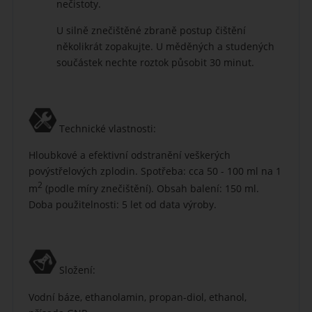
nečistoty.
U silně znečištěné zbraně postup čištění
několikrát zopakujte. U měděných a studených
součástek nechte roztok působit 30 minut.
Technické vlastnosti:
Hloubkové a efektivní odstranění veškerých
povýstřelových zplodin. Spotřeba: cca 50 - 100 ml na 1
2
m
(podle míry znečištění). Obsah balení: 150 ml.
Doba použitelnosti: 5 let od data výroby.
Složení:
Vodní báze, ethanolamin, propan-diol, ethanol,