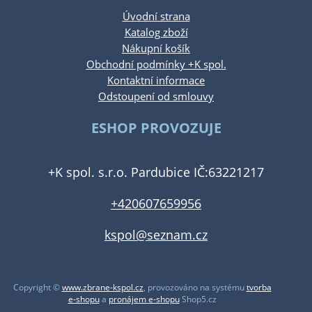
Úvodní strana
Katalog zboží
Nákupní košík
Obchodní podmínky +K spol.
Kontaktní informace
Odstoupení od smlouvy
ESHOP PROVOZUJE
+K spol. s.r.o. Pardubice IČ:63221217
+420607659956
kspol@seznam.cz
Copyright ©
www.zbrane-kspol.cz
,
provozováno na systému
tvorba
e-shopu
a
pronájem e-shopu
Shop5.cz