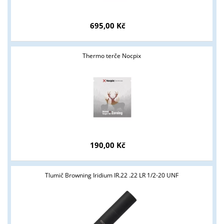
695,00 Kč
Thermo terče Nocpix
Tyto stránky jsou určeny pouze odborné veřejnosti od 18 let a
podnikatelům v oblasti zbraně a střelivo. Splňujete tyto
190,00 Kč
podmínky?
ANO
NE
Tlumič Browning Iridium IR.22 .22 LR 1/2-20 UNF