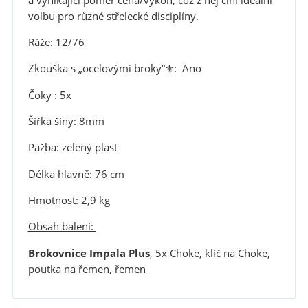
a vynikající poměr cena/výkon, což z něj činí ideální
volbu pro různé střelecké disciplíny.
Ráže: 12/76
Zkouška s „ocelovými broky“⚜︎: Ano
Čoky : 5x
Šířka šíny: 8mm
Pažba: zelený plast
Délka hlavně: 76 cm
Hmotnost: 2,9 kg
Obsah balení:
Brokovnice Impala Plus
, 5x Choke, klíč na Choke,
poutka na řemen, řemen