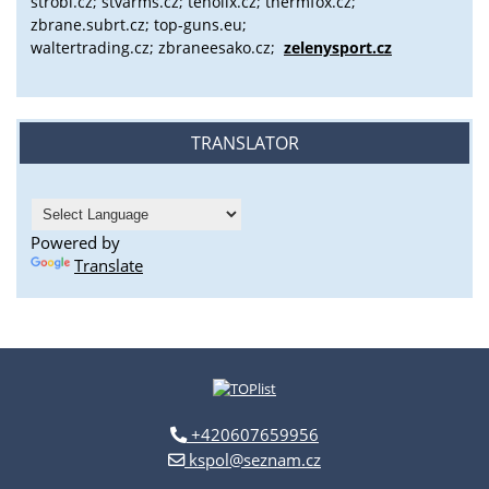
strobl.cz;
stvarms.cz; tenolix.cz; thermfox.cz;
zbrane.subrt.cz;
top-guns.eu;
waltertrading.cz; zbraneesako.cz;
zelenysport.cz
TRANSLATOR
Powered by
Translate
+420607659956
kspol@seznam.cz