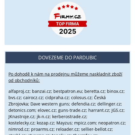
DOVEZEME DO PARDUBIC
Po dohodě k nám na prodejnu můžeme naskladnit zboží
od obchodníků:
alfaproj.cz;
banzai.cz;
bestpatron.eu;
beretta.cz;
binox.cz;
bvs.cz;
cairocz.cz; cidpraha.cz; colosus.cz; Česká
Zbrojovka; Dave western guns; defendia.cz; dellinger.cz;
detonics.com; elovec.cz; guns-trade.cz; harrant.cz; JGS.cz;
JKnastroje.cz; jk-n.cz; kerberostrade.cz;
kostelecky.cz;
kozap.cz; Mayzus;
mpicz.com; neopatron.cz;
nimrod.cz; proarms.cz; reloader.cz; sellier-bellot.cz;