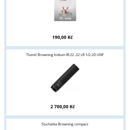
190,00 Kč
Tyto stránky jsou určeny pouze odborné veřejnosti od 18 let a
Tlumič Browning Iridium IR.22 .22 LR 1/2-20 UNF
podnikatelům v oblasti zbraně a střelivo. Splňujete tyto
podmínky?
ANO
NE
2 700,00 Kč
Sluchátka Browning compact