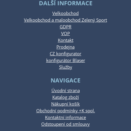
DALŠÍ INFORMACE
Velkoobchod
Velkoobchod a maloobchod Zelený Sport
GDPR
VOP
Kontakt
Prodejna
CZ konfigurator
konfigurátor Blaser
Služby
NAVIGACE
Úvodní strana
Katalog zboží
Nákupní košík
Obchodní podmínky +K spol.
Kontaktní informace
Odstoupení od smlouvy