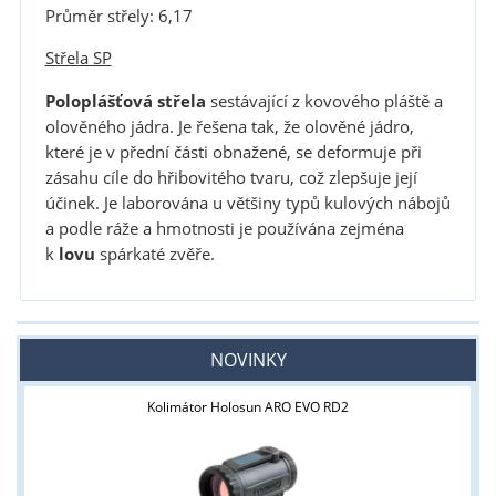
Průměr střely: 6,17
Střela SP
Poloplášťová střela
sestávající z kovového pláště a
olověného jádra. Je řešena tak, že olověné jádro,
které je v přední části obnažené, se deformuje při
zásahu cíle do hřibovitého tvaru, což zlepšuje její
účinek. Je laborována u většiny typů kulových nábojů
a podle ráže a hmotnosti je používána zejména
k
lovu
spárkaté zvěře.
NOVINKY
Kolimátor Holosun ARO EVO RD2