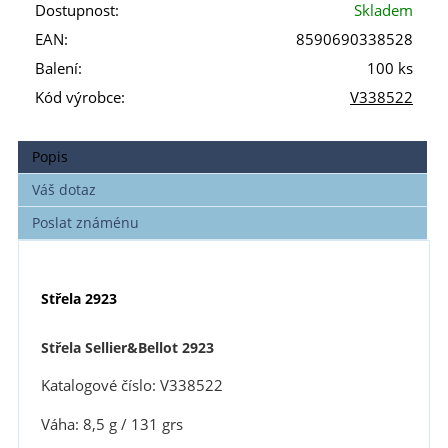
Dostupnost:
Skladem
EAN:
8590690338528
Balení:
100 ks
Kód výrobce:
V338522
Popis
Váš dotaz
Poslat známénu
Střela 2923
Střela Sellier&Bellot 2923
Katalogové číslo: V338522
Váha: 8,5 g / 131 grs