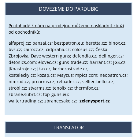
DOVEZEME DO PARDUBIC
Po dohodě k nám na prodejnu můžeme naskladnit zboží
od obchodníků:
alfaproj.cz;
banzai.cz;
bestpatron.eu;
beretta.cz;
binox.cz;
bvs.cz;
cairocz.cz; cidpraha.cz; colosus.cz; Česká
Zbrojovka; Dave western guns; defendia.cz; dellinger.cz;
detonics.com; elovec.cz; guns-trade.cz; harrant.cz; JGS.cz;
JKnastroje.cz; jk-n.cz; kerberostrade.cz;
kostelecky.cz;
kozap.cz; Mayzus;
mpicz.com; neopatron.cz;
nimrod.cz; proarms.cz; reloader.cz; sellier-bellot.cz;
strobl.cz;
stvarms.cz; tenolix.cz; thermfox.cz;
zbrane.subrt.cz;
top-guns.eu;
waltertrading.cz; zbraneesako.cz;
zelenysport.cz
TRANSLATOR