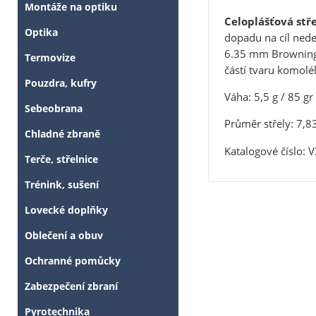
Montáže na optiku
Celoplášťová stř
Optika
dopadu na cíl nede
6.35 mm Browning
Termovize
částí tvaru komolé
Pouzdra, kufry
Váha: 5,5 g / 85 gr
Sebeobrana
Průměr střely: 7,8
Chladné zbraně
Katalogové číslo:
Terče, střelnice
Trénink, sušení
Lovecké doplňky
Oblečení a obuv
Ochranné pomůcky
Zabezpečení zbraní
Pyrotechnika