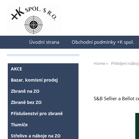
Přihlásit se
Úvodní strana
Obchodní podmínky +K spol.
Home
Přebíjení nábo
AKCE
Bazar, komisní prodej
Zbraně na ZO
S&B Sellier a Bellot 
Zbraně bez ZO
Příslušenství pro zbraně
Tlumiče
Střelivo a náboje na ZO