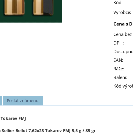
Kód:
Výrobce:
Cena s D
Cena bez
DPH:
Dostupno
EAN:
Ráže:
Balení:
Kód výro
Poslat známénu
5 Tokarev FMJ
 Sellier Bellot
7,62x25 Tokarev FMJ 5,5 g / 85 gr