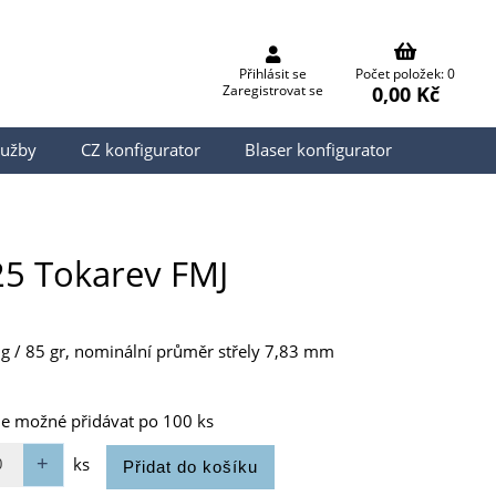
Přihlásit se
Počet položek: 0
0,00 Kč
Zaregistrovat se
lužby
CZ konfigurator
Blaser konfigurator
x25 Tokarev FMJ
5 g / 85 gr, nominální průměr střely 7,83 mm
je možné přidávat po 100 ks
ks