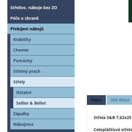
Střelivo, náboje bez ZO
Péče o zbraně
Přebíjení nábojů
Krabičky
Chemie
Pomůcky
Střelný prach
Střely
Ostatní
Popis
Váš dotaz
Sellier & Bellot
Zápalky
Střela S&B 7,62x2
Nábojnice
Celoplášťová střela