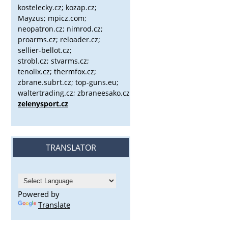
kostelecky.cz;
kozap.cz;
Mayzus;
mpicz.com;
neopatron.cz; nimrod.cz;
proarms.cz; reloader.cz;
sellier-bellot.cz;
strobl.cz;
stvarms.cz;
tenolix.cz; thermfox.cz;
zbrane.subrt.cz;
top-guns.eu;
waltertrading.cz; zbraneesako.cz;
zelenysport.cz
TRANSLATOR
Powered by
Translate