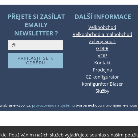
PŘEJETE SI ZASÍLAT
DALŠÍ INFORMACE
EMAILY
Velkoobchod
NEWSLETTER ?
Velkoobchod a maloobchod
Zelený Sport
GDPR
VOP
Kontakt
Prodejna
CZ konfigurator
konfigurátor Blaser
Služby
.zbrane-kspol.cz
,
provozováno na systému
tvorba e-shopu
a
pronájem e-shopu
kie. Používáním našich služeb vyjadřujete souhlas s naším pou