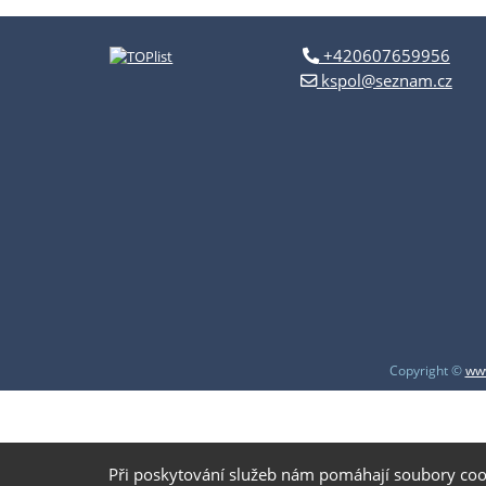
+420607659956
kspol@seznam.cz
Copyright ©
www
Při poskytování služeb nám pomáhají soubory coo