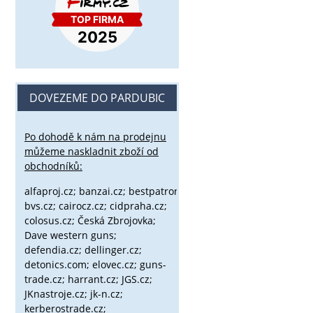
DOVEZEME DO PARDUBIC
Po dohodě k nám na prodejnu
můžeme naskladnit zboží od
obchodníků:
alfaproj.cz;
banzai.cz;
bestpatron.eu;
beretta.cz;
binox.cz;
bvs.cz;
cairocz.cz; cidpraha.cz;
colosus.cz; Česká Zbrojovka;
Dave western guns;
defendia.cz; dellinger.cz;
detonics.com; elovec.cz; guns-
trade.cz; harrant.cz; JGS.cz;
JKnastroje.cz; jk-n.cz;
kerberostrade.cz;