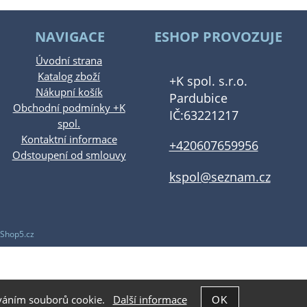
NAVIGACE
ESHOP PROVOZUJE
Úvodní strana
Katalog zboží
+K spol. s.r.o.
Nákupní košík
Pardubice
Obchodní podmínky +K
IČ:63221217
spol.
Kontaktní informace
+420607659956
Odstoupení od smlouvy
kspol@seznam.cz
Shop5.cz
žíváním souborů cookie.
Další informace