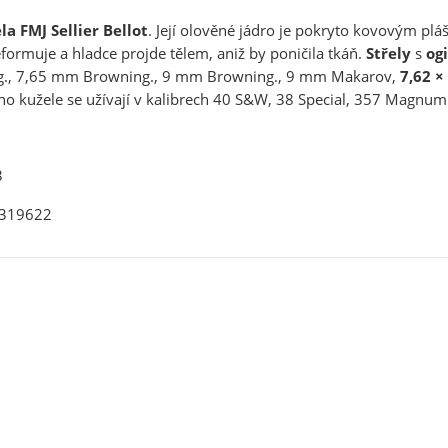
ela
FMJ
Sellier Bellot
. Její olověné jádro je pokryto kovovým pláš
formuje a hladce projde tělem, aniž by poničila tkáň.
Střely
s
og
., 7,65 mm Browning., 9 mm Browning., 9 mm Makarov,
7,62 ×
ho kužele se užívají v kalibrech 40 S&W, 38 Special, 357 Magnu
3
 V319622