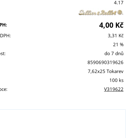
4.17
4,00 Kč
PH:
 DPH:
3,31 Kč
21 %
st:
do 7 dnů
8590690319626
7,62x25 Tokarev
100 ks
bce:
V319622