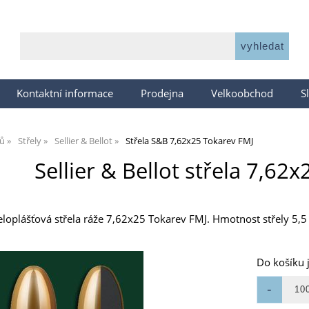
Kontaktní informace
Prodejna
Velkoobchod
S
jů
Střely
Sellier & Bellot
Střela S&B 7,62x25 Tokarev FMJ
Sellier & Bellot střela 7,62
celoplášťová střela ráže 7,62x25 Tokarev FMJ. Hmotnost střely 5,
Do košíku 