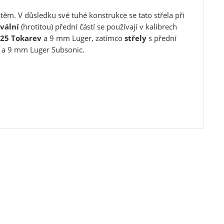
těm. V důsledku své tuhé konstrukce se tato střela při
ivální
(hrotitou) přední částí se používají v kalibrech
 25 Tokarev
a 9 mm Luger, zatímco
střely
s přední
m a 9 mm Luger Subsonic.