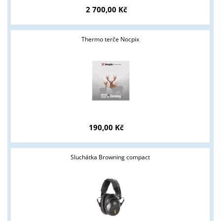
2 700,00 Kč
Thermo terče Nocpix
Tyto stránky jsou určeny pouze odborné veřejnosti od 18 let a
190,00 Kč
podnikatelům v oblasti zbraně a střelivo. Splňujete tyto
podmínky?
Sluchátka Browning compact
ANO
NE