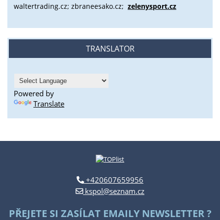
waltertrading.cz; zbraneesako.cz;
zelenysport.cz
TRANSLATOR
Powered by
Translate
+420607659956
kspol@seznam.cz
PŘEJETE SI ZASÍLAT EMAILY NEWSLETTER ?