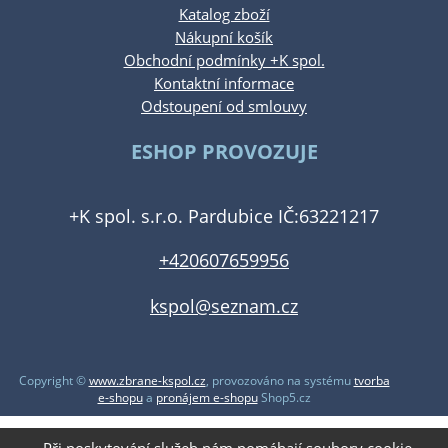
Katalog zboží
Nákupní košík
Obchodní podmínky +K spol.
Kontaktní informace
Odstoupení od smlouvy
ESHOP PROVOZUJE
+K spol. s.r.o. Pardubice IČ:63221217
+420607659956
kspol@seznam.cz
Copyright ©
www.zbrane-kspol.cz
,
provozováno na systému
tvorba
e-shopu
a
pronájem e-shopu
Shop5.cz