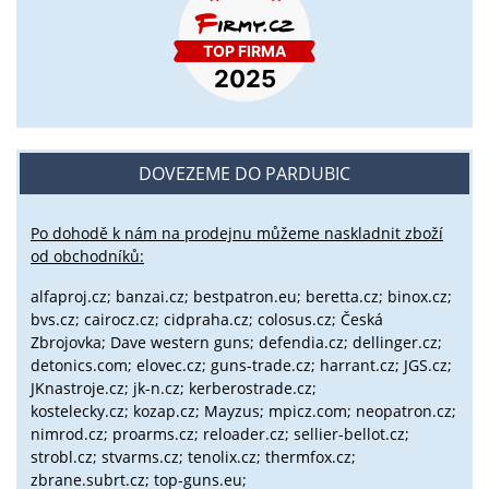
DOVEZEME DO PARDUBIC
Po dohodě k nám na prodejnu můžeme naskladnit zboží
od obchodníků:
alfaproj.cz;
banzai.cz;
bestpatron.eu;
beretta.cz;
binox.cz;
bvs.cz;
cairocz.cz; cidpraha.cz; colosus.cz; Česká
Zbrojovka; Dave western guns; defendia.cz; dellinger.cz;
detonics.com; elovec.cz; guns-trade.cz; harrant.cz; JGS.cz;
JKnastroje.cz; jk-n.cz; kerberostrade.cz;
kostelecky.cz;
kozap.cz; Mayzus;
mpicz.com; neopatron.cz;
nimrod.cz; proarms.cz; reloader.cz; sellier-bellot.cz;
strobl.cz;
stvarms.cz; tenolix.cz; thermfox.cz;
zbrane.subrt.cz;
top-guns.eu;