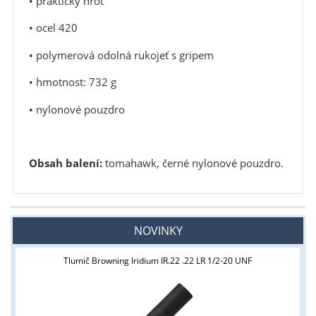
• praktický hrot
• ocel 420
• polymerová odolná rukojeť s gripem
• hmotnost: 732 g
• nylonové pouzdro
Obsah balení:
tomahawk, černé nylonové pouzdro.
NOVINKY
Tlumič Browning Iridium IR.22 .22 LR 1/2-20 UNF