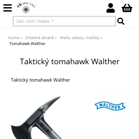
Home
Chladné zbraně
Meče, sekery, mačety
Tomahawk Walther
Taktický tomahawk Walther
Taktický tomahawk Walther