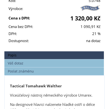
Kód:
5.0748
Výrobce:
1 320,00 Kč
Cena s DPH:
Cena bez DPH:
1 090,91 Kč
DPH:
21 %
Dostupnost:
na dotaz
Popis
Váš dotaz
Poslat známénu
Tactical Tomahawk Walther
Víceúčelový nástroj německého výrobce Umarex.
Na designové hlavici nalzenete hladké ostří o délce