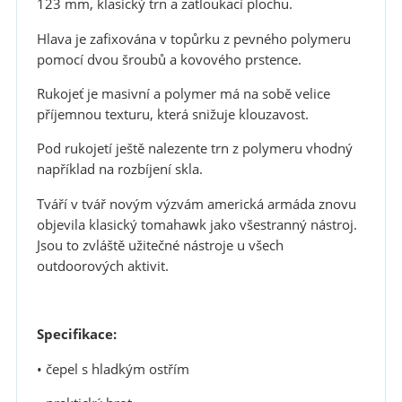
123 mm, klasický trn a zatloukací plochu.
Hlava je zafixována v topůrku z pevného polymeru
pomocí dvou šroubů a kovového prstence.
Rukojeť je masivní a polymer má na sobě velice
příjemnou texturu, která snižuje klouzavost.
Pod rukojetí ještě nalezente trn z polymeru vhodný
například na rozbíjení skla.
Tváří v tvář novým výzvám americká armáda znovu
objevila klasický tomahawk jako všestranný nástroj.
Jsou to zvláště užitečné nástroje u všech
outdoorových aktivit.
Specifikace:
• čepel s hladkým ostřím