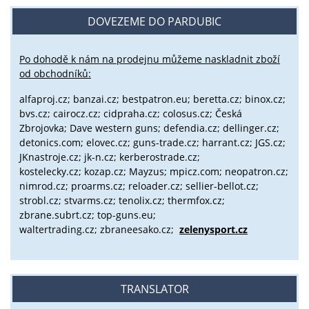
DOVEZEME DO PARDUBIC
Po dohodě k nám na prodejnu můžeme naskladnit zboží
od obchodníků:
alfaproj.cz;
banzai.cz;
bestpatron.eu;
beretta.cz;
binox.cz;
bvs.cz;
cairocz.cz; cidpraha.cz; colosus.cz; Česká
Zbrojovka; Dave western guns; defendia.cz; dellinger.cz;
detonics.com; elovec.cz; guns-trade.cz; harrant.cz; JGS.cz;
JKnastroje.cz; jk-n.cz; kerberostrade.cz;
kostelecky.cz;
kozap.cz; Mayzus;
mpicz.com; neopatron.cz;
nimrod.cz; proarms.cz; reloader.cz; sellier-bellot.cz;
strobl.cz;
stvarms.cz; tenolix.cz; thermfox.cz;
zbrane.subrt.cz;
top-guns.eu;
waltertrading.cz; zbraneesako.cz;
zelenysport.cz
TRANSLATOR