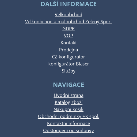
DALŠÍ INFORMACE
Velkoobchod
Velkoobchod a maloobchod Zelený Sport
GDPR
VOP
Kontakt
Prodejna
CZ konfigurator
konfigurátor Blaser
Služby
NAVIGACE
Úvodní strana
Katalog zboží
Nákupní košík
Obchodní podmínky +K spol.
Kontaktní informace
Odstoupení od smlouvy