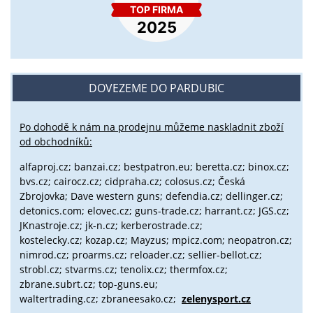
DOVEZEME DO PARDUBIC
Po dohodě k nám na prodejnu můžeme naskladnit zboží
od obchodníků:
alfaproj.cz;
banzai.cz;
bestpatron.eu;
beretta.cz;
binox.cz;
bvs.cz;
cairocz.cz; cidpraha.cz; colosus.cz; Česká
Zbrojovka; Dave western guns; defendia.cz; dellinger.cz;
detonics.com; elovec.cz; guns-trade.cz; harrant.cz; JGS.cz;
JKnastroje.cz; jk-n.cz; kerberostrade.cz;
kostelecky.cz;
kozap.cz; Mayzus;
mpicz.com; neopatron.cz;
nimrod.cz; proarms.cz; reloader.cz; sellier-bellot.cz;
strobl.cz;
stvarms.cz; tenolix.cz; thermfox.cz;
zbrane.subrt.cz;
top-guns.eu;
waltertrading.cz; zbraneesako.cz;
zelenysport.cz