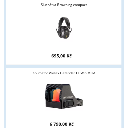
Sluchátka Browning compact
695,00 Kč
Tyto stránky jsou určeny pouze odborné veřejnosti od 18 let a
podnikatelům v oblasti zbraně a střelivo. Splňujete tyto
Kolimátor Vortex Defender CCW 6 MOA
podmínky?
ANO
NE
6 790,00 Kč