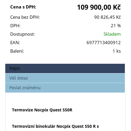
109 900,00 Kč
Cena s DPH:
Cena bez DPH:
90 826,45 Kč
DPH:
21 %
Dostupnost:
Skladem
EAN:
6977713400912
Balení:
1 ks
Popis
Váš dotaz
Poslat známénu
Termovize Nocpix Quest S50R
Termovizní binokulár Nocpix Quest S50 R s