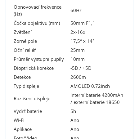
Obnovovací frekvence
60Hz
(Hz)
Čočka objektivu (mm)
50mm F1,1
Zvětšení
2x-16x
Zorné pole
17,5° x 14°
Oční reliéf
25mm
Průměr výstupní pupily
10mm
Dioptrická korekce
-5D / +5D
Detekce
2600m
Typ displeje
AMOLED 0.72inch
Interní baterie 4200mAh
Rozlišení displeje
/ externí baterie 18650
Výdrž baterie
5h
Wi-Fi
Ano
Aplikace
Ano
Foto/Video
Ano