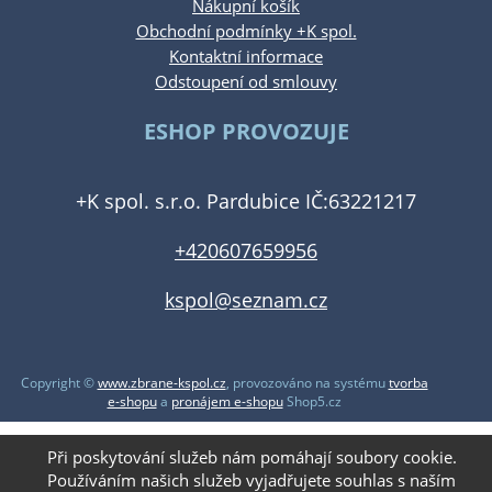
Nákupní košík
Obchodní podmínky +K spol.
Kontaktní informace
Odstoupení od smlouvy
ESHOP PROVOZUJE
+K spol. s.r.o. Pardubice IČ:63221217
+420607659956
kspol@seznam.cz
Copyright ©
www.zbrane-kspol.cz
,
provozováno na systému
tvorba
e-shopu
a
pronájem e-shopu
Shop5.cz
Při poskytování služeb nám pomáhají soubory cookie.
Používáním našich služeb vyjadřujete souhlas s naším