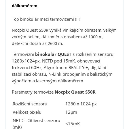
dálkoměrem
Top binokulár mezi termovizemi !!!!
Nocpix Quest S50R vyniká vinikajícím obrazem, velkým
zorným polem, dálkoměr s dosahem až 1000 m,
detekční dosah až 2600 m.
Termovizní
binokulár QUEST
s rozlišením senzoru
1280x1024px, NETD pod 15mK, obnovovací
frekvencí 60Hz, Algoritmem REALITY +, digitální
stabilizací obrazu, N-Link propojením s balistickým
výpočtem a laserovým dálkoměrem.
Parametry termovize
Nocpix Quest S50R
Rozlišení senzoru
1280 x 1024 px
Velikost pixelu
12µm
NETD - Citlivost senzoru
<15mK
(mK)