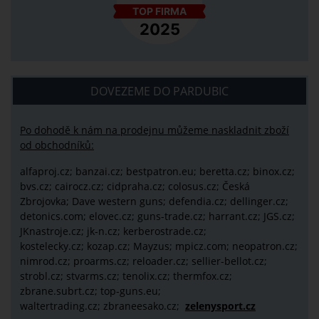
DOVEZEME DO PARDUBIC
Po dohodě k nám na prodejnu můžeme naskladnit zboží
od obchodníků:
alfaproj.cz;
banzai.cz;
bestpatron.eu;
beretta.cz;
binox.cz;
bvs.cz;
cairocz.cz; cidpraha.cz; colosus.cz; Česká
Zbrojovka; Dave western guns; defendia.cz; dellinger.cz;
detonics.com; elovec.cz; guns-trade.cz; harrant.cz; JGS.cz;
JKnastroje.cz; jk-n.cz; kerberostrade.cz;
kostelecky.cz;
kozap.cz; Mayzus;
mpicz.com; neopatron.cz;
nimrod.cz; proarms.cz; reloader.cz; sellier-bellot.cz;
strobl.cz;
stvarms.cz; tenolix.cz; thermfox.cz;
zbrane.subrt.cz;
top-guns.eu;
waltertrading.cz; zbraneesako.cz;
zelenysport.cz