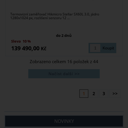
Termovizní zaměřovač Hikmicro Stellar SX60L 3.0, jádro
1280x1024 px, rozlišení senzoru 12 ...
do 2 dnů
Sleva
10 %
139 490,00
Kč
Zobrazeno celkem
16
položek z
44
1
2
3
>>
NOVINKY