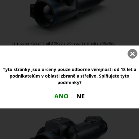
Termovize Pulsar Trail 3 XR50 s LRF, rozlišení jádra 640x480,
dálkoměr s dosahem až 1200 m, ...
bereme předobjednávky
Tyto stránky jsou určeny pouze odborné veřejnosti od 18 let a
podnikatelům v oblasti zbraně a střelivo. Splňujete tyto
75 990,00
Kč
podmínky?
ANO
NE
Termovize Pulsar Trail 3 XQ50 LRF