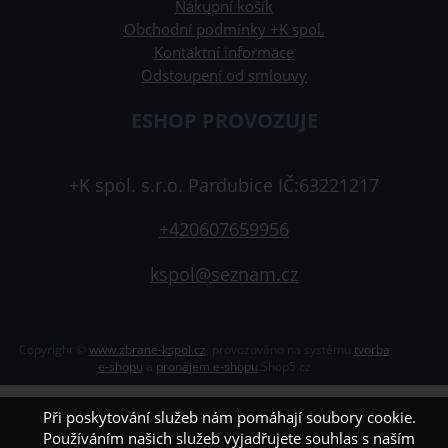
Nákupní košík
Obchodní podmínky +K spol.
Kontaktní informace
Odstoupení od smlouvy
ESHOP PROVOZUJE
+K spol. s.r.o. Pardubice IČ:63221217
+420607659956
kspol@seznam.cz
Copyright ©
www.zbrane-kspol.cz
,
provozováno na systému
tvorba
e-shopu
a
pronájem e-shopu
Shop5.cz
Při poskytování služeb nám pomáhají soubory cookie.
Používáním našich služeb vyjadřujete souhlas s naším