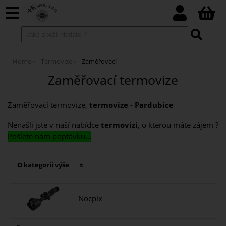
Home
Termovize
Zaměřovací
Zaměřovací termovize
Zaměřovací termovize,
termovize
-
Pardubice
Nenašli jste v naší nabídce
termovizi
, o kterou máte zájem ?
Pošlete nám poptávku...
O kategorii výše
Nocpix