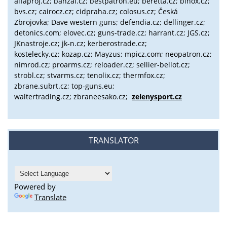
alfaproj.cz;
banzai.cz;
bestpatron.eu;
beretta.cz;
binox.cz;
bvs.cz;
cairocz.cz; cidpraha.cz; colosus.cz; Česká
Zbrojovka; Dave western guns; defendia.cz; dellinger.cz;
detonics.com; elovec.cz; guns-trade.cz; harrant.cz; JGS.cz;
JKnastroje.cz; jk-n.cz; kerberostrade.cz;
kostelecky.cz;
kozap.cz; Mayzus;
mpicz.com; neopatron.cz;
nimrod.cz; proarms.cz; reloader.cz; sellier-bellot.cz;
strobl.cz;
stvarms.cz; tenolix.cz; thermfox.cz;
zbrane.subrt.cz;
top-guns.eu;
waltertrading.cz; zbraneesako.cz;
zelenysport.cz
TRANSLATOR
Powered by
Translate