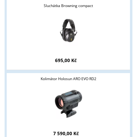
Sluchátka Browning compact
695,00 Kč
Kolimátor Holosun ARO EVO RD2
Tyto stránky jsou určeny pouze odborné veřejnosti od 18 let a
podnikatelům v oblasti zbraně a střelivo. Splňujete tyto
podmínky?
ANO
NE
7 590,00 Kč