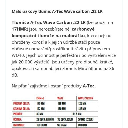
Malorážkový tlumič A-Tec Wave carbon .22 LR
Tlumiče A-Tec Wave
Carbon
.22 LR
(lze použít na
17HMR
) jsou nerozebíratelné,
carbonové
kompozitní tlumiče na malorážku
, které nejsou
ohroženy korozí a k jejich údržbě stačí pouze
občasné namazání/prostříknutí závitu přípravkem
WD40. Jejich účinnost je perfektní i po vystřelení více
jak 20 000 výstřelů. Jsou určeny pro dlouhé, krátké,
opakovací i samonabíjecí zbraně. Míra útlumu až 36
dB.
Na přání zajistíme i ostaní produkty
A-Tec.