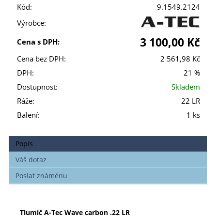
Kód:
9.1549.2124
Výrobce:
3 100,00 Kč
Cena s DPH:
Cena bez DPH:
2 561,98 Kč
DPH:
21 %
Dostupnost:
Skladem
Ráže:
22 LR
Balení:
1 ks
Popis
Váš dotaz
Poslat známénu
Tlumič A-Tec Wave carbon .22 LR