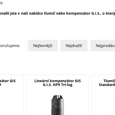
ky.
našli jste v naší nabídce tlumič nebo kompenzátor G.I.S., o kte
oručujeme.
Nejlevnější
Nejdražší
Nejprodáva
zátor GIS
Lineární kompenzátor GIS
Tlumič
9
G.I.S. HP9 Tri-lug
Standard