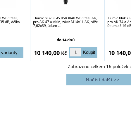
 WB Steel ,
Tlumič hluku GIS RSR3040 WB Steel AK,
Tlumič hluku 
 35 dB, délka
pro AK-47 a AKM, závit M14x1L AK, ráže
pro AK-74 a A
7,62x39, útlum ...
útlum až 16 dB,
ů
do 14 dnů
10 140,00
10 140,
varianty
Kč
Zobrazeno celkem
16
položek 