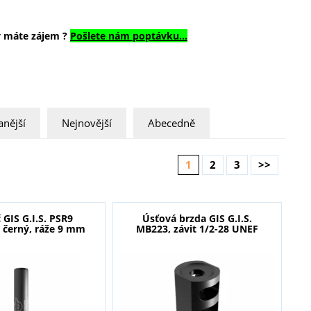
rý máte zájem ?
Pošlete nám poptávku...
nější
Nejnovější
Abecedně
1
2
3
>>
 GIS G.I.S. PSR9
Úsťová brzda GIS G.I.S.
 černý, ráže 9 mm
MB223, závit 1/2-28 UNEF