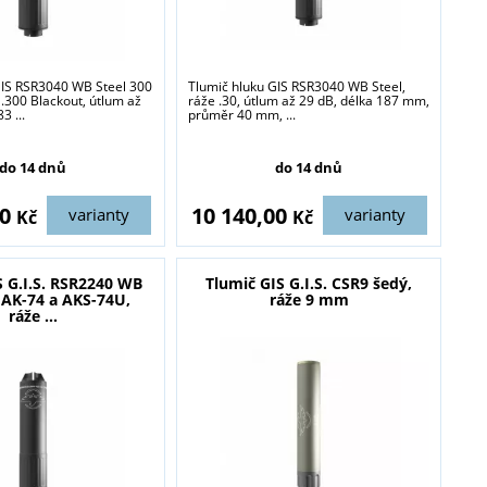
GIS RSR3040 WB Steel 300
Tlumič hluku GIS RSR3040 WB Steel,
 .300 Blackout, útlum až
ráže .30, útlum až 29 dB, délka 187 mm,
3 ...
průměr 40 mm, ...
blasti zbraně a
do 14 dnů
do 14 dnů
00
10 140,00
varianty
varianty
Kč
Kč
S G.I.S. RSR2240 WB
Tlumič GIS G.I.S. CSR9 šedý,
 AK-74 a AKS-74U,
ráže 9 mm
ráže ...