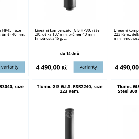
S HP45, ráže
Lineární kompenzátor GIS HP30, ráže
Lineární komp
 průměr 40 mm,
.30, délka 107 mm, průměr 40 mm,
223 Rem., dél
hmotnost 346 g, ...
mm, hmotnost 3
ů
do 14 dnů
4 490,00
4 490,0
varianty
varianty
Kč
SR3040, ráže
Tlumič GIS G.I.S. RSR2240, ráže
Tlumič GI
223 Rem.
Steel 300 