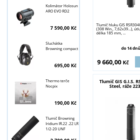
Kolimátor Holosun
ARO EVO RD2
Tlumič hluku GIS RSR3040
7 590,00 Kč
(308 Win., 7,62x39...), út
délka 185 mm, ...
Tyto stránky j
Sluchátka
do 14 dn
Browning compact
9 660,00
Kč
695,00 Kč
Thermo terče
Tlumič GIS G.I.S. 
Steel, ráže 22
Nocpix
190,00 Kč
Tlumič Browning
Iridium IR.22 .22 LR
1/2-20 UNF