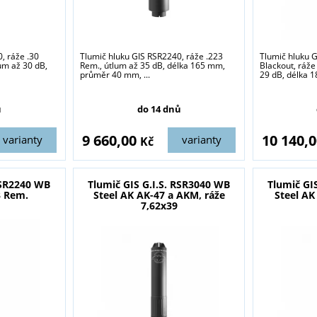
, ráže .30
Tlumič hluku GIS RSR2240, ráže .223
Tlumič hluku 
lum až 30 dB,
Rem., útlum až 35 dB, délka 165 mm,
Blackout, ráže
průměr 40 mm, ...
29 dB, délka 18
sou určeny pouze odborné veřejnosti od 18 let a podnikatelům v o
střelivo. Splňujete tyto podmínky?
ů
do 14 dnů
ANO
NE
9 660,00
10 140,
varianty
varianty
Kč
RSR2240 WB
Tlumič GIS G.I.S. RSR3040 WB
Tlumič GI
3 Rem.
Steel AK AK-47 a AKM, ráže
Steel AK
7,62x39