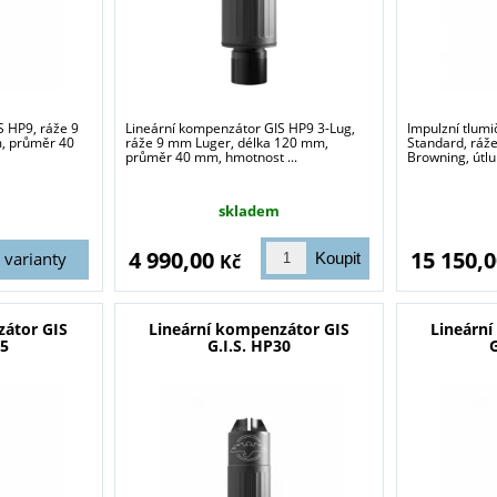
S HP9, ráže 9
Lineární kompenzátor GIS HP9 3-Lug,
Impulzní tlumi
, průměr 40
ráže 9 mm Luger, délka 120 mm,
Standard, ráž
průměr 40 mm, hmotnost ...
Browning, útlu
skladem
4 990,00
15 150,
varianty
Kč
zátor GIS
Lineární kompenzátor GIS
Lineárn
45
G.I.S. HP30
G