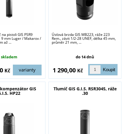
č na pistoli GIS PSR9
Úsťová brzda GIS MB223, ráže 223
e 9 mm Luger / Makarov /
Rem., závit 1/2-28 UNEF, délka 45 mm,
m až ...
průměr 21 mm, ...
skladem
do 14 dnů
00
1 290,00
varianty
Kč
Kč
í kompenzátor GIS
Tlumič GIS G.I.S. RSR3045, ráže
.I.S. HP22
.30