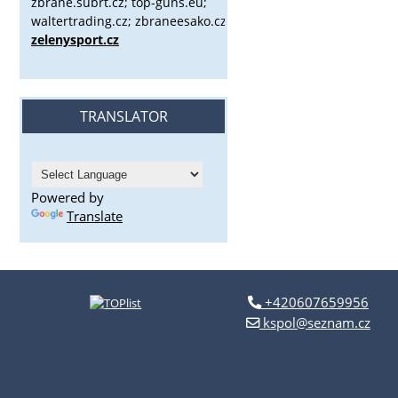
zbrane.subrt.cz;
top-guns.eu;
waltertrading.cz; zbraneesako.cz;
zelenysport.cz
TRANSLATOR
Powered by
Translate
+420607659956
kspol@seznam.cz