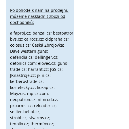
Po dohodě k nám na prodejnu
můžeme naskladnit zboží od
obchodníků:
alfaproj.cz;
banzai.cz;
bestpatron.eu;
beretta.cz;
binox.cz;
bvs.cz;
cairocz.cz; cidpraha.cz;
colosus.cz; Česká Zbrojovka;
Dave western guns;
defendia.cz; dellinger.cz;
detonics.com; elovec.cz; guns-
trade.cz; harrant.cz; JGS.cz;
JKnastroje.cz; jk-n.cz;
kerberostrade.cz;
kostelecky.cz;
kozap.cz;
Mayzus;
mpicz.com;
neopatron.cz; nimrod.cz;
proarms.cz; reloader.cz;
sellier-bellot.cz;
strobl.cz;
stvarms.cz;
tenolix.cz; thermfox.cz;