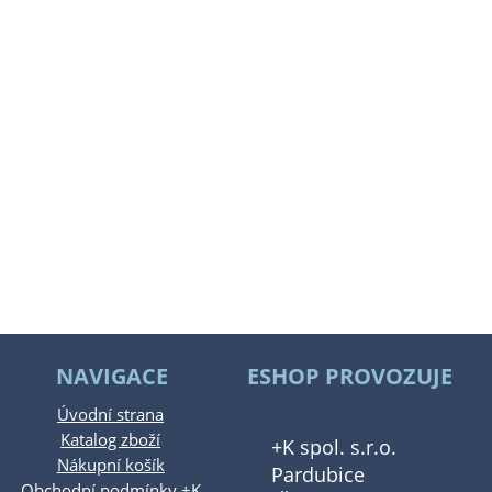
NAVIGACE
ESHOP PROVOZUJE
Úvodní strana
Katalog zboží
+K spol. s.r.o.
Nákupní košík
Pardubice
Obchodní podmínky +K