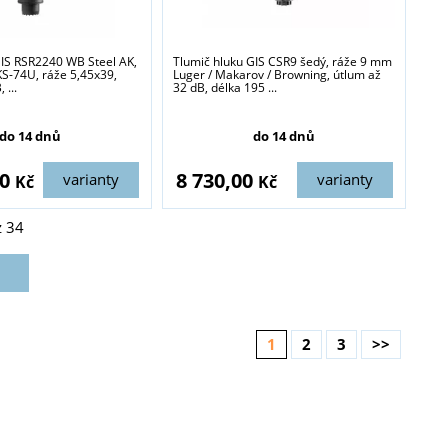
GIS RSR2240 WB Steel AK,
Tlumič hluku GIS CSR9 šedý, ráže 9 mm
KS-74U, ráže 5,45x39,
Luger / Makarov / Browning, útlum až
 ...
32 dB, délka 195 ...
do 14 dnů
do 14 dnů
00
8 730,00
varianty
varianty
Kč
Kč
z
34
1
2
3
>>