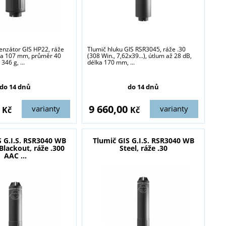
enzátor GIS HP22, ráže
Tlumič hluku GIS RSR3045, ráže .30
ka 107 mm, průměr 40
(308 Win., 7,62x39...), útlum až 28 dB,
46 g, ...
délka 170 mm, ...
do 14 dnů
do 14 dnů
0
9 660,00
varianty
varianty
Kč
Kč
S G.I.S. RSR3040 WB
Tlumič GIS G.I.S. RSR3040 WB
Blackout, ráže .300
Steel, ráže .30
AAC ...