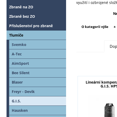
využití i ozbrojené slož
Zbraně na ZO
Ne
Zbraně bez ZO
Příslušenství pro zbraně
O kategorii výše
Tlumiče
Svemko
Dop
A-Tec
AimSport
Bee Silent
Lineární kompen
Blaser
G.I.S. HP
Freyr - Devik
G.I.S.
Hausken