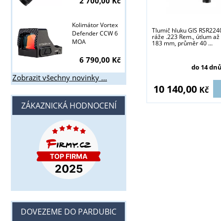
2 700,00 Kč
Kolimátor Vortex
Tlumič hluku GIS RSR2240
Defender CCW 6
ráže .223 Rem., útlum až
MOA
183 mm, průměr 40 ...
6 790,00 Kč
do 14 dn
Zobrazit všechny novinky ...
10 140,00
Kč
ZÁKAZNICKÁ HODNOCENÍ
DOVEZEME DO PARDUBIC