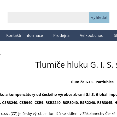
Kontaktní informace
Prodejna
Velkoobchod
S
.
Tlumiče hluku G. I. S. 
Tlumiče G.I.S. Pardubice
ku a kompenzátory od českého výrobce zbraní G.I.S. Global impo
, CSR3240, CSR940, CSR9, RSR2240, RSR3040, RSR2240, RSR3045, H
s.r.o.
(CZ) je český výrobce tlumičů se sídlem v Zákolanechv České 