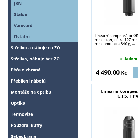
JKN
Stalon
Vanward
Lineární kompenzátor GI
Ostatní
mm Luger, délka 107 mm
mm, hmotnost 346 g, ...
Střelivo a náboje na ZO
skladem
Střelivo, náboje bez ZO
Péče o zbraně
4 490,00
Kč
Přebíjení nábojů
Lineární kompen
Montáže na optiku
G.I.S. HP
Optika
Termovize
Pouzdra, kufry
Sebeobrana