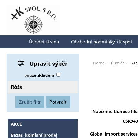
Přihlásit se
Úvodní strana
Obchodní podmínky +K spol.
Upravit výběr
Home
Tlumiče
G.I.S
pouze skladem
Ráže
Nabízíme
tlumiče hlu
CSR940
AKCE
Global import services 
Bazar, komisní prodej