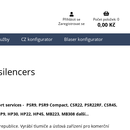
Přihlásit se
Počet položek: 0
0,00 Kč
Zaregistrovat se
lužby
CZ konfigurator
Blaser konfigurator
silencers
rt services - PSR9, PSR9 Compact, CSR22, PSR22RF, CSR45,
P9, HP30, HP22, HP45, MB223, MB308 další...
republice. Vyrábí tlumiče a úsťová zařízení pro komerční