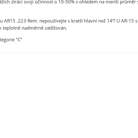
ážích ztrácí svoji účinnost o 10-50% s ohledem na menší průměr
u AR15 .223 Rem. nepoužívejte s kratší hlavní než 14“! U AR-15 s 
pak teplotně nadměrně zatěžován.
egorie "C"