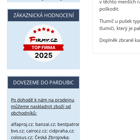
v těchto menších r
poškodit.
ZÁKAZNICKÁ HODNOCENÍ
Tlumič u pušek typ
tlumiči, který je 
Doplněk zbraně kat
DOVEZEME DO PARDUBIC
Po dohodě k nám na prodejnu
můžeme naskladnit zboží od
obchodníků:
alfaproj.cz;
banzai.cz;
bestpatron.eu;
beretta.cz;
binox.cz;
bvs.cz;
cairocz.cz; cidpraha.cz;
colosus.cz; Česká Zbrojovka;