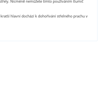
 střely. Nicméně nemůžete tímto používáním tlumič
kratší hlavní dochází k dohořívání střelného prachu v