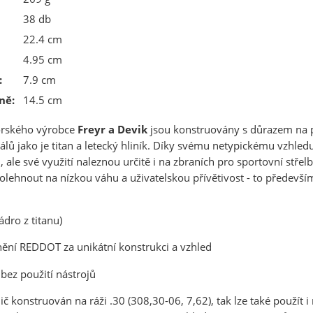
38 db
22.4 cm
4.95 cm
:
7.9 cm
ně:
14.5 cm
rského výrobce
Freyr a Devik
jsou konstruovány s důrazem na p
lů jako je titan a letecký hliník. Díky svému netypickému vzhle
 ale své využití naleznou určitě i na zbraních pro sportovní střel
lehnout na nízkou váhu a uživatelskou přívětivost - to především 
sou určeny pouze odborné veřejnosti od 18 let a podnikatelům v o
střelivo. Splňujete tyto podmínky?
ádro z titanu)
ANO
NE
ění REDDOT za unikátní konstrukci a vzhled
 bez použití nástrojů
mič konstruován na ráži .30 (308,30-06, 7,62), tak lze také použ