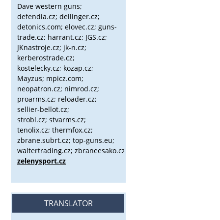
Dave western guns;
defendia.cz; dellinger.cz;
detonics.com; elovec.cz; guns-
trade.cz; harrant.cz; JGS.cz;
JKnastroje.cz; jk-n.cz;
kerberostrade.cz;
kostelecky.cz;
kozap.cz;
Mayzus;
mpicz.com;
neopatron.cz; nimrod.cz;
proarms.cz; reloader.cz;
sellier-bellot.cz;
strobl.cz;
stvarms.cz;
tenolix.cz; thermfox.cz;
zbrane.subrt.cz;
top-guns.eu;
waltertrading.cz; zbraneesako.cz;
zelenysport.cz
TRANSLATOR