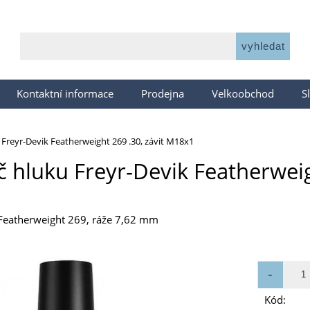
Kontaktní informace
Prodejna
Velkoobchod
S
 Freyr-Devik Featherweight 269 .30, závit M18x1
č hluku Freyr-Devik Featherweig
 Featherweight 269, ráže 7,62 mm
Kód: