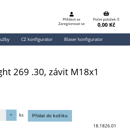
Přihlásit se
Počet položek: 0
0,00 Kč
Zaregistrovat se
lužby
CZ konfigurator
Blaser konfigurator
ht 269 .30, závit M18x1
ks
18.1826.01