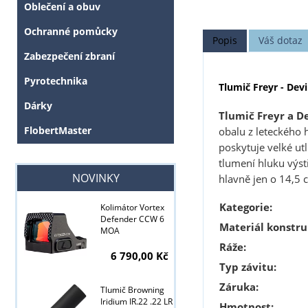
Oblečení a obuv
Ochranné pomůcky
Popis
Váš dotaz
Zabezpečení zbraní
Pyrotechnika
Tlumič Freyr - Dev
Dárky
Tlumič Freyr a D
FlobertMaster
obalu z leteckého h
poskytuje velké u
tlumení hluku výstř
NOVINKY
hlavně jen o 14,5 
Kategorie:
Kolimátor Vortex
Defender CCW 6
Materiál konstru
MOA
Ráže:
6 790,00 Kč
Typ závitu:
Záruka:
Tlumič Browning
Iridium IR.22 .22 LR
Hmotnost: