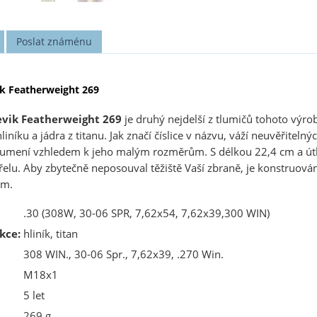
Poslat známénu
ik Featherweight 269
evik Featherweight 269
je druhý nejdelší z tlumičů tohoto výro
liníku a jádra z titanu. Jak značí číslice v názvu, váží neuvěřitelný
tlumení vzhledem k jeho malým rozměrům. S délkou 22,4 cm a útl
elu. Aby zbytečně neposouval těžiště Vaší zbraně, je konstruován 
cm.
.30 (308W, 30-06 SPR, 7,62x54, 7,62x39,300 WIN)
kce:
hliník, titan
308 WIN., 30-06 Spr., 7,62x39, .270 Win.
M18x1
5 let
269 g