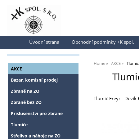
Přihlásit se
Úvodní strana
Obchodní podmínky +K spol.
Home
AKCE
Tlumič
AKCE
Tlumi
Bazar, komisní prodej
Zbraně na ZO
Tlumič Freyr - Devik
Zbraně bez ZO
Příslušenství pro zbraně
Tlumiče
Střelivo a náboje na ZO