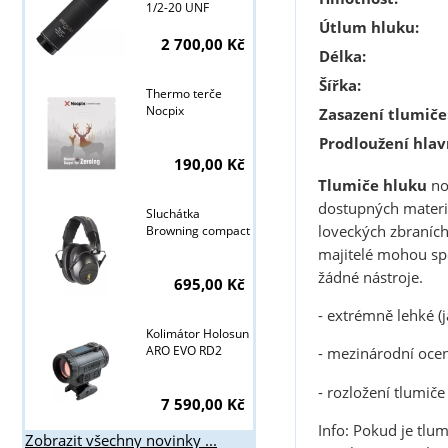
1/2-20 UNF
Útlum hluku:
2 700,00 Kč
Délka:
Šířka:
Thermo terče
Nocpix
Zasazení tlumiče
Prodloužení hlav
190,00 Kč
Tlumiče hluku
no
dostupných materiá
Sluchátka
loveckých zbraních,
Browning compact
majitelé mohou spo
Tyto stránky j
žádné nástroje.
695,00 Kč
- extrémně lehké (j
Kolimátor Holosun
ARO EVO RD2
- mezinárodní ocen
- rozložení tlumiče
7 590,00 Kč
Info: Pokud je tlu
Zobrazit všechny novinky ...