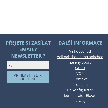
PŘEJETE SI ZASÍLAT
DALŠÍ INFORMACE
EMAILY
Velkoobchod
NEWSLETTER ?
Velkoobchod a maloobchod
Zelený Sport
GDPR
VOP
Kontakt
Prodejna
CZ konfigurator
konfigurátor Blaser
Služby