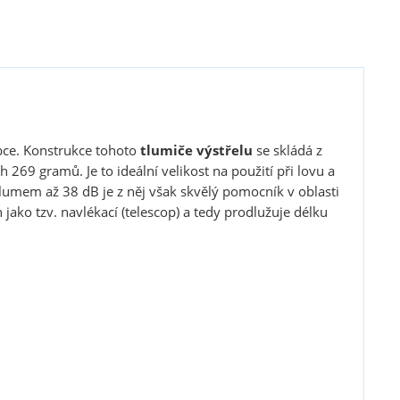
bce. Konstrukce tohoto
tlumiče výstřelu
se skládá z
ch 269 gramů. Je to ideální velikost na použití při lovu a
umem až 38 dB je z něj však skvělý pomocník v oblasti
jako tzv. navlékací (telescop) a tedy prodlužuje délku