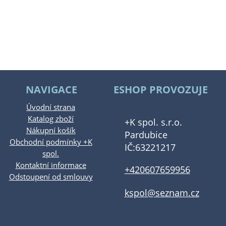
NAVIGACE
ESHOP PROVOZUJE
Úvodní strana
Katalog zboží
+K spol. s.r.o.
Nákupní košík
Pardubice
Obchodní podmínky +K
IČ:63221217
spol.
Kontaktní informace
+420607659956
Odstoupení od smlouvy
kspol@seznam.cz