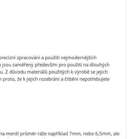
recizní zpracování a použití nejmodernějších
du jsou zaměřeny především pro použití na dlouhých
bu. Z důvodu materiálů použitých k výrobě se jejich
proto, že k jejich rozebrání a čištění nepotřebujete
blasti zbraně a
ít i na menší průměr ráže například 7mm, nebo 6,5mm, ale