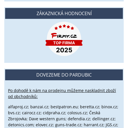
ZÁKAZNICKÁ HODNOCENÍ
DOVEZEME DO PARDUBIC
Po dohodě k nám na prodejnu můžeme naskladnit zboží
od obchodníků:
alfaproj.cz;
banzai.cz;
bestpatron.eu;
beretta.cz;
binox.cz;
bvs.cz;
cairocz.cz; cidpraha.cz; colosus.cz; Česká
Zbrojovka; Dave western guns; defendia.cz; dellinger.cz;
detonics.com; elovec.cz; guns-trade.cz; harrant.cz; JGS.cz;