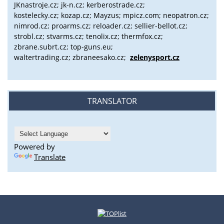
JKnastroje.cz; jk-n.cz; kerberostrade.cz;
kostelecky.cz;
kozap.cz; Mayzus;
mpicz.com; neopatron.cz;
nimrod.cz; proarms.cz; reloader.cz; sellier-bellot.cz;
strobl.cz;
stvarms.cz; tenolix.cz; thermfox.cz;
zbrane.subrt.cz;
top-guns.eu;
waltertrading.cz; zbraneesako.cz;
zelenysport.cz
TRANSLATOR
Powered by
Translate