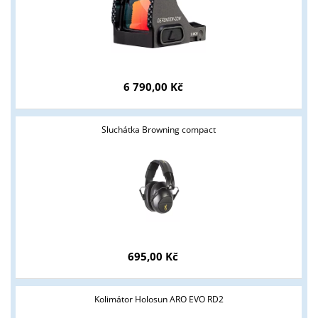
6 790,00 Kč
Sluchátka Browning compact
Tyto stránky jsou určeny pouze odborné veřejnosti od 18 let a
podnikatelům v oblasti zbraně a střelivo. Splňujete tyto
podmínky?
695,00 Kč
ANO
NE
Kolimátor Holosun ARO EVO RD2