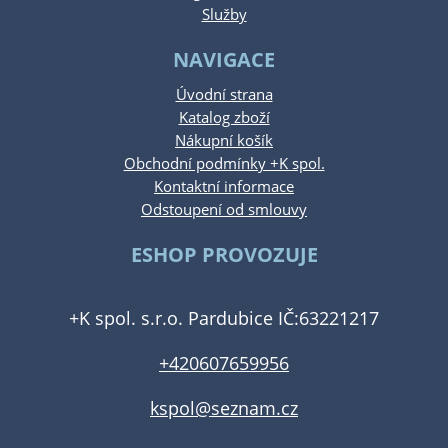
Služby
NAVIGACE
Úvodní strana
Katalog zboží
Nákupní košík
Obchodní podmínky +K spol.
Kontaktní informace
Odstoupení od smlouvy
ESHOP PROVOZUJE
+K spol. s.r.o. Pardubice IČ:63221217
+420607659956
kspol@seznam.cz