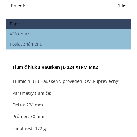
Balení:
1 ks
Popis
Váš dotaz
Poslat známénu
Tlumič hluku Hausken JD 224 XTRM MK2
Tlumič hluku Hausken v provedení OVER (převlečný)
Parametry tlumiče:
Délka: 224 mm
Průměr: 50 mm
Hmotnost: 372 g