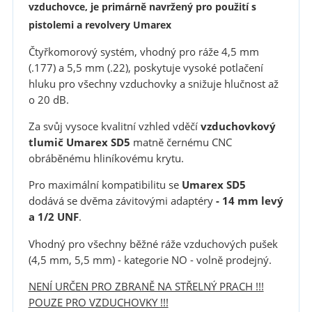
vzduchovce, je primárně navržený pro použití s
pistolemi a revolvery Umarex
Čtyřkomorový systém, vhodný pro ráže 4,5 mm
(.177) a 5,5 mm (.22), poskytuje vysoké potlačení
hluku pro všechny vzduchovky a snižuje hlučnost až
o 20 dB.
Za svůj vysoce kvalitní vzhled vděčí
vzduchovkový
tlumič Umarex
SD5
matně černému CNC
obráběnému hliníkovému krytu.
Pro maximální kompatibilitu se
Umarex SD5
dodává se dvěma závitovými adaptéry
-
14 mm levý
a 1/2 UNF
.
Vhodný pro všechny běžné ráže vzduchových pušek
(4,5 mm, 5,5 mm) - kategorie NO - volně prodejný.
NENÍ URČEN PRO ZBRANĚ NA STŘELNÝ PRACH !!!
POUZE PRO VZDUCHOVKY !!!