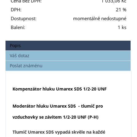
Cena bez DPH:
1 033,06 Kč
DPH:
21 %
Dostupnost:
momentálně nedostupné
Balení:
1 ks
Popis
Váš dotaz
Poslat známénu
Kompenzátor hluku Umarex SD5 1/2-20 UNF
Moderátor hluku Umarex SD5 - tlumič pro
vzduchovky se závitem 1/2-20 UNF (P-H)
Tlumič Umarex SD5 vypadá skvěle na každé