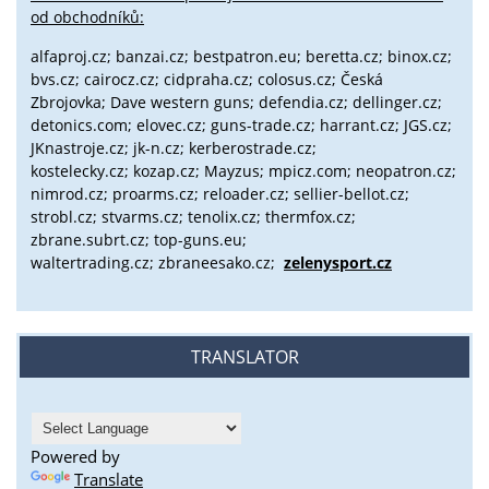
od obchodníků:
alfaproj.cz;
banzai.cz;
bestpatron.eu;
beretta.cz;
binox.cz;
bvs.cz;
cairocz.cz; cidpraha.cz; colosus.cz; Česká
Zbrojovka; Dave western guns; defendia.cz; dellinger.cz;
detonics.com; elovec.cz; guns-trade.cz; harrant.cz; JGS.cz;
JKnastroje.cz; jk-n.cz; kerberostrade.cz;
kostelecky.cz;
kozap.cz; Mayzus;
mpicz.com; neopatron.cz;
nimrod.cz; proarms.cz; reloader.cz; sellier-bellot.cz;
strobl.cz;
stvarms.cz; tenolix.cz; thermfox.cz;
zbrane.subrt.cz;
top-guns.eu;
waltertrading.cz; zbraneesako.cz;
zelenysport.cz
TRANSLATOR
Powered by
Translate