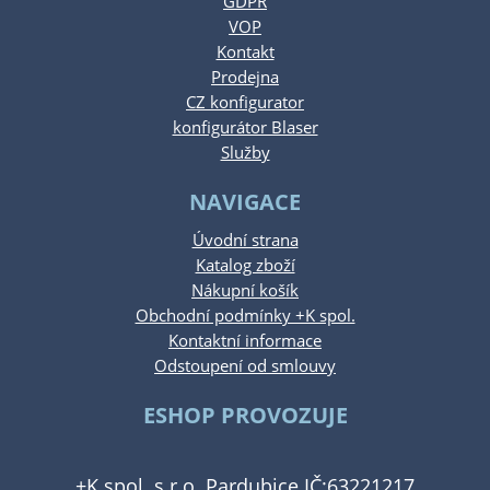
GDPR
VOP
Kontakt
Prodejna
CZ konfigurator
konfigurátor Blaser
Služby
NAVIGACE
Úvodní strana
Katalog zboží
Nákupní košík
Obchodní podmínky +K spol.
Kontaktní informace
Odstoupení od smlouvy
ESHOP PROVOZUJE
+K spol. s.r.o. Pardubice IČ:63221217