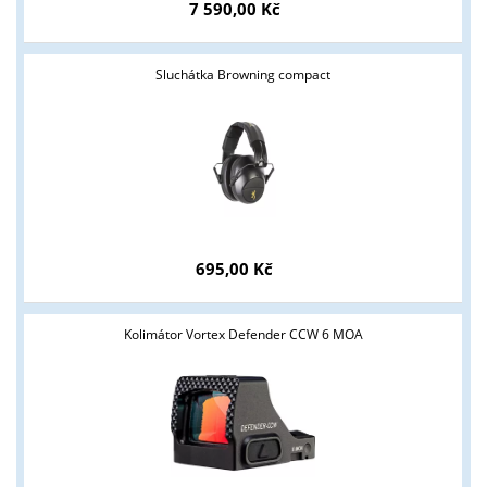
7 590,00 Kč
Sluchátka Browning compact
695,00 Kč
Kolimátor Vortex Defender CCW 6 MOA
Tyto stránky jsou určeny pouze odborné veřejnosti od 18 let a
podnikatelům v oblasti zbraně a střelivo. Splňujete tyto
podmínky?
ANO
NE